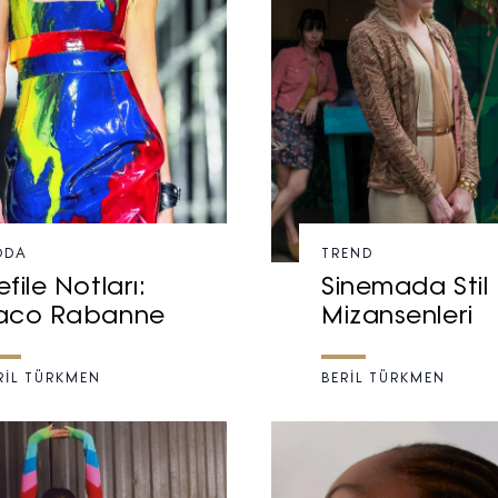
ODA
TREND
file Notları:
Sinemada Stil
aco Rabanne
Mizansenleri
RİL TÜRKMEN
BERİL TÜRKMEN