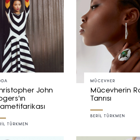
Haftalık E-Bülten
Moda dünyasında neler oluyor? Yeni fikirler, öne çıkan
ODA
MÜCEVHER
koleksiyonlar, en vogue trendler, ünlülerden güzelllik sırları
hristopher John
Mücevherin R
ve en popüler partilerden haberdar olmak için haftalık e-
ogers'ın
Tanrısı
bültenimize kaydolun.
lametifarikası
BERİL TÜRKMEN
RİL TÜRKMEN