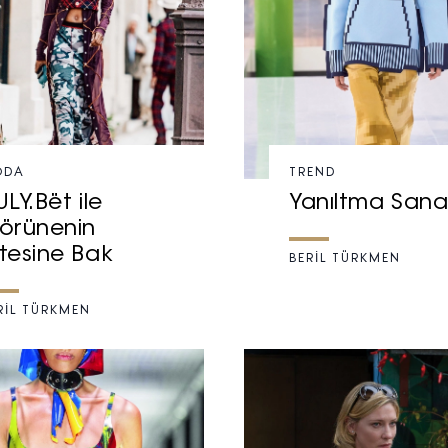
ODA
TREND
LY.Bët ile
Yanıltma Sana
örünenin
tesine Bak
BERİL TÜRKMEN
RİL TÜRKMEN