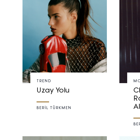
TREND
M
Uzay Yolu
C
R
A
BERİL TÜRKMEN
BE