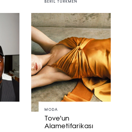
BERİL TÜRKMEN
MODA
Tove'un
Alametifarikası