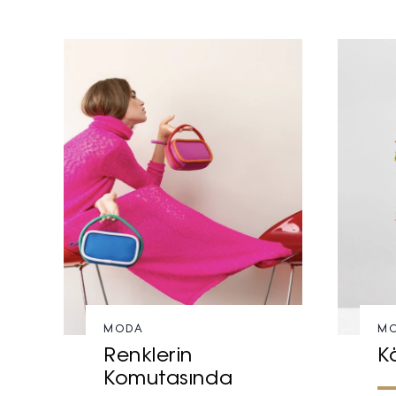
MODA
M
Renklerin
K
Komutasında