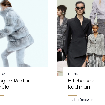
Turkuvaz Haberleşme ve Yayıncılık A.Ş. tarafından
https://vogue.com.tr/
internet sitesi üzerinden sunulan
ürün ve hizmetlere ilişkin reklam, tanıtım, pazarlama ve
kutlama/ temenni amaçlı her türlü e-bülten/ ticari
elektronik ileti gönderiminin e-posta yoluyla tarafıma
yapılmasına onay ve bu kapsamda/ amaçla ad/ soyad
ve e-posta adresi verilerimin işlenmesine açık rıza
veriyorum.
KAYDET
KAPAT
ODA
TREND
ogue Radar:
Hitchcock
hela
Kadınları
BERİL TÜRKMEN