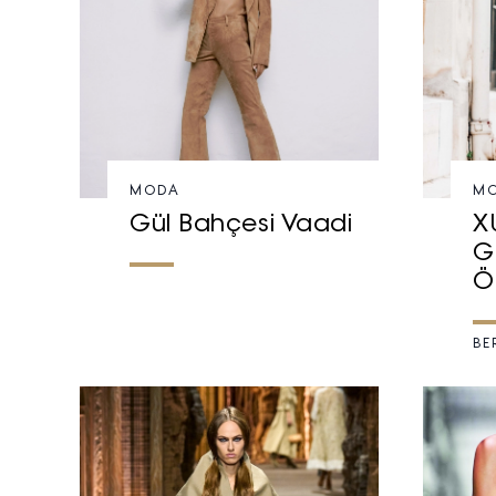
MODA
M
Gül Bahçesi Vaadi
XU
G
Ö
BE