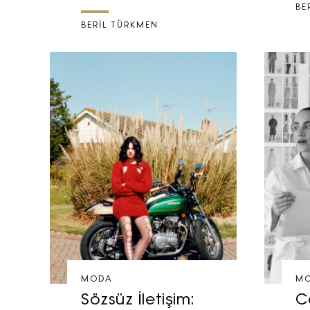
BE
BERİL TÜRKMEN
MODA
M
Sözsüz İletişim:
C