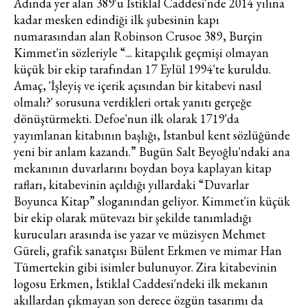
Adında yer alan 389'u İstiklal Caddesi'nde 2014 yılına
kadar mesken edindiği ilk şubesinin kapı
numarasından alan Robinson Crusoe 389, Burçin
Kimmet'in sözleriyle “... kitapçılık geçmişi olmayan
küçük bir ekip tarafından 17 Eylül 1994'te kuruldu.
Amaç, 'İşleyiş ve içerik açısından bir kitabevi nasıl
olmalı?' sorusuna verdikleri ortak yanıtı gerçeğe
dönüştürmekti. Defoe'nun ilk olarak 1719'da
yayımlanan kitabının başlığı, İstanbul kent sözlüğünde
yeni bir anlam kazandı.” Bugün Salt Beyoğlu'ndaki ana
mekanının duvarlarını boydan boya kaplayan kitap
rafları, kitabevinin açıldığı yıllardaki “Duvarlar
Boyunca Kitap” sloganından geliyor. Kimmet'in küçük
bir ekip olarak mütevazı bir şekilde tanımladığı
kurucuları arasında ise yazar ve müzisyen Mehmet
Güreli, grafik sanatçısı Bülent Erkmen ve mimar Han
Tümertekin gibi isimler bulunuyor. Zira kitabevinin
logosu Erkmen, İstiklal Caddesi'ndeki ilk mekanın
akıllardan çıkmayan son derece özgün tasarımı da