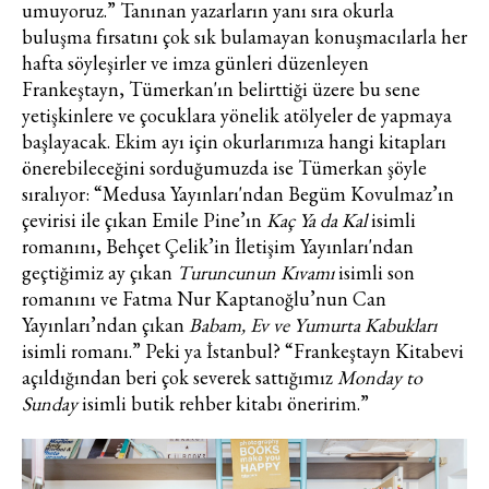
umuyoruz.” Tanınan yazarların yanı sıra okurla
buluşma fırsatını çok sık bulamayan konuşmacılarla her
hafta söyleşirler ve imza günleri düzenleyen
Frankeştayn, Tümerkan'ın belirttiği üzere bu sene
yetişkinlere ve çocuklara yönelik atölyeler de yapmaya
başlayacak. Ekim ayı için okurlarımıza hangi kitapları
önerebileceğini sorduğumuzda ise Tümerkan şöyle
sıralıyor: “Medusa Yayınları'ndan Begüm Kovulmaz’ın
çevirisi ile çıkan Emile Pine’ın
Kaç Ya da Kal
isimli
romanını, Behçet Çelik’in İletişim Yayınları'ndan
geçtiğimiz ay çıkan
Turuncunun Kıvamı
isimli son
romanını ve Fatma Nur Kaptanoğlu’nun Can
Yayınları’ndan çıkan
Babam, Ev ve Yumurta Kabukları
isimli romanı.” Peki ya İstanbul? “Frankeştayn Kitabevi
açıldığından beri çok severek sattığımız
Monday to
Sunday
isimli butik rehber kitabı öneririm.”