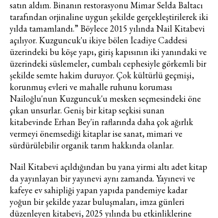
satın aldım. Binanın restorasyonu Mimar Selda Baltacı
tarafından orjinaline uygun şekilde gerçekleştirilerek iki
yılda tamamlandı.” Böylece 2015 yılında Nail Kitabevi
açılıyor. Kuzguncuk'u ikiye bölen İcadiye Caddesi
üzerindeki bu köşe yapı, giriş kapısının iki yanındaki ve
üzerindeki süslemeler, cumbalı cephesiyle görkemli bir
şekilde semte hakim duruyor. Çok kültürlü geçmişi,
korunmuş evleri ve mahalle ruhunu koruması
Nailoğlu'nun Kuzguncuk'u mesken seçmesindeki öne
çıkan unsurlar. Geniş bir kitap seçkisi sunan
kitabevinde Erhan Bey'in raflarında daha çok ağırlık
vermeyi önemsediği kitaplar ise sanat, mimari ve
sürdürülebilir organik tarım hakkında olanlar.
Nail Kitabevi açıldığından bu yana yirmi altı adet kitap
da yayınlayan bir yayınevi aynı zamanda. Yayınevi ve
kafeye ev sahipliği yapan yapıda pandemiye kadar
yoğun bir şekilde yazar buluşmaları, imza günleri
düzenleyen kitabevi, 2025 yılında bu etkinliklerine