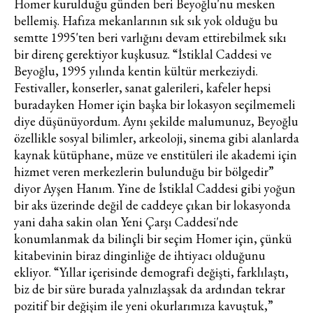
Homer kurulduğu günden beri Beyoğlu'nu mesken
bellemiş. Hafıza mekanlarının sık sık yok olduğu bu
semtte 1995'ten beri varlığını devam ettirebilmek sıkı
bir direnç gerektiyor kuşkusuz. “İstiklal Caddesi ve
Beyoğlu, 1995 yılında kentin kültür merkeziydi.
Festivaller, konserler, sanat galerileri, kafeler hepsi
buradayken Homer için başka bir lokasyon seçilmemeli
diye düşünüyordum. Aynı şekilde malumunuz, Beyoğlu
özellikle sosyal bilimler, arkeoloji, sinema gibi alanlarda
kaynak kütüphane, müze ve enstitüleri ile akademi için
hizmet veren merkezlerin bulunduğu bir bölgedir”
diyor Ayşen Hanım. Yine de İstiklal Caddesi gibi yoğun
bir aks üzerinde değil de caddeye çıkan bir lokasyonda
yani daha sakin olan Yeni Çarşı Caddesi'nde
konumlanmak da bilinçli bir seçim Homer için, çünkü
kitabevinin biraz dinginliğe de ihtiyacı olduğunu
ekliyor. “Yıllar içerisinde demografi değişti, farklılaştı,
biz de bir süre burada yalnızlaşsak da ardından tekrar
pozitif bir değişim ile yeni okurlarımıza kavuştuk,”