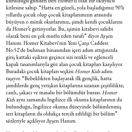
kurulduğu günden beri Homer'li olan bir okuyucu
kitlesine sahip. “Hatta en güzeli, yola başladığımız 90'lı
yıllarda çocuk olup çocuk kitaplarımızın arasında
büyüyen o minik okurlarımız, şimdi kendi çocuklarını
da Homer’e getiriyorlar. Bu, işimin kitabevi sahibi
olarak beni en çok mutlu eden tarafı” diyor Ayşen
Hanım. Homer Kitabevi'nin Yeni Çarşı Caddesi
No:52'de bulunan binasından içeri adım attığınızda
giriş kattaki eşikten geçince sizi renkli ve eğlenceli
kapak tasarımlarıyla göz alan çocuk kitapları karşılıyor.
Buradaki çocuk kitapları seçkisi
Homer Kids
adını
taşıyor. “Bebeklikten başlayarak ilk gençlik, hatta
şimdilerde genç yetişkin kitaplarına uzanan çeşitlilikte;
canlı, şakacı ve masalsı bir bölümdür burası.
Homer
Kids
aynı zamanda İngilizce ilk okuma kitaplarının da
bulunduğu, İngilizce okuma düzeyinde bölümlenmiş
seri kitapların da oldukça tercih edildiği bir bölüm”
sözleriyle açıklıyor Ayşen Hanım.