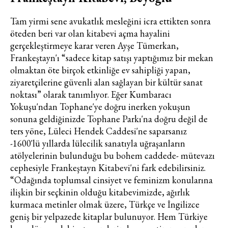
Tam yirmi sene avukatlık mesleğini icra ettikten sonra
öteden beri var olan kitabevi açma hayalini
gerçekleştirmeye karar veren Ayşe Tümerkan,
Frankeştayn'ı “sadece kitap satışı yaptığımız bir mekan
olmaktan öte birçok etkinliğe ev sahipliği yapan,
ziyaretçilerine güvenli alan sağlayan bir kültür sanat
noktası” olarak tanımlıyor. Eğer Kumbaracı
Yokuşu'ndan Tophane'ye doğru inerken yokuşun
sonuna geldiğinizde Tophane Parkı'na doğru değil de
ters yöne, Lüleci Hendek Caddesi'ne saparsanız
-1600'lü yıllarda lülecilik sanatıyla uğraşanların
atölyelerinin bulunduğu bu bohem caddede- mütevazı
cephesiyle Frankeştayn Kitabevi'ni fark edebilirsiniz.
“Odağında toplumsal cinsiyet ve feminizm konularına
ilişkin bir seçkinin olduğu kitabevimizde, ağırlık
kurmaca metinler olmak üzere, Türkçe ve İngilizce
geniş bir yelpazede kitaplar bulunuyor. Hem Türkiye