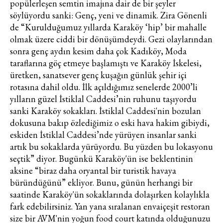
popülerleşen semtin imajına dair de bir şeyler
söylüyordu sanki: Genç, yeni ve dinamik. Zira Gönenli
de “Kurulduğumuz yıllarda Karaköy ‘hip’ bir mahalle
olmak üzere ciddi bir dönüşümdeydi. Gezi olaylarından
sonra genç aydın kesim daha çok Kadıköy, Moda
taraflarına göç etmeye başlamıştı ve Karaköy İskelesi,
üretken, sanatsever genç kuşağın günlük şehir içi
rotasına dahil oldu. İlk açıldığımız senelerde 2000’li
yılların güzel İstiklal Caddesi’nin ruhunu taşıyordu
sanki Karaköy sokakları. İstiklal Caddesi'nin bozulan
dokusuna bakıp özlediğimiz o eski hava hakim gibiydi,
eskiden İstiklal Caddesi’nde yürüyen insanlar sanki
artık bu sokaklarda yürüyordu. Bu yüzden bu lokasyonu
seçtik” diyor. Bugünkü Karaköy'ün ise beklentinin
aksine “biraz daha oryantal bir turistik havaya
büründüğünü” ekliyor. Bunu, günün herhangi bir
saatinde Karaköy'ün sokaklarında dolaşırken kolaylıkla
fark edebilirsiniz. Yan yana sıralanan envaiçeşit restoran
size bir AVM'nin yoğun food court katında olduğunuzu