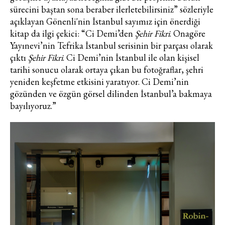
sürecini baştan sona beraber ilerletebilirsiniz” sözleriyle
açıklayan Gönenli'nin İstanbul sayımız için önerdiği
Turkuvaz Haberleşme ve Yayıncılık
kitap da ilgi çekici: “Ci Demi’den
Şehir Fikri
. Onagöre
A.Ş. tarafından
Yayınevi’nin Tefrika İstanbul serisinin bir parçası olarak
https://vogue.com.tr/
internet sitesi
çıktı
Şehir Fikri
. Ci Demi’nin İstanbul ile olan kişisel
üzerinden sunulan ürün ve
tarihi sonucu olarak ortaya çıkan bu fotoğraflar, şehri
hizmetlere ilişkin reklam, tanıtım,
yeniden keşfetme etkisini yaratıyor. Ci Demi’nin
pazarlama ve kutlama/ temenni
gözünden ve özgün görsel dilinden İstanbul’a bakmaya
amaçlı her türlü e-bülten/ ticari
bayılıyoruz.”
elektronik ileti gönderiminin e-posta
yoluyla tarafıma yapılmasına onay
ve bu kapsamda/ amaçla ad/
soyad ve e-posta adresi verilerimin
işlenmesine açık rıza veriyorum.
KAYDET
KAPAT