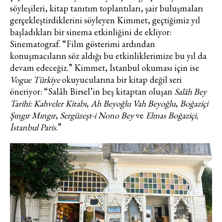
söyleşileri, kitap tanıtım toplantıları, şair buluşmaları
gerçekleştirdiklerini söyleyen Kimmet, geçtiğimiz yıl
başladıkları bir sinema etkinliğini de ekliyor:
Sinematograf. “Film gösterimi ardından
konuşmacıların söz aldığı bu etkinliklerimize bu yıl da
devam edeceğiz.” Kimmet, İstanbul okuması için ise
Vogue Türkiye
okuyucularına bir kitap değil seri
öneriyor: “Salâh Birsel’in beş kitaptan oluşan
Salâh Bey
Tarihi: Kahveler Kitabı
,
Ah Beyoğlu Vah Beyoğlu
,
Boğaziçi
Şıngır Mıngır
,
Sergüzeşt-i Nono Bey
ve
Elmas Boğaziçi,
İstanbul Paris
.”