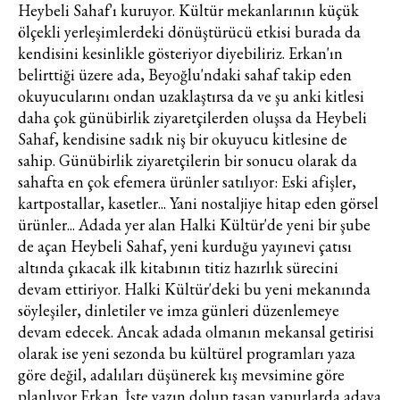
Heybeli Sahaf'ı kuruyor. Kültür mekanlarının küçük
ölçekli yerleşimlerdeki dönüştürücü etkisi burada da
kendisini kesinlikle gösteriyor diyebiliriz. Erkan'ın
belirttiği üzere ada, Beyoğlu'ndaki sahaf takip eden
okuyucularını ondan uzaklaştırsa da ve şu anki kitlesi
daha çok günübirlik ziyaretçilerden oluşsa da Heybeli
Sahaf, kendisine sadık niş bir okuyucu kitlesine de
sahip. Günübirlik ziyaretçilerin bir sonucu olarak da
sahafta en çok efemera ürünler satılıyor: Eski afişler,
kartpostallar, kasetler... Yani nostaljiye hitap eden görsel
ürünler... Adada yer alan Halki Kültür'de yeni bir şube
de açan Heybeli Sahaf, yeni kurduğu yayınevi çatısı
altında çıkacak ilk kitabının titiz hazırlık sürecini
devam ettiriyor. Halki Kültür'deki bu yeni mekanında
söyleşiler, dinletiler ve imza günleri düzenlemeye
devam edecek. Ancak adada olmanın mekansal getirisi
olarak ise yeni sezonda bu kültürel programları yaza
göre değil, adalıları düşünerek kış mevsimine göre
planlıyor Erkan. İşte yazın dolup taşan vapurlarda adaya