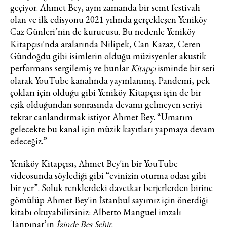
geçiyor. Ahmet Bey, aynı zamanda bir semt festivali
olan ve ilk edisyonu 2021 yılında gerçekleşen Yeniköy
Caz Günleri’nin de kurucusu. Bu nedenle Yeniköy
Kitapçısı'nda aralarında Nilipek, Can Kazaz, Ceren
Gündoğdu gibi isimlerin olduğu müzisyenler akustik
performans sergilemiş ve bunlar
Kitapçı
isminde bir seri
olarak YouTube kanalında yayınlanmış. Pandemi, pek
çokları için olduğu gibi Yeniköy Kitapçısı için de bir
eşik olduğundan sonrasında devamı gelmeyen seriyi
tekrar canlandırmak istiyor Ahmet Bey. “Umarım
gelecekte bu kanal için müzik kayıtları yapmaya devam
edeceğiz.”
Yeniköy Kitapçısı, Ahmet Bey'in bir YouTube
videosunda söylediği gibi “evinizin oturma odası gibi
bir yer”. Soluk renklerdeki davetkar berjerlerden birine
gömülüp Ahmet Bey'in İstanbul sayımız için önerdiği
kitabı okuyabilirsiniz: Alberto Manguel imzalı
Tanpınar’ın
İzinde Beş Şehir
.