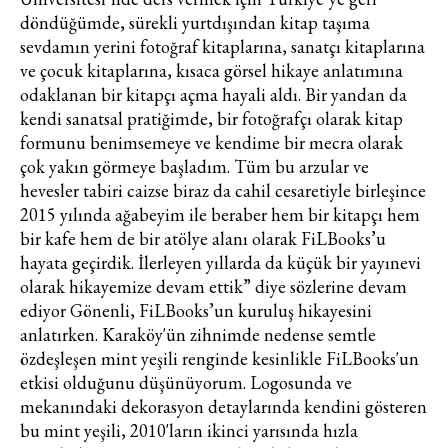
döndüğümde, sürekli yurtdışından kitap taşıma
sevdamın yerini fotoğraf kitaplarına, sanatçı kitaplarına
ve çocuk kitaplarına, kısaca görsel hikaye anlatımına
odaklanan bir kitapçı açma hayali aldı. Bir yandan da
kendi sanatsal pratiğimde, bir fotoğrafçı olarak kitap
formunu benimsemeye ve kendime bir mecra olarak
çok yakın görmeye başladım. Tüm bu arzular ve
hevesler tabiri caizse biraz da cahil cesaretiyle birleşince
2015 yılında ağabeyim ile beraber hem bir kitapçı hem
bir kafe hem de bir atölye alanı olarak FiLBooks’u
hayata geçirdik. İlerleyen yıllarda da küçük bir yayınevi
olarak hikayemize devam ettik” diye sözlerine devam
ediyor Gönenli, FiLBooks’un kuruluş hikayesini
anlatırken. Karaköy'ün zihnimde nedense semtle
özdeşleşen mint yeşili renginde kesinlikle FiLBooks'un
etkisi olduğunu düşünüyorum. Logosunda ve
mekanındaki dekorasyon detaylarında kendini gösteren
bu mint yeşili, 2010'ların ikinci yarısında hızla