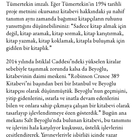
Tümertekin imzalı. Eğer Tümertekin'in 1994 tarihli
proje metnini okursanız kitabevi hakkındaki şu nahif
tanımın aynı zamanda bağımsız kitapçıların ruhunu
yansıttığını düşünebilirsiniz: “Sadece kitap almak için
değil, kitap aramak, kitap sormak, kitap karıştırmak,
kitap yazmak, kitap koklamak, kitapla buluşmak için
gidilen bir kitaplık.”
2014 yılında İstiklal Caddesi’ndeki yükselen kiralar
sebebiyle taşınmak zorunda kalsa da Beyoğlu,
kitabevinin daimi meskeni. “Robinson Crusoe 389
Kitabevi’ni başından beri bir İstanbul ve Beyoğlu
kitapçısı olarak düşünmüştük. Beyoğlu’nun geçmişini,
yitip gidenlerini, ısrarla ve inatla devam edenlerini
bilen ve onlara sahip çıkmaya çalışan bir kitabevi olarak
tasarlayıp işlevlendirmeye özen gösterdik.” Bugün ana
mekanı Salt Beyoğlu'nda bulunan kitabevi, bu tanımını
ve işlevini hala karşılıyor kuşkusuz, üstelik işlevlerini
çeşitlendirerek. Yayınevleriyle işbirliği içinde yazar