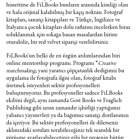
hissettirse de FiLBooks bunların arasında kimliği olan
ve hala orijinal kalabilmiş bir kaçış noktası. Fotoğraf
kitapları, sanatçı kitapçıları ve Türkçe, İngilizce ve
İtalyanca çocuk kitapları dolu raflarını incelerken biraz
soluklanmak için sokağa basan masalardan birine
oturabilir, bir red velvet siparişi verebilirsiniz.
Haftalık E-Bülten
FiLBooks'un belki de en özgün atılımlarından biri
Moda dünyasında neler oluyor? Yeni
online mentorship programı. Programı “
Creative
fikirler, öne çıkan koleksiyonlar, en
matchmaking
, yani yaratıcı çöpçatanlık dediğimiz bu
vogue trendler, ünlülerden güzelllik
uygulama ile fotoğrafa ilgisi olan, fotoğraf kitabı
sırları ve en popüler partilerden
haberdar olmak için haftalık e-
üretmek isteyenleri sektör profesyonelleri
bültenimize kaydolun.
buluşturuyoruz. Bu profesyoneller sadece FiLBooks
ekibini değil, aynı zamanda Gost Books ve Fraglich
Publishing gibi uzun zamandır işbirliği yaptığımız
yabancı yayınevleri ya da bağımsız sanatçı dostlarımızı
da içeriyor. Bu sektör profesyonelleri ile dilerseniz
aklınızdaki soruları sorabileceğiniz tek seanslık bir
görüşme ayarlayabileceğiniz gibi bir projenin bütün