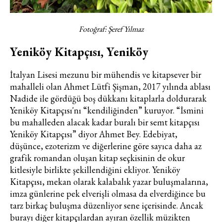
Fotoğraf: Şeref Yılmaz
Yeniköy Kitapçısı, Yeniköy
İtalyan Lisesi mezunu bir mühendis ve kitapsever bir
mahalleli olan Ahmet Lütfi Şişman, 2017 yılında ablası
Nadide ile gördüğü boş dükkanı kitaplarla doldurarak
Yeniköy Kitapçısı'nı “kendiliğinden” kuruyor. “İsmini
bu mahalleden alacak kadar buralı bir semt kitapçısı
Yeniköy Kitapçısı” diyor Ahmet Bey. Edebiyat,
düşünce, ezoterizm ve diğerlerine göre sayıca daha az
grafik romandan oluşan kitap seçkisinin de okur
kitlesiyle birlikte şekillendiğini ekliyor. Yeniköy
Kitapçısı, mekan olarak kalabalık yazar buluşmalarına,
imza günlerine pek elverişli olmasa da elverdiğince bu
tarz birkaç buluşma düzenliyor sene içerisinde. Ancak
burayı diğer kitapçılardan ayıran özellik müzikten