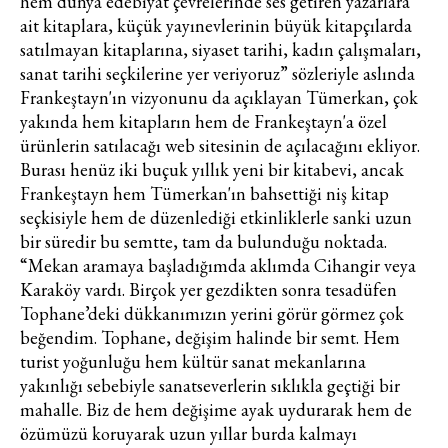
hem dünya edebiyat çevrelerinde ses getiren yazarlara
ait kitaplara, küçük yayınevlerinin büyük kitapçılarda
satılmayan kitaplarına, siyaset tarihi, kadın çalışmaları,
sanat tarihi seçkilerine yer veriyoruz” sözleriyle aslında
Frankeştayn'ın vizyonunu da açıklayan Tümerkan, çok
yakında hem kitapların hem de Frankeştayn'a özel
ürünlerin satılacağı web sitesinin de açılacağını ekliyor.
Burası henüz iki buçuk yıllık yeni bir kitabevi, ancak
Frankeştayn hem Tümerkan'ın bahsettiği niş kitap
seçkisiyle hem de düzenlediği etkinliklerle sanki uzun
bir süredir bu semtte, tam da bulunduğu noktada.
“Mekan aramaya başladığımda aklımda Cihangir veya
Karaköy vardı. Birçok yer gezdikten sonra tesadüfen
Tophane’deki dükkanımızın yerini görür görmez çok
beğendim. Tophane, değişim halinde bir semt. Hem
turist yoğunluğu hem kültür sanat mekanlarına
yakınlığı sebebiyle sanatseverlerin sıklıkla geçtiği bir
mahalle. Biz de hem değişime ayak uydurarak hem de
özümüzü koruyarak uzun yıllar burda kalmayı