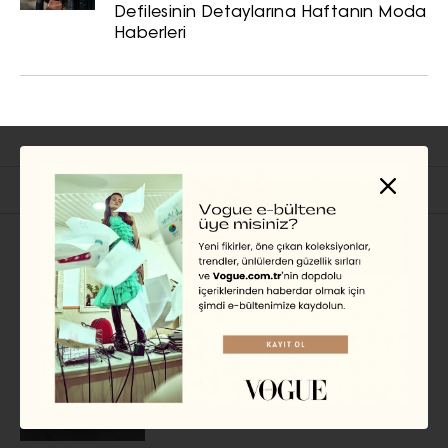
Defilesinin Detaylarına Haftanın Moda
KAYDET
KAPAT
Haberleri
İlgili Başlıklar
GÜNDEM
Müzisyenler Neden Moda
Sektörüne Giriş Yaptı?
ÖYKÜ BADUR