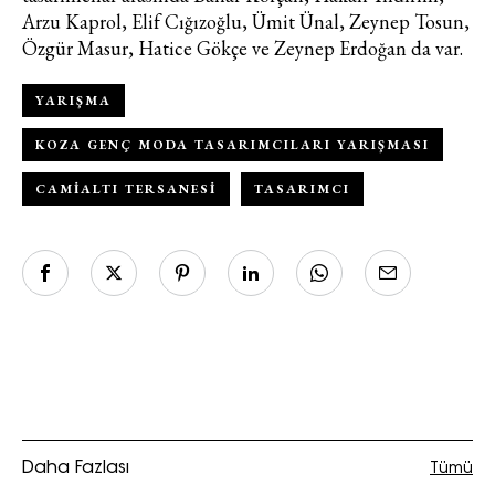
Arzu Kaprol, Elif Cığızoğlu, Ümit Ünal, Zeynep Tosun,
Özgür Masur, Hatice Gökçe ve Zeynep Erdoğan da var.
YARIŞMA
KOZA GENÇ MODA TASARIMCILARI YARIŞMASI
CAMIALTI TERSANESI
TASARIMCI
Haftalık E-Bülten
Moda dünyasında neler oluyor? Yeni
fikirler, öne çıkan koleksiyonlar, en
vogue trendler, ünlülerden güzelllik
sırları ve en popüler partilerden
haberdar olmak için haftalık e-
bültenimize kaydolun.
Daha Fazlası
Tümü