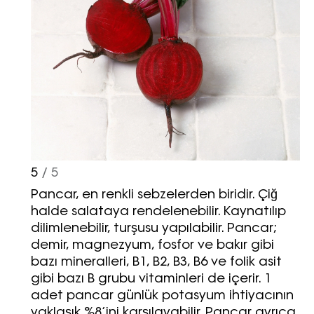
5
/ 5
Pancar, en renkli sebzelerden biridir. Çiğ
halde salataya rendelenebilir. Kaynatılıp
dilimlenebilir, turşusu yapılabilir. Pancar;
demir, magnezyum, fosfor ve bakır gibi
bazı mineralleri, B1, B2, B3, B6 ve folik asit
gibi bazı B grubu vitaminleri de içerir. 1
adet pancar günlük potasyum ihtiyacının
yaklaşık %8’ini karşılayabilir. Pancar ayrıca