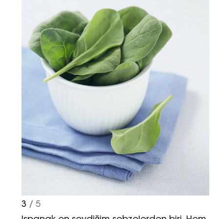
Haftalık E-Bülten
Moda dünyasında neler oluyor? Yeni
fikirler, öne çıkan koleksiyonlar, en
vogue trendler, ünlülerden güzelllik
sırları ve en popüler partilerden
haberdar olmak için haftalık e-
bültenimize kaydolun.
3
/ 5