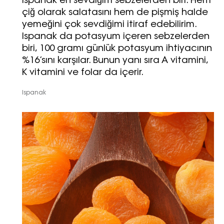
Ispanak en sevdiğim sebzelerden biri. Hem
çiğ olarak salatasını hem de pişmiş halde
yemeğini çok sevdiğimi itiraf edebilirim.
Ispanak da potasyum içeren sebzelerden
biri, 100 gramı günlük potasyum ihtiyacının
%16’sını karşılar. Bunun yanı sıra A vitamini,
Turkuvaz Haberleşme ve Yayıncılık
K vitamini ve folar da içerir.
A.Ş. tarafından
https://vogue.com.tr/
internet sitesi
Ispanak
üzerinden sunulan ürün ve
hizmetlere ilişkin reklam, tanıtım,
pazarlama ve kutlama/ temenni
amaçlı her türlü e-bülten/ ticari
elektronik ileti gönderiminin e-posta
yoluyla tarafıma yapılmasına onay
ve bu kapsamda/ amaçla ad/
soyad ve e-posta adresi verilerimin
işlenmesine açık rıza veriyorum.
KAYDET
KAPAT