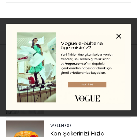
İlgili Başlıklar
WELLNESS
Bağırsak Sağlığınıza İyi
Gelmesi İçin Gıda
Tüketiminizde
Yapabileceğiniz Değişiklikler
ÖYKÜ BADUR
WELLNESS
Kan Şekerinizi Hızla