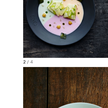
2
/ 4