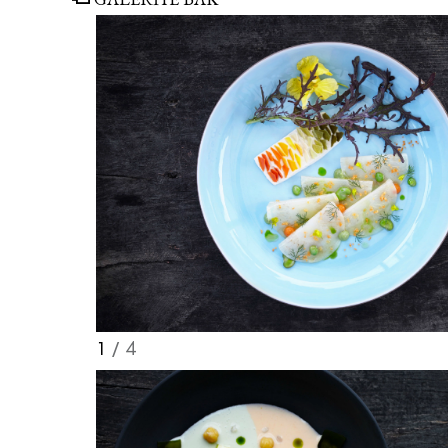
1
/ 4