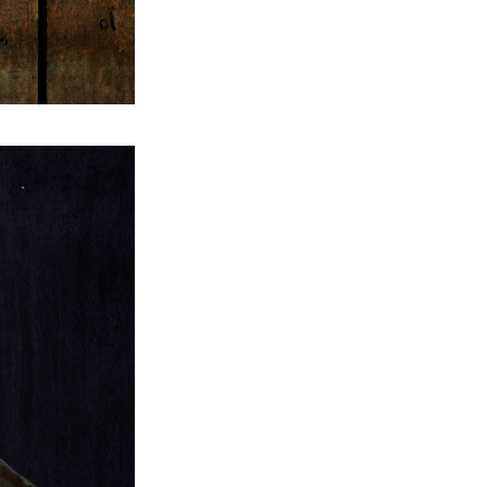
Turkuvaz Haberleşme ve Yayıncılık A.Ş. tarafından
https://vogue.com.tr/
internet sitesi üzerinden sunulan
ürün ve hizmetlere ilişkin reklam, tanıtım, pazarlama ve
kutlama/ temenni amaçlı her türlü e-bülten/ ticari
elektronik ileti gönderiminin e-posta yoluyla tarafıma
yapılmasına onay ve bu kapsamda/ amaçla ad/ soyad
ve e-posta adresi verilerimin işlenmesine açık rıza
veriyorum.
KAYDET
KAPAT