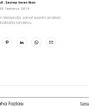
AR :
Zeynep Seren İlkan
30 Temmuz 2019
nin terasında, sanat eserini andıran
abaklarla randevu.
ha Fazlası
Tümü