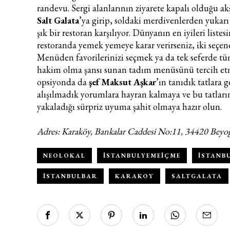
randevu. Sergi alanlarının ziyarete kapalı olduğu a
Salt Galata
’ya girip, soldaki merdivenlerden yukarı 
şık bir restoran karşılıyor. Dünyanın en iyileri liste
restoranda yemek yemeye karar verirseniz, iki seçene
Menüden favorilerinizi seçmek ya da tek seferde tü
hakim olma şansı sunan tadım menüsünü tercih et
opsiyonda da
şef Maksut Aşkar
’ın tanıdık tatlara g
alışılmadık yorumlara hayran kalmaya ve bu tatların
yakaladığı sürpriz uyuma şahit olmaya hazır olun.
Adres: Karaköy, Bankalar Caddesi No:11, 34420 Beyoğ
NEOLOKAL
ISTANBULYEMEIÇME
ISTANB
ISTANBULBAR
KARAKOY
SALTGALATA