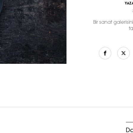
YAZ
Bir sanat galerisi
t
Da