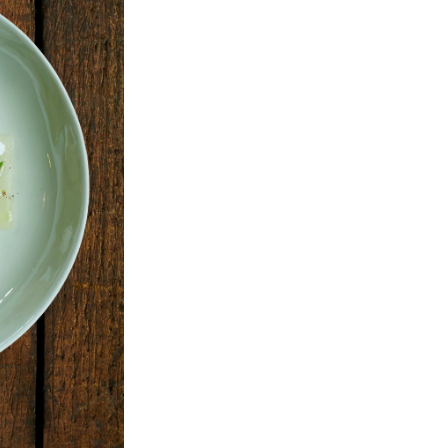
Haftalık E-Bülten
Moda dünyasında neler oluyor? Yeni fikirler, öne çıkan
koleksiyonlar, en vogue trendler, ünlülerden güzelllik sırları
ve en popüler partilerden haberdar olmak için haftalık e-
bültenimize kaydolun.