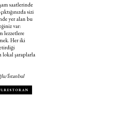
kşam saatlerinde
çıktığınızda sizi
sinde yer alan bu
ğiniz var:
m lezzetlere
mek. Her iki
etirdiği
 lokal şaraplarla
lu/İstanbul
ULRESTORAN