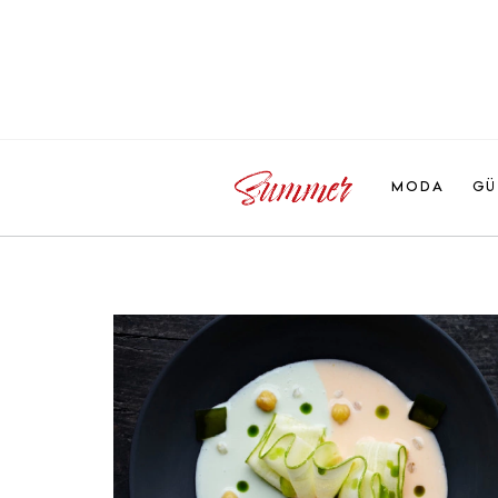
MODA
GÜ