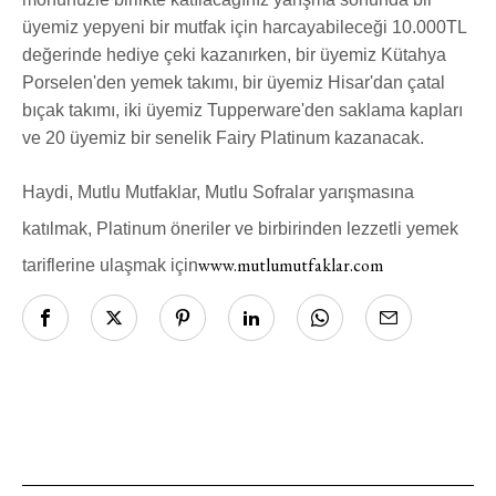
üyemiz yepyeni bir mutfak için harcayabileceği 10.000TL
Moda dünyasında neler oluyor? Yeni
değerinde hediye çeki kazanırken, bir üyemiz Kütahya
fikirler, öne çıkan koleksiyonlar, en
Porselen'den yemek takımı, bir üyemiz Hisar'dan çatal
vogue trendler, ünlülerden güzelllik
sırları ve en popüler partilerden
bıçak takımı, iki üyemiz Tupperware'den saklama kapları
haberdar olmak için haftalık e-
ve 20 üyemiz bir senelik Fairy Platinum kazanacak.
bültenimize kaydolun.
Haydi, Mutlu Mutfaklar, Mutlu Sofralar yarışmasına
katılmak, Platinum öneriler ve birbirinden lezzetli yemek
www.mutlumutfaklar.com
tariflerine ulaşmak için
Turkuvaz Haberleşme ve Yayıncılık
A.Ş. tarafından
https://vogue.com.tr/
internet sitesi
üzerinden sunulan ürün ve
hizmetlere ilişkin reklam, tanıtım,