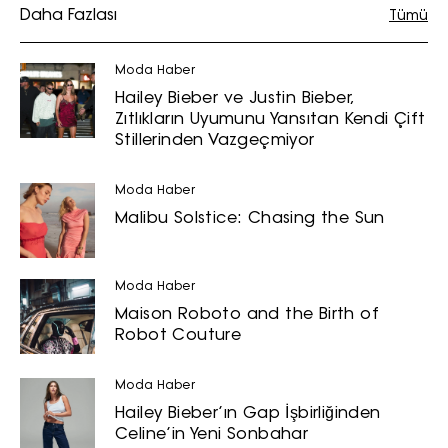
Daha Fazlası
Tümü
pazarlama ve kutlama/ temenni
amaçlı her türlü e-bülten/ ticari
elektronik ileti gönderiminin e-posta
Moda Haber
yoluyla tarafıma yapılmasına onay
Hailey Bieber ve Justin Bieber,
ve bu kapsamda/ amaçla ad/
Zıtlıkların Uyumunu Yansıtan Kendi Çift
soyad ve e-posta adresi verilerimin
Stillerinden Vazgeçmiyor
işlenmesine açık rıza veriyorum.
Moda Haber
KAYDET
KAPAT
Malibu Solstice: Chasing the Sun
Moda Haber
Maison Roboto and the Birth of
Robot Couture
Moda Haber
Hailey Bieber’ın Gap İşbirliğinden
Celine’in Yeni Sonbahar