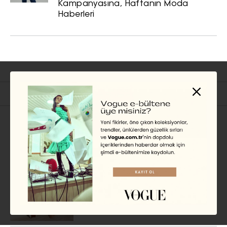
Kampanyasına, Haftanın Moda
Haberleri
İlgili Başlıklar
MODA HABER
The Lyst Index Q2 2026
Moda Raporu Açıklandı
GÜLİZAR NEHİR GÜLKANAT