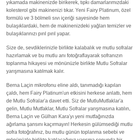
yıkamada makinenizde birikerek, tıpkı damarlarımızdaki
kolesterol gibi makinenizi tıkar. Yeni Fairy Platinum, özel
formülü ve 3 bölmeli sıvı içeriği sayesinde hem
bulaşıklardaki, hem de makinenizdeki yağları temizler ve
bulaşıklarınızı pırıl pırıl yapar.
Size de, sevdiklerinizle birlikte kalabalık ve mutlu sofralar
hazırlamak ve bu mutlu anı fotoğraflayarak sofranızın
toplanma hikayesi ve mönünüzle birlikte Mutlu Sofralar
yarışmasına katılmak kalır.
Berna Laçin mikrofonu eline aldı, tanımadığı kapıları
çaldı, hem Fairy Platinum'un etkisini herkese anlattı, hem
de Mutlu Sofralar'a davet etti. Siz de MutluMutfaklar'a
gelin, Mutlu Mutfaklar, Mutlu Sofralar yarışmasına katılın,
Berna Laçin ve Gülhan Kara'yı yeni mutfağınızda
ağırlama şansını kaçırmayın! Herkesin gülümsediği mutlu
sofra fotoğrafınız, bu mutlu günün toplanma sebebi ve
Haftalık E-Bülten
mönünüzle birlikte katılacağınız yarışma sonunda bir