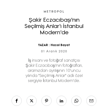
METROPOL
Şakir Eczacıbaşı'nın
Seçilmiş Anlar'ı İstanbul
Modern'de
YAZAR :
Hazal Bayat
01 Aralık 2020
İş insanı ve fotoğraf sanatçısı
Şakir Eczacıbaşı'nın fotoğrafları,
aramızdan ayrılışının 10'uncu
yılında "Seçilmiş Anlar" adlı özel
sergiyle İstanbul Modern'de.