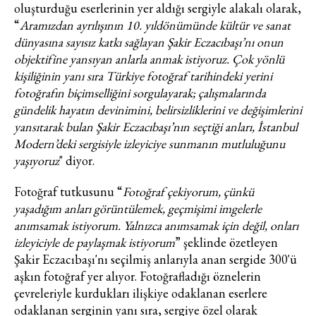
oluşturduğu eserlerinin yer aldığı sergiyle alakalı olarak,
Haftalık E-Bülten
“
Aramızdan ayrılışının 10. yıldönümünde kültür ve sanat
Moda dünyasında neler oluyor? Yeni
dünyasına sayısız katkı sağlayan Şakir Eczacıbaşı’nı onun
fikirler, öne çıkan koleksiyonlar, en
objektifine yansıyan anlarla anmak istiyoruz. Çok yönlü
vogue trendler, ünlülerden güzelllik
kişiliğinin yanı sıra Türkiye fotoğraf tarihindeki yerini
sırları ve en popüler partilerden
fotoğrafın biçimselliğini sorgulayarak; çalışmalarında
haberdar olmak için haftalık e-
gündelik hayatın devinimini, belirsizliklerini ve değişimlerini
bültenimize kaydolun.
yansıtarak bulan Şakir Eczacıbaşı’nın seçtiği anları, İstanbul
Modern’deki sergisiyle izleyiciye sunmanın mutluluğunu
yaşıyoruz
" diyor.
Fotoğraf tutkusunu “
Fotoğraf çekiyorum, çünkü
yaşadığım anları görüntülemek, geçmişimi imgelerle
anımsamak istiyorum. Yalnızca anımsamak için değil, onları
izleyiciyle de paylaşmak istiyorum
” şeklinde özetleyen
Şakir Eczacıbaşı'nı seçilmiş anlarıyla anan sergide 300'ü
Turkuvaz Haberleşme ve Yayıncılık
aşkın fotoğraf yer alıyor. Fotoğrafladığı öznelerin
A.Ş. tarafından
çevreleriyle kurdukları ilişkiye odaklanan eserlere
https://vogue.com.tr/
internet sitesi
odaklanan serginin yanı sıra, sergiye özel olarak
üzerinden sunulan ürün ve