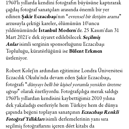
1960'lı yıllarda kendini fotoğrafın büyüsüne kaptırarak
çağdaş fotoğraf sanatçıları arasında önemli bir yer
edinen
Şakir Eczacıbaşı
'nın “
evrensel bir iletişim arama
”
arzusuyla çektiği kareler, ölümünün 10'uncu
yıldönümünde
İstanbul Modern
'de. 25 Kasım'dan 31
Mart 2021'e dek ziyaret edilebilecek
Seçilmiş
Anlar
isimli serginin sponsorluğunu Eczacıbaşı
Topluluğu, küratörlüğünü ise
Bülent Erkmen
üstleniyor.
Robert Kolej'in ardından eğitimine Londra Üniversitesi
Eczacılık Okulu'nda devam eden Şakir Eczacıbaşı,
fotoğrafı “
dünyayı belli bir kişisel yorumla yeniden üretme
uğraşı
” olarak özetliyordu. Fotoğrafçılığa merak saldığı
1960'lı yıllardan kendisini kaybettiğimiz 2010 yılına
dek yakaladığı eserleriyle hem Türkiye hem de dünya
çapında beğeni toplayan sanatçının
Eczacıbaşı Renkli
Fotoğraf Yıllıkları
isimli derlemelerinin yanı sıra
seçilmiş fotoğraflarını içeren dört kitabı da