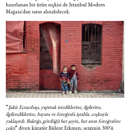
hazırlanan bir ürün seçkisi de İstanbul Modern
hizmetlere ilişkin reklam, tanıtım,
Mağaza'dan satın alınabilecek.
pazarlama ve kutlama/ temenni
amaçlı her türlü e-bülten/ ticari
elektronik ileti gönderiminin e-posta
yoluyla tarafıma yapılmasına onay
ve bu kapsamda/ amaçla ad/
soyad ve e-posta adresi verilerimin
işlenmesine açık rıza veriyorum.
KAYDET
KAPAT
“
Şakir Eczacıbaşı, yapmak istediklerine, ilgilerine,
ilgilendiklerine, hayata ve fotoğrafa iştahla, coşkuyla
yaklaşırdı. Baktığı, gördüğü her şeyin, her anın fotoğrafını
çekti
” diyen küratör Bülent Erkmen, serginin 300'ü