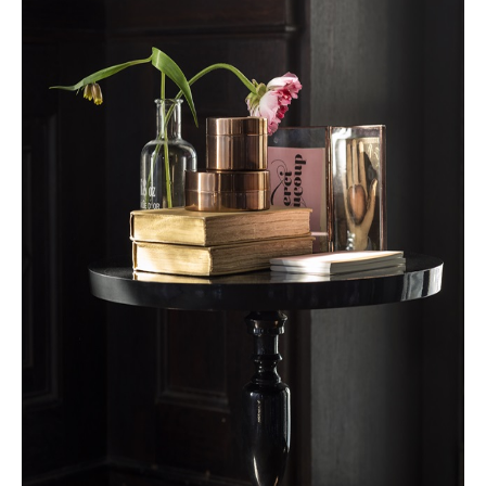
Haftalık E-Bülten
Moda dünyasında neler oluyor? Yeni
fikirler, öne çıkan koleksiyonlar, en
vogue trendler, ünlülerden güzelllik
sırları ve en popüler partilerden
haberdar olmak için haftalık e-
bültenimize kaydolun.