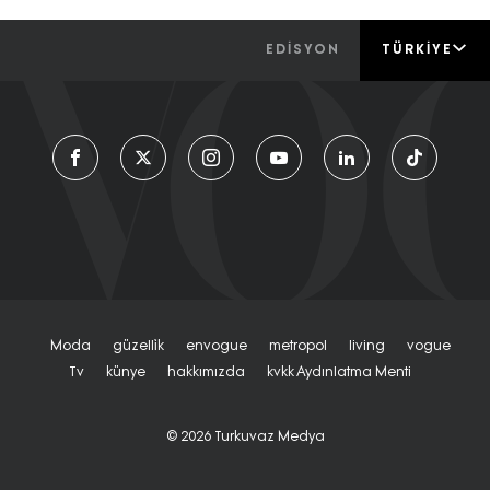
EDİSYON
TÜRKIYE
Moda
Güzelli̇k
Envogue
Metropol
Living
Vogue
Tv
Künye
Hakkımızda
Kvkk Aydınlatma Menti
© 2026
Turkuvaz Medya