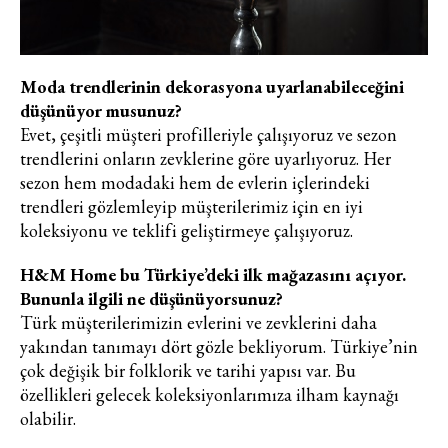
Turkuvaz Haberleşme ve Yayıncılık
A.Ş. tarafından
Moda trendlerinin dekorasyona uyarlanabileceğini
https://vogue.com.tr/
internet sitesi
düşünüyor musunuz?
üzerinden sunulan ürün ve
Evet, çeşitli müşteri profilleriyle çalışıyoruz ve sezon
hizmetlere ilişkin reklam, tanıtım,
trendlerini onların zevklerine göre uyarlıyoruz. Her
pazarlama ve kutlama/ temenni
sezon hem modadaki hem de evlerin içlerindeki
amaçlı her türlü e-bülten/ ticari
trendleri gözlemleyip müşterilerimiz için en iyi
elektronik ileti gönderiminin e-posta
koleksiyonu ve teklifi geliştirmeye çalışıyoruz.
yoluyla tarafıma yapılmasına onay
ve bu kapsamda/ amaçla ad/
H&M Home bu Türkiye’deki ilk mağazasını açıyor.
soyad ve e-posta adresi verilerimin
Bununla ilgili ne düşünüyorsunuz?
işlenmesine açık rıza veriyorum.
Türk müşterilerimizin evlerini ve zevklerini daha
yakından tanımayı dört gözle bekliyorum. Türkiye’nin
çok değişik bir folklorik ve tarihi yapısı var. Bu
KAYDET
KAPAT
özellikleri gelecek koleksiyonlarımıza ilham kaynağı
olabilir.