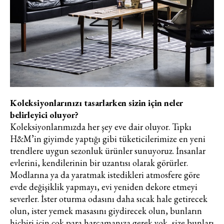
Koleksiyonlarınızı tasarlarken sizin için neler
belirleyici oluyor?
Koleksiyonlarımızda her şey eve dair oluyor. Tıpkı
H&M’in giyimde yaptığı gibi tüketicilerimize en yeni
trendlere uygun sezonluk ürünler sunuyoruz. İnsanlar
evlerini, kendilerinin bir uzantısı olarak görürler.
Modlarına ya da yaratmak istedikleri atmosfere göre
evde değişiklik yapmayı, evi yeniden dekore etmeyi
severler. İster oturma odasını daha sıcak hale getirecek
olun, ister yemek masasını giydirecek olun, bunların
hiçbiri için çok para harcamanıza gerek yok, size bunları