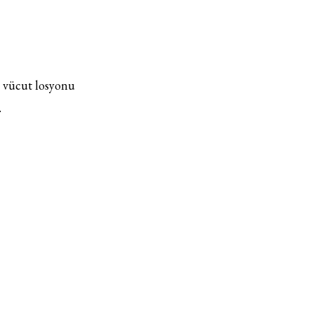
k vücut losyonu
.