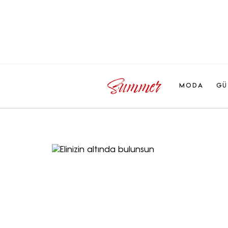
MODA
GÜ