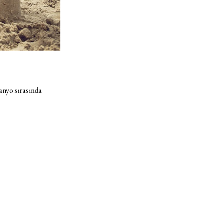
banyo sırasında
Haftalık E-Bülten
Moda dünyasında neler oluyor? Yeni fikirler, öne çıkan
koleksiyonlar, en vogue trendler, ünlülerden güzelllik sırları
ve en popüler partilerden haberdar olmak için haftalık e-
bültenimize kaydolun.