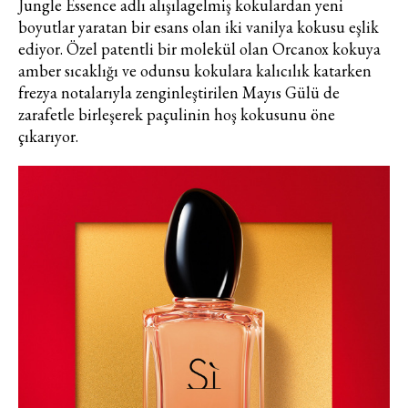
Jungle Essence adlı alışılagelmiş kokulardan yeni
boyutlar yaratan bir esans olan iki vanilya kokusu eşlik
ediyor. Özel patentli bir molekül olan Orcanox kokuya
amber sıcaklığı ve odunsu kokulara kalıcılık katarken
frezya notalarıyla zenginleştirilen Mayıs Gülü de
zarafetle birleşerek paçulinin hoş kokusunu öne
çıkarıyor.
Haftalık E-Bülten
Moda dünyasında neler oluyor? Yeni
fikirler, öne çıkan koleksiyonlar, en
vogue trendler, ünlülerden güzelllik
sırları ve en popüler partilerden