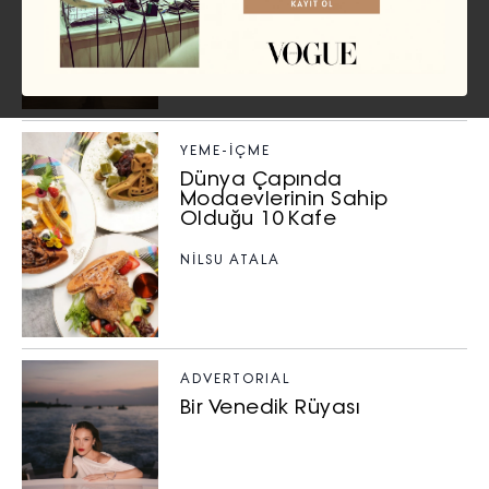
NILSU ATALA
YEME-İÇME
Dünya Çapında
Modaevlerinin Sahip
Olduğu 10 Kafe
NILSU ATALA
ADVERTORIAL
Bir Venedik Rüyası