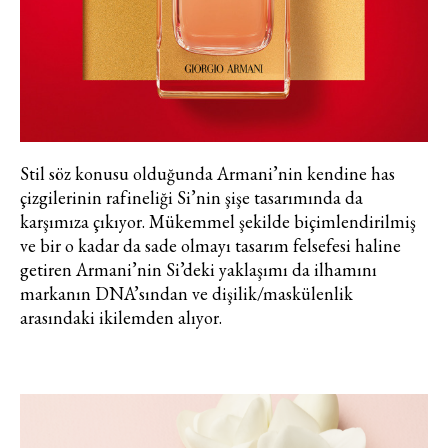
haberdar olmak için haftalık e-
bültenimize kaydolun.
Stil söz konusu olduğunda Armani’nin kendine has
çizgilerinin rafineliği Si’nin şişe tasarımında da
karşımıza çıkıyor. Mükemmel şekilde biçimlendirilmiş
Turkuvaz Haberleşme ve Yayıncılık
ve bir o kadar da sade olmayı tasarım felsefesi haline
A.Ş. tarafından
getiren Armani’nin Si’deki yaklaşımı da ilhamını
https://vogue.com.tr/
internet sitesi
markanın DNA’sından ve dişilik/maskülenlik
üzerinden sunulan ürün ve
arasındaki ikilemden alıyor.
hizmetlere ilişkin reklam, tanıtım,
pazarlama ve kutlama/ temenni
amaçlı her türlü e-bülten/ ticari
elektronik ileti gönderiminin e-posta
yoluyla tarafıma yapılmasına onay