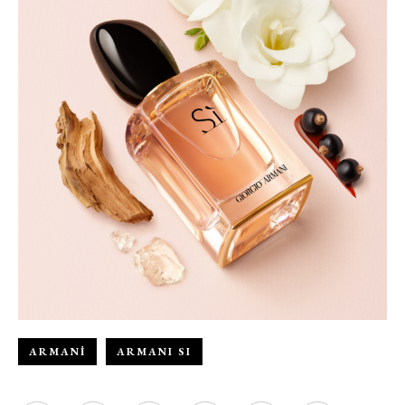
ve bu kapsamda/ amaçla ad/
soyad ve e-posta adresi verilerimin
işlenmesine açık rıza veriyorum.
KAYDET
KAPAT
ARMANI
ARMANI SI