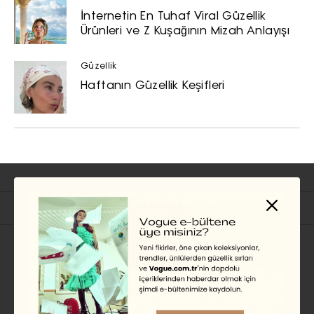
İnternetin En Tuhaf Viral Güzellik
Ürünleri ve Z Kuşağının Mizah Anlayışı
Güzellik
Haftanın Güzellik Keşifleri
İlgili Başlıklar
MODA
Paris Haute Couture Moda
Haftası’nda Öne Çıkan
Defileler