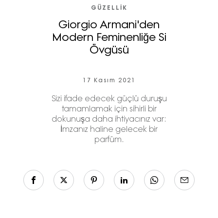
GÜZELLIK
Giorgio Armani'den
Modern Feminenliğe Si
Övgüsü
17 Kasım 2021
Sizi ifade edecek güçlü duruşu
tamamlamak için sihirli bir
dokunuşa daha ihtiyacınız var:
İmzanız haline gelecek bir
parfüm.