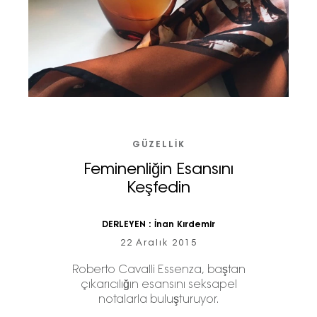
GÜZELLIK
Feminenliğin Esansını
Keşfedin
DERLEYEN :
İnan Kırdemir
22 Aralık 2015
Roberto Cavalli Essenza, baştan
çıkarıcılığın esansını seksapel
notalarla buluşturuyor.