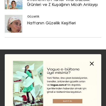
İnternetin En Tuhaf Viral Güzellik
Ürünleri ve Z Kuşağının Mizah Anlayışı
Güzellik
Haftanın Güzellik Keşifleri
İlgili Başlıklar
BAKIM
İmzanızı Tazeleyin: Sezonun
En Yeni Parfümleri
EKİN KURBETÇİ