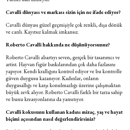
Cavalli dünyası ve markası sizin için ne ifade ediyor?
Haftalık E-Bülten
Cavalli dünyası güzel geçmişiyle çok renkli, dışa dönük
ve canlı. Kayıtsız kalmak imkansız.
Moda dünyasında neler oluyor? Yeni
fikirler, öne çıkan koleksiyonlar, en
vogue trendler, ünlülerden güzelllik
Roberto Cavalli hakkında ne düşünüyorsunuz?
sırları ve en popüler partilerden
haberdar olmak için haftalık e-
Roberto Cavalli abartıyı seven, gerçek bir tasarımcı ve
bültenimize kaydolun.
artist. Hayvan figür baskılarından çok daha fazlasını
yapıyor. Kendi krallığını kontrol ediyor ve bu kontrolle
güven duygusu kazanıyor. Kadınlar, onların
duygusallığı ve karşı konulmazlığı üzerine çalışmaktan
büyük zevk alıyor. Roberto Cavalli farklı bir tarza sahip
ve bunu kreasyonlarına da yansıtıyor.
Cavalli kokusunu kullanan kadını mizaç, yaş ve hayat
biçimi açısından nasıl değerlendirirsiniz?
Turkuvaz Haberleşme ve Yayıncılık
A.Ş. tarafından