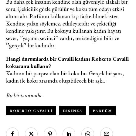
Bu daha çok insanın kendine olan güveniyle alakalı bir
https://vogue.com.tr/
internet sitesi
soru. Çekicilik gözle görülür ve koku tüm odayı etkisi
üzerinden sunulan ürün ve
altına alır. Parfümü kullanan kişi farkedilmek ister.
hizmetlere ilişkin reklam, tanıtım,
Kendine yalan söylemez, etkileyicidir ve çekiciliği
pazarlama ve kutlama/ temenni
kendine yakıştırır. Bu kokuyu kullanan kadın hayatı
amaçlı her türlü e-bülten/ ticari
sever, ‘’yaşama sevinci’’ vardır, ne istediğini bilir ve
elektronik ileti gönderiminin e-posta
‘’gerçek’’ bir kadındır.
yoluyla tarafıma yapılmasına onay
ve bu kapsamda/ amaçla ad/
Hangi durumlarda bir Cavalli kadını Roberto Cavalli
soyad ve e-posta adresi verilerimin
kokusunu kullanır?
işlenmesine açık rıza veriyorum.
Kadının bir parçası olan bir koku bu. Gerçek bir şans,
kadın ile koku arasında oluşabilecek bir aşk...
KAYDET
KAPAT
Bu bir tanıtımdır
ROBERTO CAVALLI
ESSENZA
PARFÜM