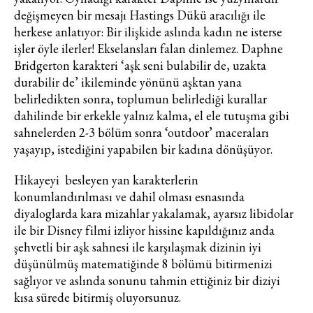
değişmeyen bir mesajı Hastings Dükü aracılığı ile
herkese anlatıyor: Bir ilişkide aslında kadın ne isterse
işler öyle ilerler! Ekselansları falan dinlemez. Daphne
Bridgerton karakteri ‘aşk seni bulabilir de, uzakta
durabilir de’ ikileminde yönünü aşktan yana
belirledikten sonra, toplumun belirlediği kurallar
dahilinde bir erkekle yalnız kalma, el ele tutuşma gibi
sahnelerden 2-3 bölüm sonra ‘outdoor’ maceraları
yaşayıp, istediğini yapabilen bir kadına dönüşüyor.
Hikayeyi besleyen yan karakterlerin
konumlandırılması ve dahil olması esnasında
diyaloglarda kara mizahlar yakalamak, ayarsız libidolar
ile bir Disney filmi izliyor hissine kapıldığınız anda
Haftalık E-Bülten
şehvetli bir aşk sahnesi ile karşılaşmak dizinin iyi
düşünülmüş matematiğinde 8 bölümü bitirmenizi
Moda dünyasında neler oluyor? Yeni
fikirler, öne çıkan koleksiyonlar, en
sağlıyor ve aslında sonunu tahmin ettiğiniz bir diziyi
vogue trendler, ünlülerden güzelllik
kısa sürede bitirmiş oluyorsunuz.
sırları ve en popüler partilerden