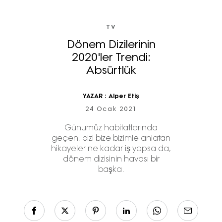
TV
Dönem Dizilerinin
2020'ler Trendi:
Absürtlük
YAZAR :
Alper Etiş
24 Ocak 2021
Günümüz habitatlarında
geçen, bizi bize bizimle anlatan
hikayeler ne kadar iş yapsa da,
dönem dizisinin havası bir
başka.