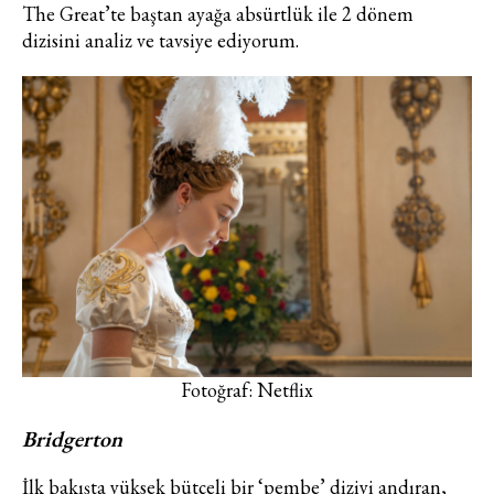
The Great’te baştan ayağa absürtlük ile 2 dönem
dizisini analiz ve tavsiye ediyorum.
Fotoğraf: Netflix
Bridgerton
İlk bakışta yüksek bütçeli bir ‘pembe’ diziyi andıran,