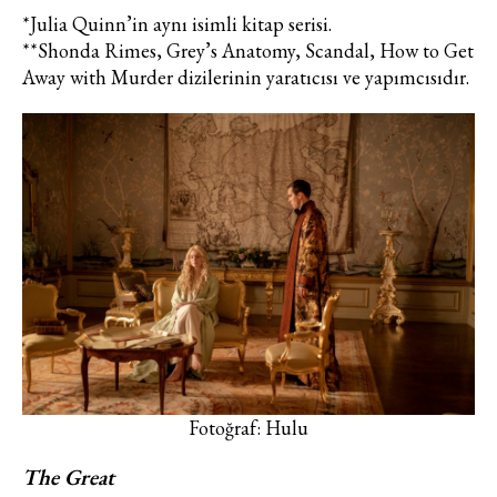
haberdar olmak için haftalık e-
*Julia Quinn’in aynı isimli kitap serisi.
bültenimize kaydolun.
**Shonda Rimes, Grey’s Anatomy, Scandal, How to Get
Away with Murder dizilerinin yaratıcısı ve yapımcısıdır.
Turkuvaz Haberleşme ve Yayıncılık
A.Ş. tarafından
https://vogue.com.tr/
internet sitesi
üzerinden sunulan ürün ve
hizmetlere ilişkin reklam, tanıtım,
pazarlama ve kutlama/ temenni
Fotoğraf: Hulu
amaçlı her türlü e-bülten/ ticari
elektronik ileti gönderiminin e-posta
The Great
yoluyla tarafıma yapılmasına onay