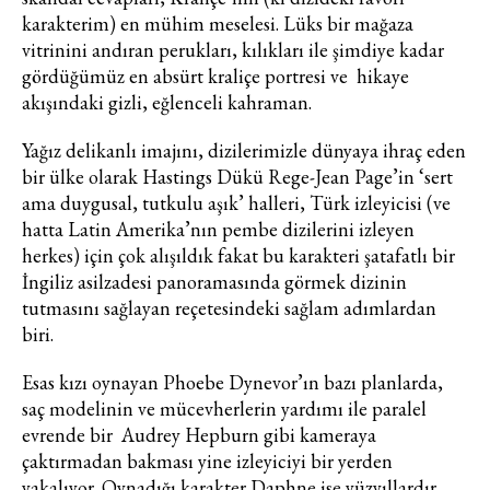
karakterim) en mühim meselesi. Lüks bir mağaza
vitrinini andıran perukları, kılıkları ile şimdiye kadar
gördüğümüz en absürt kraliçe portresi ve hikaye
akışındaki gizli, eğlenceli kahraman.
Yağız delikanlı imajını, dizilerimizle dünyaya ihraç eden
bir ülke olarak Hastings Dükü Rege-Jean Page’in ‘sert
ama duygusal, tutkulu aşık’ halleri, Türk izleyicisi (ve
hatta Latin Amerika’nın pembe dizilerini izleyen
herkes) için çok alışıldık fakat bu karakteri şatafatlı bir
İngiliz asilzadesi panoramasında görmek dizinin
tutmasını sağlayan reçetesindeki sağlam adımlardan
biri.
Esas kızı oynayan Phoebe Dynevor’ın bazı planlarda,
saç modelinin ve mücevherlerin yardımı ile paralel
evrende bir Audrey Hepburn gibi kameraya
çaktırmadan bakması yine izleyiciyi bir yerden
yakalıyor. Oynadığı karakter Daphne ise yüzyıllardır