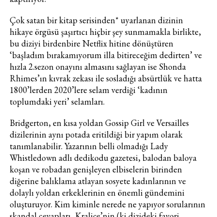
Çok satan bir kitap serisinden* uyarlanan dizinin
hikaye örgüsü şaşırtıcı hiçbir şey sunmamakla birlikte,
bu diziyi birdenbire Netflix hitine dönüştüren
‘başladım bırakamıyorum illa bitireceğim dedirten’ ve
hızla 2.sezon onayını almasını sağlayan ise Shonda
Rhimes’ın kıvrak zekası ile sosladığı absürtlük ve hatta
1800’lerden 2020’lere selam verdiği ‘kadının
toplumdaki yeri’ selamları.
Bridgerton, en kısa yoldan Gossip Girl ve Versailles
dizilerinin aynı potada eritildiği bir yapım olarak
tanımlanabilir. Yazarının belli olmadığı Lady
Whistledown adlı dedikodu gazetesi, balodan baloya
koşan ve robadan genişleyen elbiselerin birinden
diğerine balıklama atlayan sosyete kadınlarının ve
dolaylı yoldan erkeklerinin en önemli gündemini
oluşturuyor. Kim kiminle nerede ne yapıyor sorularının
skandal cevapları, Kraliçe’nin (ki dizideki favori