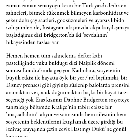
zaman zaman senaryoyu kesin bir Türk yazdı dedirten
sahneleri, bitmek tükenmek bilmeyen karbonhidrat ve
şeker dolu çay saatleri, göz süzmeleri ve ayarsız libido
izdüşümleri ile, Instagram akışınızda sıkça karşılaşmaya
başladığınız dizi Bridgerton’da iki ‘sevdalının’
hikayesinden fazlası var.
Hemen hemen tüm sahnelerin, defter kabı
pastelliğinde vuku bulduğu dizi Naiplik dönemi
sonrası Londra’sında geçiyor. Kadınlara, sosyetenin
büyük etkisi ile hayatta öyle bir yer / rol biçilmişki, bir
Disney prensesi gibi giyinip süslenip balolarda prensini
aramaktan ve çocuk doğurmaktan başka bir hayat tarzı
seçeneği yok. Esas kızımız Daphne Bridgerton sosyeteye
tanıtıldığı bölümde Kraliçe’nin tabiri caizse bir
‘maşaallahını’ alıyor ve sonrasında hem ailesinin hem
sosyetenin beklentilerini karşılamak üzere girdiği bu
izdivaç arayışında çetin ceviz Hastings Dükü’ne gönül
kaptırıyor.