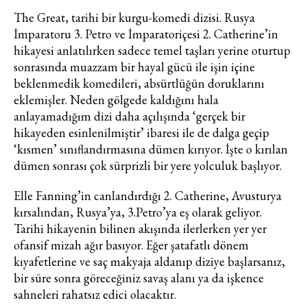
ve bu kapsamda/ amaçla ad/
The Great, tarihi bir kurgu-komedi dizisi. Rusya
soyad ve e-posta adresi verilerimin
İmparatoru 3. Petro ve İmparatoriçesi 2. Catherine’in
işlenmesine açık rıza veriyorum.
hikayesi anlatılırken sadece temel taşları yerine oturtup
sonrasında muazzam bir hayal gücü ile işin içine
KAYDET
KAPAT
beklenmedik komedileri, absürtlüğün doruklarını
eklemişler. Neden gölgede kaldığını hala
anlayamadığım dizi daha açılışında ‘gerçek bir
hikayeden esinlenilmiştir’ ibaresi ile de dalga geçip
‘kısmen’ sınıflandırmasına dümen kırıyor. İşte o kırılan
dümen sonrası çok sürprizli bir yere yolculuk başlıyor.
Elle Fanning’in canlandırdığı 2. Catherine, Avusturya
kırsalından, Rusya’ya, 3.Petro’ya eş olarak geliyor.
Tarihi hikayenin bilinen akışında ilerlerken yer yer
ofansif mizah ağır basıyor. Eğer şatafatlı dönem
kıyafetlerine ve saç makyaja aldanıp diziye başlarsanız,
bir süre sonra göreceğiniz savaş alanı ya da işkence
sahneleri rahatsız edici olacaktır.