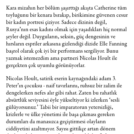
Kara mizahın her bölüm şaşırttığı akışta Catherine tüm
toyluğunu bir kenara bırakıp, birikimine güvenen cesur
bir kadın portresi çiziyor. Sadece dizinin değil,
Rusya’nın esas kadını olmak için yaşadıkları hiç normal
şeyler değil. Duyguların, seksin, güç dengesinin ve
hırsların espriler arkasına gizlendiği dizide Elle Fanning
başrol olarak çok iyi bir performans sergiliyor. Bunu
yazmak istemezdim ama partneri Nicolas Hoult ile
gerçekten çok uyumlu görünüyorlar.
Nicolas Hoult, satirik eserin kaynağındaki adam 3.
Peter’ın çocuksu - naif tavırlarını, ruhsuz bir zalim ile
dengelerken nefes alır gibi rahat. Zaten bu rahatlık
absürtlük seviyesini öyle yükseltiyor ki izlerken ‘sesli
gülüyorsunuz.’ Tabii bir imparatorun yetersizliği,
krizlerle ve ülke yönetimi ile başa çıkması gereken
durumları da manasızca geçiştirmesi olayların
ciddiyetini azaltmıyor. Sayısı gittikçe artan dönem