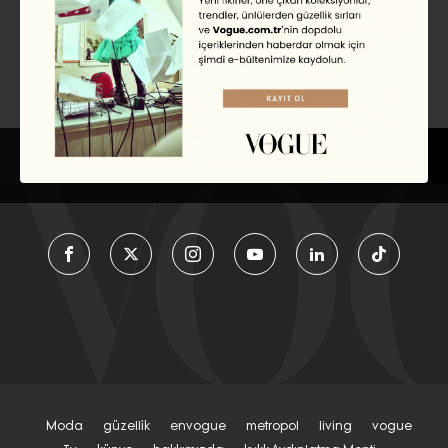
EDİSYON
TÜRKIYE
Moda
Güzelli̇k
Envogue
Metropol
Living
Vogue