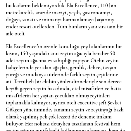
bu kadarını beklemiyorduk. Ela Excellence, 110 bin
metrekarelik, arazide maviyi, yeşili, gastronomiyi,
doğayı, sanatı ve mimariyi harmanlamayı başarmış
ender resort otellerden. Tüm bunların yanı sıra tam bir
aile oteli.
Ela Excellence’ın özenle koruduğu yeşil alanlarının bir
kısmı, 150 yaşındaki anıt zeytin ağacıyla beraber 50
adet zeytin ağacına ev sahipliği yapıyor. Otelin zeytin
bahçelerinde yer alan ağaçlar, gemlik, delice, tavşan
yüreği ve mudanya türlerinde farklı zeytin çeşitlerine
ait. Tecrübeli bir ekibin yönlendirmeleriyle son derece
keyifli geçen zeytin hasadında, otel misafirleri ve hatta
misafirlerin her yaştan çocukları olmuş zeytinleri
toplamakla kalmıyor, ayrıca oteli executive şefi Şevket
Gökçen yönetiminde, tamamı zeytin ve zeytinyağı bazlı
olarak yapılmış pek çok lezzeti de deneme imkanı
buluyor. Her noktası detaylıca tasarlanan festival hem
zeytinyağının mutfaktaki kullanımını aktarıyor, hem de