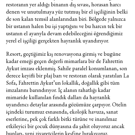
restoranın yer aldığı binanın dış sıvası, horasan harcı
denen ve unutulmaya yüz tutmuş bir el işçiliğinin belki
de son kalan temsil alanlarından biri. Bölgede yalnızca
bir ustanın halen bu işi yaptığını ve bu harcın tek bir
ustanın el ayarıyla devam edebileceğini öğrendiğimiz
yerel el işçiliği gerçekten hayranlık uyandırıyor.
Resort, geçtiğimiz kış renovasyona girmiş ve bugüne
kadar emeği geçen değerli mimarlara bir de Fahrettin
Aykut imzası eklenmiş. Sahile paralel konumlanan, son
derece keyifli bir plaj barı ve restoran olarak yaratılan La
Sofa, Fahrettin Aykut’un lokallik, doğallık gibi tüm
imzalarını barındırıyor. İç alanın rahatlığı kadar
mimaride kullanılan fındık dalları da hayranlık
uyandırıcı detaylar arasında gözümüze çarpıyor. Otelin
içindeki turumuz esnasında, ekolojik havuza, sanat
eserlerine, pek çok farklı bitki türüne ve inanılmaz
etkileyici bir çocuk dünyasına da şahit oluyoruz ancak
bunları, yeni ziyaretçilerin keşfine bırakıyoruz.