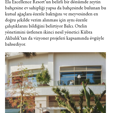
pazarlama ve kutlama/ temenni
Ela Excellence Resort’un belirli bir dönümde zeytin
amaçlı her türlü e-bülten/ ticari
bahçesine ev sahipliği yapsa da bahçesinde bulunan bu
elektronik ileti gönderiminin e-posta
kutsal ağaçlara özenle baktığını ve meyvesinden en
yoluyla tarafıma yapılmasına onay
doğru şekilde verim alınması için aynı özenle
ve bu kapsamda/ amaçla ad/
çalıştıklarını bildiğini belirtiyor Balcı. Otelin
soyad ve e-posta adresi verilerimin
yönetimini üstlenen ikinci nesil yönetici Kübra
işlenmesine açık rıza veriyorum.
Akbalık’tan da vizyoner projeleri kapsamında övgüyle
bahsediyor.
KAYDET
KAPAT