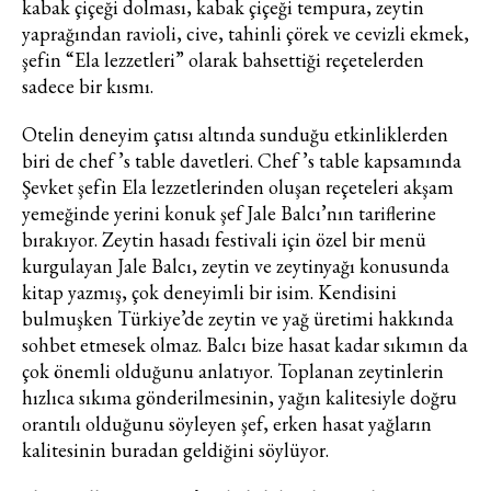
kabak çiçeği dolması, kabak çiçeği tempura, zeytin
Moda dünyasında neler oluyor? Yeni
yaprağından ravioli, cive, tahinli çörek ve cevizli ekmek,
fikirler, öne çıkan koleksiyonlar, en
şefin “Ela lezzetleri” olarak bahsettiği reçetelerden
vogue trendler, ünlülerden güzelllik
sadece bir kısmı.
sırları ve en popüler partilerden
haberdar olmak için haftalık e-
Otelin deneyim çatısı altında sunduğu etkinliklerden
bültenimize kaydolun.
biri de chef ’s table davetleri. Chef ’s table kapsamında
Şevket şefin Ela lezzetlerinden oluşan reçeteleri akşam
yemeğinde yerini konuk şef Jale Balcı’nın tariflerine
bırakıyor. Zeytin hasadı festivali için özel bir menü
kurgulayan Jale Balcı, zeytin ve zeytinyağı konusunda
kitap yazmış, çok deneyimli bir isim. Kendisini
bulmuşken Türkiye’de zeytin ve yağ üretimi hakkında
sohbet etmesek olmaz. Balcı bize hasat kadar sıkımın da
Turkuvaz Haberleşme ve Yayıncılık
çok önemli olduğunu anlatıyor. Toplanan zeytinlerin
A.Ş. tarafından
hızlıca sıkıma gönderilmesinin, yağın kalitesiyle doğru
https://vogue.com.tr/
internet sitesi
orantılı olduğunu söyleyen şef, erken hasat yağların
üzerinden sunulan ürün ve
kalitesinin buradan geldiğini söylüyor.
hizmetlere ilişkin reklam, tanıtım,