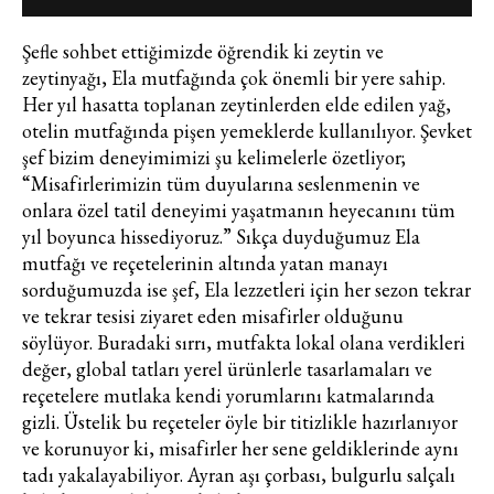
Şefle sohbet ettiğimizde öğrendik ki zeytin ve
zeytinyağı, Ela mutfağında çok önemli bir yere sahip.
Her yıl hasatta toplanan zeytinlerden elde edilen yağ,
otelin mutfağında pişen yemeklerde kullanılıyor. Şevket
şef bizim deneyimimizi şu kelimelerle özetliyor;
“Misafirlerimizin tüm duyularına seslenmenin ve
onlara özel tatil deneyimi yaşatmanın heyecanını tüm
yıl boyunca hissediyoruz.” Sıkça duyduğumuz Ela
mutfağı ve reçetelerinin altında yatan manayı
sorduğumuzda ise şef, Ela lezzetleri için her sezon tekrar
ve tekrar tesisi ziyaret eden misafirler olduğunu
söylüyor. Buradaki sırrı, mutfakta lokal olana verdikleri
değer, global tatları yerel ürünlerle tasarlamaları ve
reçetelere mutlaka kendi yorumlarını katmalarında
gizli. Üstelik bu reçeteler öyle bir titizlikle hazırlanıyor
ve korunuyor ki, misafirler her sene geldiklerinde aynı
Haftalık E-Bülten
tadı yakalayabiliyor. Ayran aşı çorbası, bulgurlu salçalı