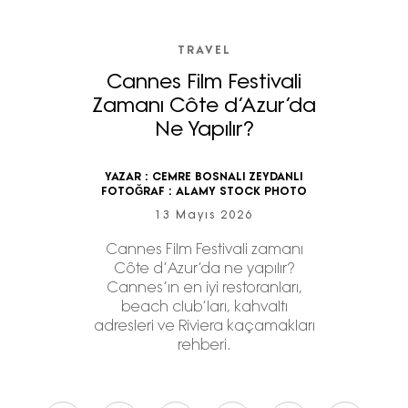
TRAVEL
Cannes Film Festivali
Zamanı Côte d’Azur’da
Ne Yapılır?
YAZAR :
CEMRE BOSNALI ZEYDANLI
FOTOĞRAF :
ALAMY STOCK PHOTO
13 Mayıs 2026
Cannes Film Festivali zamanı
Côte d’Azur’da ne yapılır?
Cannes’ın en iyi restoranları,
beach club’ları, kahvaltı
adresleri ve Riviera kaçamakları
rehberi.