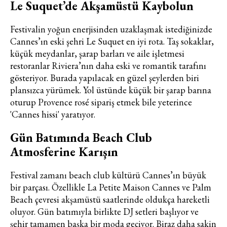
Le Suquet’de Akşamüstü Kaybolun
Festivalin yoğun enerjisinden uzaklaşmak istediğinizde
Cannes’ın eski şehri Le Suquet en iyi rota. Taş sokaklar,
küçük meydanlar, şarap barları ve aile işletmesi
restoranlar Riviera’nın daha eski ve romantik tarafını
gösteriyor. Burada yapılacak en güzel şeylerden biri
Haftalık E-Bülten
plansızca yürümek. Yol üstünde küçük bir şarap barına
oturup Provence rosé sipariş etmek bile yeterince
Moda dünyasında neler oluyor? Yeni
'Cannes hissi' yaratıyor.
fikirler, öne çıkan koleksiyonlar, en
vogue trendler, ünlülerden güzelllik
Gün Batımında Beach Club
sırları ve en popüler partilerden
Atmosferine Karışın
haberdar olmak için haftalık e-
bültenimize kaydolun.
Festival zamanı beach club kültürü Cannes’ın büyük
bir parçası. Özellikle La Petite Maison Cannes ve Palm
Beach çevresi akşamüstü saatlerinde oldukça hareketli
oluyor. Gün batımıyla birlikte DJ setleri başlıyor ve
şehir tamamen başka bir moda geçiyor. Biraz daha sakin