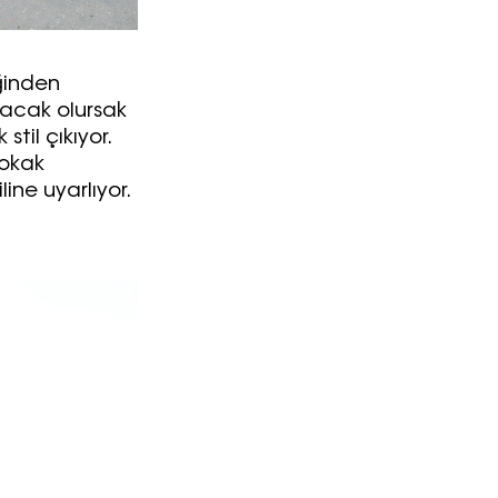
iğinden
yacak olursak
stil çıkıyor.
okak
ine uyarlıyor.