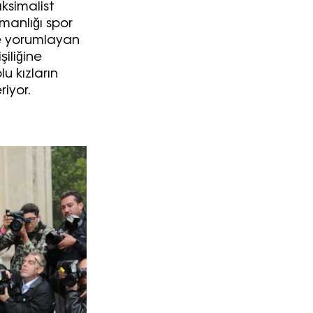
aksimalist
zmanlığı spor
de yorumlayan
Turkuvaz Haberleşme ve Yayıncılık A.Ş. tarafından
işiliğine
https://vogue.com.tr/
internet sitesi üzerinden sunulan
lu kızların
ürün ve hizmetlere ilişkin reklam, tanıtım, pazarlama ve
riyor.
kutlama/ temenni amaçlı her türlü e-bülten/ ticari
elektronik ileti gönderiminin e-posta yoluyla tarafıma
yapılmasına onay ve bu kapsamda/ amaçla ad/ soyad
ve e-posta adresi verilerimin işlenmesine açık rıza
veriyorum.
KAYDET
KAPAT