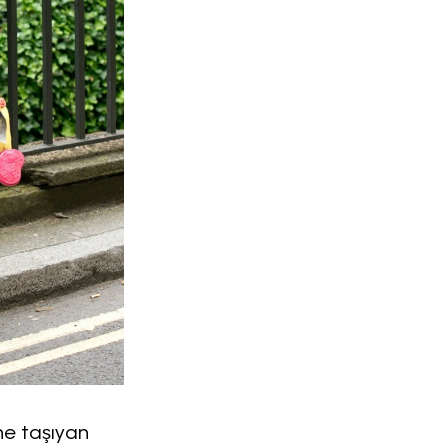
Haftalık E-Bülten
Moda dünyasında neler oluyor? Yeni fikirler, öne çıkan
koleksiyonlar, en vogue trendler, ünlülerden güzelllik sırları
ve en popüler partilerden haberdar olmak için haftalık e-
bültenimize kaydolun.
ne taşıyan