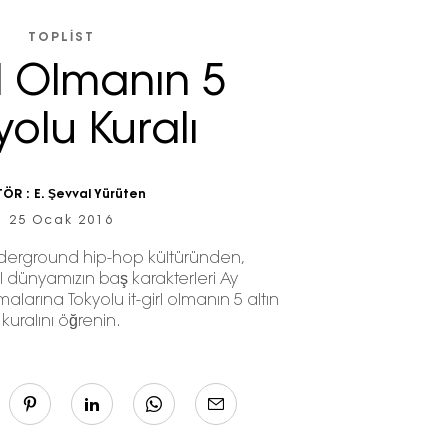
TOPLIST
rl Olmanın 5
yolu Kuralı
TÖR :
E. Şevval Yürüten
25 Ocak 2016
derground hip-hop kültüründen,
 dünyamızın baş karakterleri Ay
malarına Tokyolu it-girl olmanın 5 altın
kuralını öğrenin.