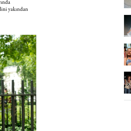
rında
ilini yakından