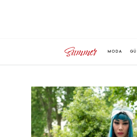
MODA
GÜ