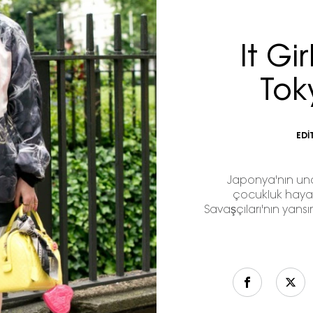
It Gi
Tok
EDİ
Japonya'nın un
çocukluk hayal
Savaşçıları'nın yansı