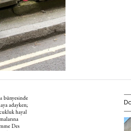
ını bünyesinde
Da
maya adayken;
cukluk hayal
ımalarına
mme Des