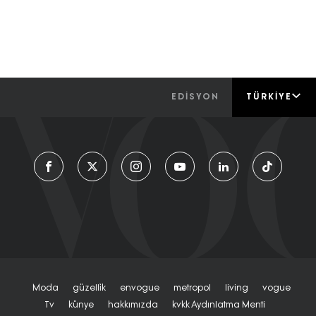
EDİSYON
TÜRKIYE
Moda
Güzelli̇k
Envogue
Metropol
Living
Vogue
Tv
Künye
Hakkımızda
Kvkk Aydınlatma Menti