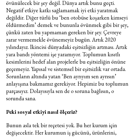
övünülecek bir şey değil. Dünya artık bunu geçti.
Negatif etkiye katkı sağlamamak iyi etki yaratmak
değildir. Diğer türlü bu ‘ben otobüse koşarken kimseyi
öldürmedim’ demek ve bununla övünmek gibi bir şey,
çünkü zaten bu yapmaman gereken bir şey. Çevreye
zarar vermemekle övünemeyiz bugün. Artık 2020
yılındayız. İkincisi dünyadaki eşitsizliğin artması. Artık
Haftalık E-Bülten
yara bandı yöntemi işe yaramıyor. Toplumun kısıtlı
kesimlerini hedef alan projelerle bu eşitsizliğin önüne
Moda dünyasında neler oluyor? Yeni
fikirler, öne çıkan koleksiyonlar, en
geçemeyiz. Yapısal ve sistemsel bir eşitsizlik var ortada.
vogue trendler, ünlülerden güzelllik
Sorunların altında yatan ‘Ben ayrıyım sen ayrısın’
sırları ve en popüler partilerden
anlayışına bakmamız gerekiyor. Hepimiz bu toplumun
haberdar olmak için haftalık e-
parçasıyız. Dolayısıyla sen de o soruna bağlısın, o
bültenimize kaydolun.
sorunda sana.
Peki sosyal etkiyi nasıl ölçeriz?
Bunun asla tek bir reçetesi yok. Bu her kurum için
değişecektir. Her kurumun iş gücünü, ürünlerini,