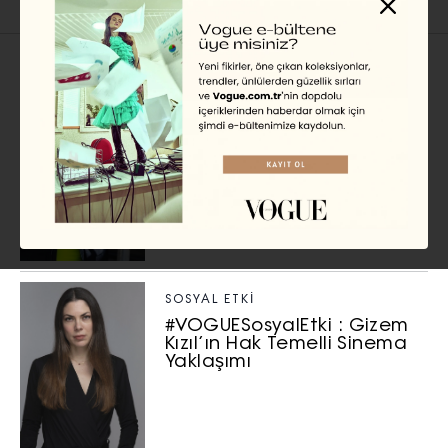
İlgili Başlıklar
SOSYAL ETKI
#VOGUESosyalEtki: Bu Ay
Radarımıza Takılanlar
CAN REMZİ ERGEN
SOSYAL ETKI
#VOGUESosyalEtki : Gizem
Kızıl’ın Hak Temelli Sinema
Yaklaşımı