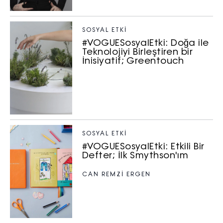
SOSYAL ETKI
#VOGUESosyalEtki: Doğa ile
Teknolojiyi Birleştiren bir
İnisiyatif; Greentouch
SOSYAL ETKI
#VOGUESosyalEtki: Etkili Bir
Defter; İlk Smythson'ım
CAN REMZİ ERGEN