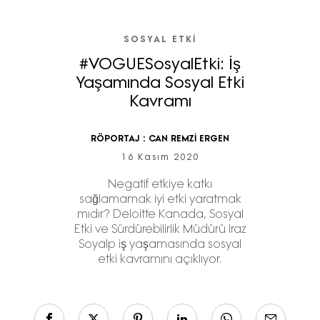
SOSYAL ETKI
#VOGUESosyalEtki: İş
Yaşamında Sosyal Etki
Kavramı
RÖPORTAJ :
CAN REMZİ ERGEN
16 Kasım 2020
Negatif etkiye katkı
sağlamamak iyi etki yaratmak
mıdır? Deloitte Kanada, Sosyal
Etki ve Sürdürebilirlik Müdürü Iraz
Soyalp iş yaşamasında sosyal
etki kavramını açıklıyor.