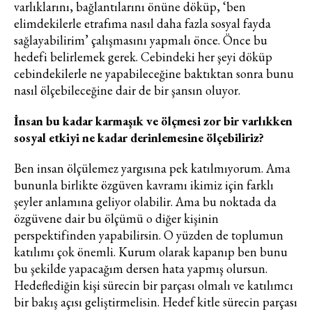
varlıklarını, bağlantılarını önüne döküp, ‘ben
elimdekilerle etrafıma nasıl daha fazla sosyal fayda
sağlayabilirim’ çalışmasını yapmalı önce. Önce bu
Turkuvaz Haberleşme ve Yayıncılık
hedefi belirlemek gerek. Cebindeki her şeyi döküp
A.Ş. tarafından
cebindekilerle ne yapabileceğine baktıktan sonra bunu
https://vogue.com.tr/
internet sitesi
nasıl ölçebileceğine dair de bir şansın oluyor.
üzerinden sunulan ürün ve
hizmetlere ilişkin reklam, tanıtım,
İnsan bu kadar karmaşık ve ölçmesi zor bir varlıkken
pazarlama ve kutlama/ temenni
sosyal etkiyi ne kadar derinlemesine ölçebiliriz?
amaçlı her türlü e-bülten/ ticari
elektronik ileti gönderiminin e-posta
Ben insan ölçülemez yargısına pek katılmıyorum. Ama
yoluyla tarafıma yapılmasına onay
bununla birlikte özgüven kavramı ikimiz için farklı
ve bu kapsamda/ amaçla ad/
şeyler anlamına geliyor olabilir. Ama bu noktada da
soyad ve e-posta adresi verilerimin
özgüvene dair bu ölçümü o diğer kişinin
işlenmesine açık rıza veriyorum.
perspektifinden yapabilirsin. O yüzden de toplumun
katılımı çok önemli. Kurum olarak kapanıp ben bunu
bu şekilde yapacağım dersen hata yapmış olursun.
KAYDET
KAPAT
Hedeflediğin kişi sürecin bir parçası olmalı ve katılımcı
bir bakış açısı geliştirmelisin. Hedef kitle sürecin parçası