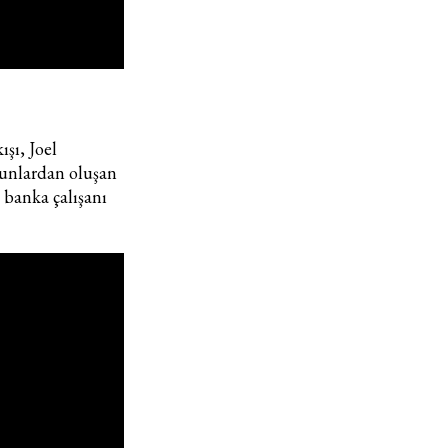
şı, Joel
zunlardan oluşan
 banka çalışanı
Haftalık E-Bülten
Moda dünyasında neler oluyor? Yeni fikirler, öne çıkan
koleksiyonlar, en vogue trendler, ünlülerden güzelllik sırları
ve en popüler partilerden haberdar olmak için haftalık e-
bültenimize kaydolun.