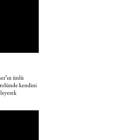
ner’ın ünlü
rolünde kendini
ileyerek