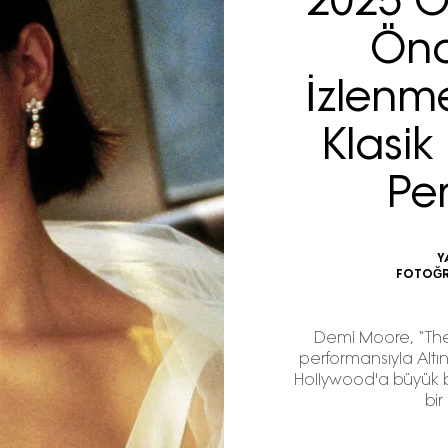
2025 O
Önc
İzlenm
Klasi
Pe
Y
FOTOĞR
Demi Moore, “The
performansıyla Altın
Hollywood'a büyük bi
bir