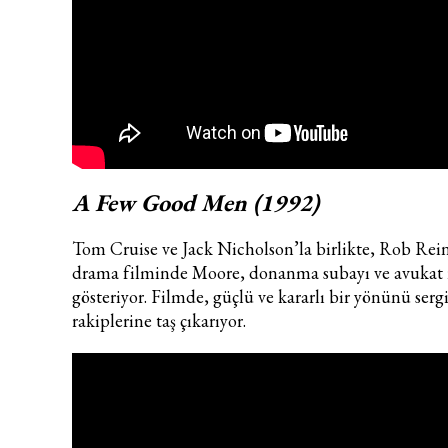
A Few Good Men (1992)
Tom Cruise ve Jack Nicholson’la birlikte, Rob Rei
drama filminde Moore, donanma subayı ve avukat 
gösteriyor. Filmde, güçlü ve kararlı bir yönünü serg
rakiplerine taş çıkarıyor.