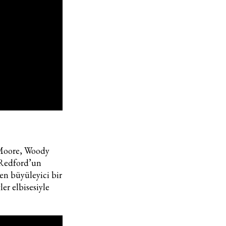
, Moore, Woody
 Redford’un
ken büyüleyici bir
er elbisesiyle