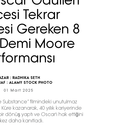
scar Ödülleri
esi Tekrar
esi Gereken 8
k Demi Moore
rformansı
AZAR :
RADHIKA SETH
AF :
ALAMY STOCK PHOTO
01 Mart 2025
 Substance” filmindeki unutulmaz
 Küre kazanarak, 40 yıllık kariyerinde
r dönüş yaptı ve Oscar'ı hak ettiğini
 kez daha kanıtladı.