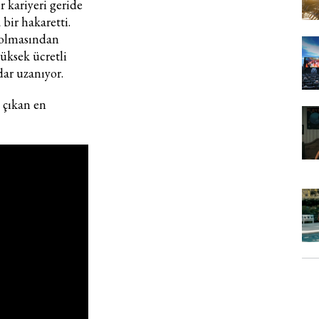
r kariyeri geride
bir hakaretti.
ı olmasından
üksek ücretli
ar uzanıyor.
e çıkan en