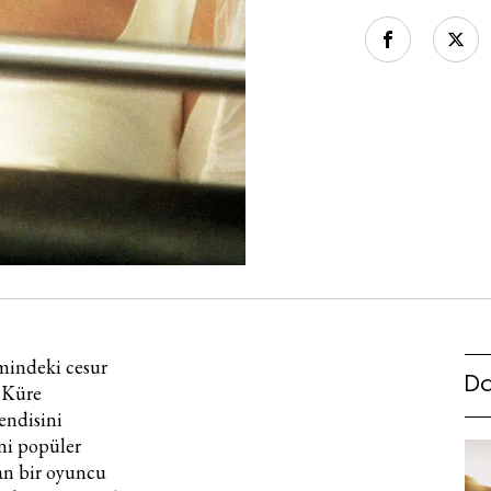
mindeki cesur
Da
 Küre
endisini
ni popüler
an bir oyuncu