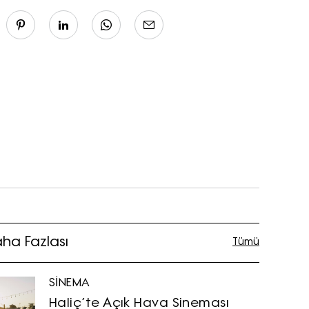
ha Fazlası
Tümü
SİNEMA
Haliç’te Açık Hava Sineması