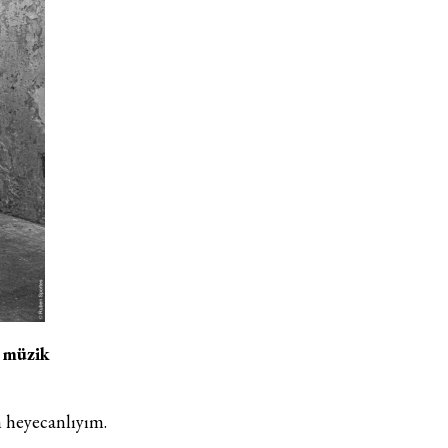
i müzik
n heyecanlıyım.