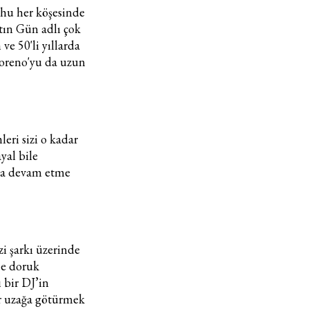
ruhu her köşesinde
tın Gün adlı çok
ve 50'li yıllarda
Moreno'yu da uzun
eri sizi o kadar
yal bile
ma devam etme
zi şarkı üzerinde
ce doruk
ı bir DJ’in
ar uzağa götürmek