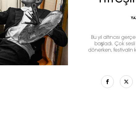
YA
Bu yıl altıncısı ger
başladı. Çok sesli 
dönerken, festivalin 