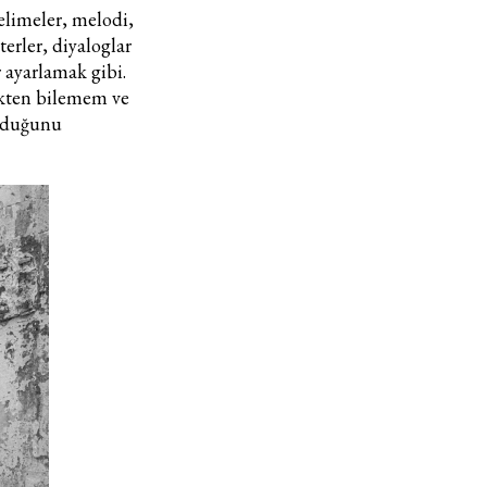
elimeler, melodi,
erler, diyaloglar
 ayarlamak gibi.
Turkuvaz Haberleşme ve Yayıncılık A.Ş. tarafından
çekten bilemem ve
https://vogue.com.tr/
internet sitesi üzerinden sunulan
olduğunu
ürün ve hizmetlere ilişkin reklam, tanıtım, pazarlama ve
kutlama/ temenni amaçlı her türlü e-bülten/ ticari
elektronik ileti gönderiminin e-posta yoluyla tarafıma
yapılmasına onay ve bu kapsamda/ amaçla ad/ soyad
ve e-posta adresi verilerimin işlenmesine açık rıza
veriyorum.
KAYDET
KAPAT