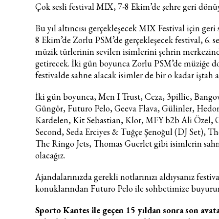
Çok sesli festival MIX, 7-8 Ekim’de şehre geri dönü
Bu yıl altıncısı gerçekleşecek MIX Festival için geri
8 Ekim’de Zorlu PSM’de gerçekleşecek festival, 6. s
müzik türlerinin sevilen isimlerini şehrin merkezind
getirecek. İki gün boyunca Zorlu PSM’de müziğe d
festivalde sahne alacak isimler de bir o kadar iştah a
İki gün boyunca, Men I Trust, Ceza, 3pillie, Bango
Güngör, Futuro Pelo, Geeva Flava, Gülinler, Hedo
Kardelen, Kit Sebastian, Klor, MFY b2b Ali Özel,
Second, Seda Erciyes & Tuğçe Şenoğul (DJ Set), T
The Ringo Jets, Thomas Guerlet gibi isimlerin sah
olacağız.
Ajandalarınızda gerekli notlarınızı aldıysanız festiv
konuklarından Futuro Pelo ile sohbetimize buyuru
Sporto Kantes ile geçen 15 yıldan sonra son avat