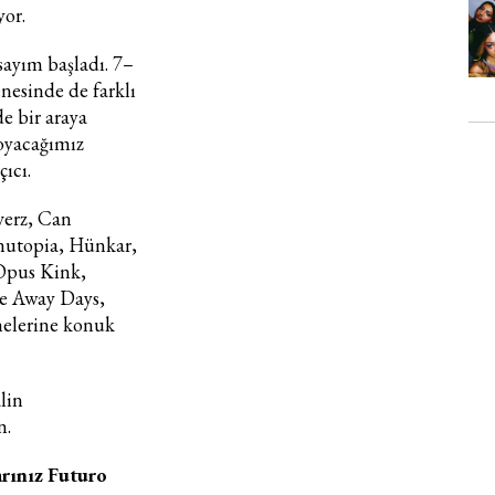
yor.
 sayım başladı. 7–
enesinde de farklı
e bir araya
oyacağımız
çıcı.
verz, Can
nutopia, Hünkar,
 Opus Kink,
he Away Days,
nelerine konuk
alin
n.
arınız Futuro