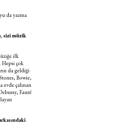
'yu da yazma
, sizi müzik
üziğe ilk
 Hepsi çok
Haftalık E-Bülten
rın da geldiği
Stones, Bowie,
Moda dünyasında neler oluyor? Yeni fikirler, öne çıkan
a evde çalınan
koleksiyonlar, en vogue trendler, ünlülerden güzelllik sırları
ve en popüler partilerden haberdar olmak için haftalık e-
 Debussy, Fauré
bültenimize kaydolun.
mlayan
 arkasındaki