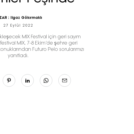
ZAR :
Ilgaz Gökırmaklı
27 Eylül 2022
çekleşecek MIX Festival için geri sayım
festival MIX, 7-8 Ekim’de şehre geri
konuklarından Futuro Pelo sorularımızı
yanıtladı.