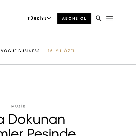
TÜRKIYE
ABONE OL
VOGUE BUSINESS
15. YIL ÖZEL
MÜZİK
a Dokunan
imler Peşinde