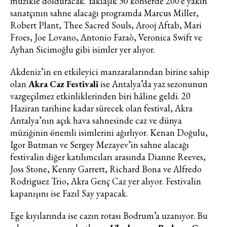
müzikle dolduracak. Yaklaşık 30 konserde 200’e yakın
sanatçının sahne alacağı programda Marcus Miller,
Robert Plant, Thee Sacred Souls, Arooj Aftab, Mari
Froes, Joe Lovano, Antonio Faraò, Veronica Swift ve
Ayhan Sicimoğlu gibi isimler yer alıyor.
Akdeniz’in en etkileyici manzaralarından birine sahip
olan
Akra Caz Festivali
ise Antalya’da yaz sezonunun
vazgeçilmez etkinliklerinden biri hâline geldi. 20
Haziran tarihine kadar sürecek olan festival, Akra
Antalya’nın açık hava sahnesinde caz ve dünya
müziğinin önemli isimlerini ağırlıyor. Kenan Doğulu,
Igor Butman ve Sergey Mezayev’in sahne alacağı
festivalin diğer katılımcıları arasında Dianne Reeves,
Joss Stone, Kenny Garrett, Richard Bona ve Alfredo
Rodriguez Trio, Akra Genç Caz yer alıyor. Festivalin
Haftalık E-Bülten
kapanışını ise Fazıl Say yapacak.
Moda dünyasında neler oluyor? Yeni
Ege kıyılarında ise cazın rotası Bodrum’a uzanıyor. Bu
fikirler, öne çıkan koleksiyonlar, en