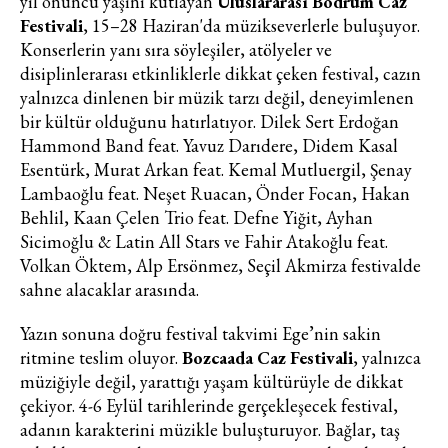
yıl onuncu yaşını kutlayan
Uluslararası Bodrum Caz
vogue trendler, ünlülerden güzelllik
Festivali
, 15–28 Haziran'da müzikseverlerle buluşuyor.
sırları ve en popüler partilerden
Konserlerin yanı sıra söyleşiler, atölyeler ve
haberdar olmak için haftalık e-
disiplinlerarası etkinliklerle dikkat çeken festival, cazın
bültenimize kaydolun.
yalnızca dinlenen bir müzik tarzı değil, deneyimlenen
bir kültür olduğunu hatırlatıyor. Dilek Sert Erdoğan
Hammond Band feat. Yavuz Darıdere, Didem Kasal
Esentürk, Murat Arkan feat. Kemal Mutluergil, Şenay
Lambaoğlu feat. Neşet Ruacan, Önder Focan, Hakan
Behlil, Kaan Çelen Trio feat. Defne Yiğit, Ayhan
Sicimoğlu & Latin All Stars ve Fahir Atakoğlu feat.
Volkan Öktem, Alp Ersönmez, Seçil Akmirza festivalde
Turkuvaz Haberleşme ve Yayıncılık
sahne alacaklar arasında.
A.Ş. tarafından
https://vogue.com.tr/
internet sitesi
Yazın sonuna doğru festival takvimi Ege’nin sakin
üzerinden sunulan ürün ve
ritmine teslim oluyor.
Bozcaada Caz Festivali
, yalnızca
hizmetlere ilişkin reklam, tanıtım,
müziğiyle değil, yarattığı yaşam kültürüyle de dikkat
pazarlama ve kutlama/ temenni
çekiyor. 4-6 Eylül tarihlerinde gerçekleşecek festival,
amaçlı her türlü e-bülten/ ticari
adanın karakterini müzikle buluşturuyor. Bağlar, taş