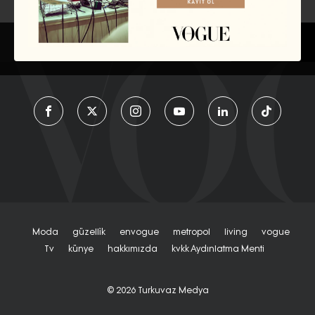
EDİSYON
TÜRKIYE
Moda
Güzelli̇k
Envogue
Metropol
Living
Vogue
Tv
Künye
Hakkımızda
Kvkk Aydınlatma Menti
© 2026
Turkuvaz Medya