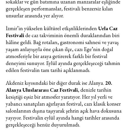
elektronik ileti gönderiminin e-posta
sokaklar ve gün batımına uzanan manzaralar eşliğinde
yoluyla tarafıma yapılmasına onay
gerçekleşen performanslar, festivali benzersiz kılan
ve bu kapsamda/ amaçla ad/
unsurlar arasında yer alıyor.
soyad ve e-posta adresi verilerimin
İzmir’in yükselen kültürel etkşnliklerinden
Urla Caz
işlenmesine açık rıza veriyorum.
Festivali
de caz takviminin önemli duraklarından biri
hâline geldi. Bağ rotaları, gastronomi sahnesi ve yavaş
KAYDET
KAPAT
yaşam anlayışıyla öne çıkan ilçe, cazı Ege’nin doğal
atmosferiyle bir araya getirerek farklı bir festival
deneyimi sunuyor. Eylül ayında gerçekleşeceği tahmin
edilen festivalin tam tarihi açıklanmadı.
Akdeniz kıyısındaki bir diğer durak ise Alanya.
20.
Alanya Uluslararası Caz Festivali
, denizle tarihin
kesiştiği eşsiz bir atmosfer yaratıyor. Her yıl yerli ve
yabancı sanatçıları ağırlayan festival, cazı klasik konser
salonlarının dışına taşıyarak şehrin açık hava dokusuna
yayıyor. Festivalin eylül ayında hangi tarihler arasında
gerçekleşeceği henüz duyurulmadı.