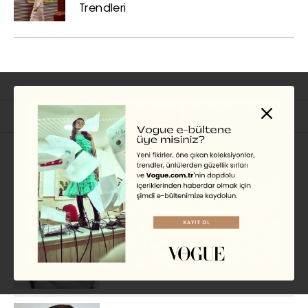
Trendleri
İlgili Başlıklar
GÜNDEM
Hande Erçel, Vogue Film
Aralık-Ocak 2025/26
Sayısında