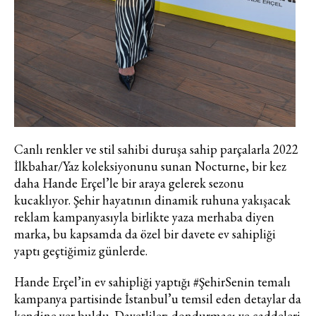
Haftalık E-Bülten
Moda dünyasında neler oluyor? Yeni
fikirler, öne çıkan koleksiyonlar, en
Canlı renkler ve stil sahibi duruşa sahip parçalarla 2022
vogue trendler, ünlülerden güzelllik
İlkbahar/Yaz koleksiyonunu sunan Nocturne, bir kez
sırları ve en popüler partilerden
daha Hande Erçel’le bir araya gelerek sezonu
haberdar olmak için haftalık e-
kucaklıyor. Şehir hayatının dinamik ruhuna yakışacak
bültenimize kaydolun.
reklam kampanyasıyla birlikte yaza merhaba diyen
marka, bu kapsamda da özel bir davete ev sahipliği
yaptı geçtiğimiz günlerde.
Hande Erçel’in ev sahipliği yaptığı #ŞehirSenin temalı
kampanya partisinde İstanbul’u temsil eden detaylar da
kendine yer buldu. Davetliler; dondurmacı ve caddeleri