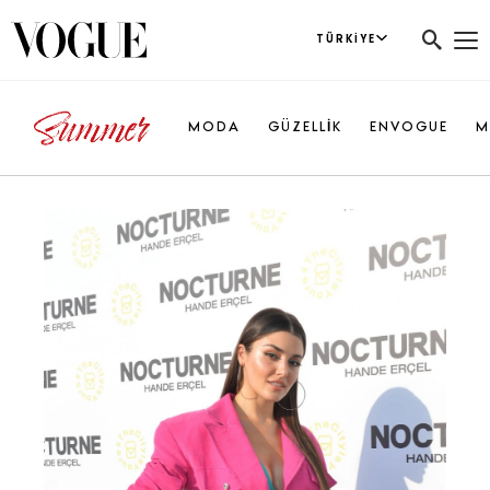
TÜRKIYE
MODA
GÜZELLİK
ENVOGUE
M