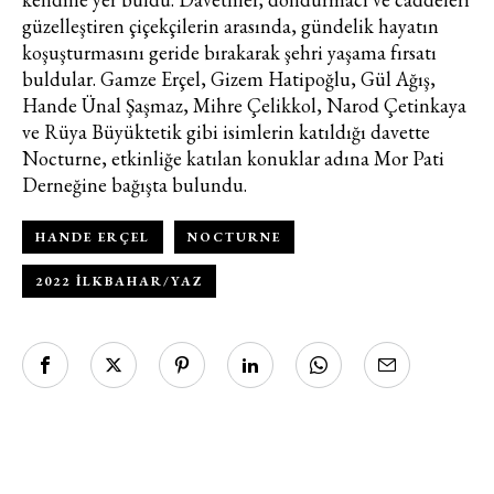
güzelleştiren çiçekçilerin arasında, gündelik hayatın
koşuşturmasını geride bırakarak şehri yaşama fırsatı
Turkuvaz Haberleşme ve Yayıncılık
buldular. Gamze Erçel, Gizem Hatipoğlu, Gül Ağış,
A.Ş. tarafından
Hande Ünal Şaşmaz, Mihre Çelikkol, Narod Çetinkaya
https://vogue.com.tr/
internet sitesi
ve Rüya Büyüktetik gibi isimlerin katıldığı davette
üzerinden sunulan ürün ve
Nocturne, etkinliğe katılan konuklar adına Mor Pati
hizmetlere ilişkin reklam, tanıtım,
Derneğine bağışta bulundu.
pazarlama ve kutlama/ temenni
amaçlı her türlü e-bülten/ ticari
HANDE ERÇEL
NOCTURNE
elektronik ileti gönderiminin e-posta
yoluyla tarafıma yapılmasına onay
2022 İLKBAHAR/YAZ
ve bu kapsamda/ amaçla ad/
soyad ve e-posta adresi verilerimin
işlenmesine açık rıza veriyorum.
KAYDET
KAPAT