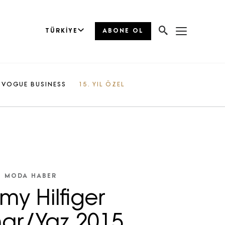
TÜRKIYE
ABONE OL
VOGUE BUSINESS
15. YIL ÖZEL
MODA HABER
y Hilfiger
har/Yaz 2015