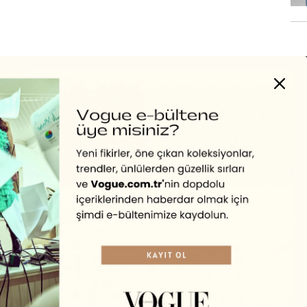
Turkuvaz Haberleşme ve Yayıncılık A.Ş. tarafından
https://vogue.com.tr/
internet sitesi üzerinden sunulan
ürün ve hizmetlere ilişkin reklam, tanıtım, pazarlama ve
kutlama/ temenni amaçlı her türlü e-bülten/ ticari
elektronik ileti gönderiminin e-posta yoluyla tarafıma
yapılmasına onay ve bu kapsamda/ amaçla ad/ soyad
ve e-posta adresi verilerimin işlenmesine açık rıza
veriyorum.
KAYDET
KAPAT