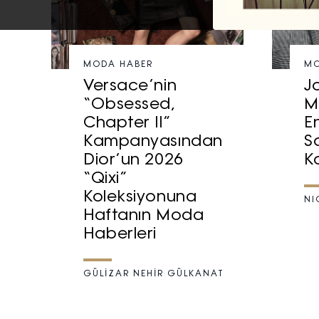
MODA HABER
MO
Versace’nin
J
“Obsessed,
M
Chapter II”
E
Kampanyasından
S
Dior’un 2026
K
“Qixi”
Koleksiyonuna
NI
Haftanın Moda
Haberleri
GÜLİZAR NEHİR GÜLKANAT