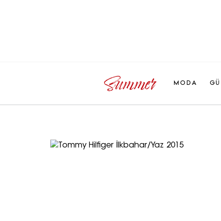
MODA
GÜ