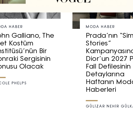
DA HABER
MODA HABER
ohn Galliano, The
Prada’nın “Si
et Kostüm
Stories”
nstitüsü’nün Bir
Kampanyasın
onraki Sergisinin
Dior’un 2027 P
onusu Olacak
Fall Defilesinin
Detaylarına
Haftanın Mod
COLE PHELPS
Haberleri
GÜLİZAR NEHİR GÜL