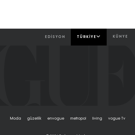
KÜNYE
EDİSYON
TÜRKIYE
Moda
Güzelli̇k
Envogue
Metropol
Living
Vogue Tv