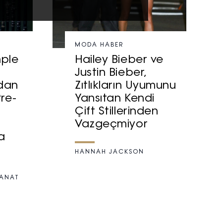
MODA HABER
mple
Hailey Bieber ve
Justin Bieber,
dan
Zıtlıkların Uyumunu
re-
Yansıtan Kendi
Çift Stillerinden
Vazgeçmiyor
a
HANNAH JACKSON
KANAT