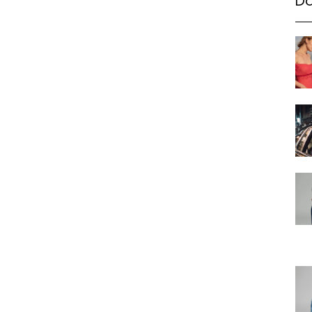
Da
Haftalık E-Bülten
Moda dünyasında neler oluyor? Yeni fikirler, öne çıkan
koleksiyonlar, en vogue trendler, ünlülerden güzelllik sırları
ve en popüler partilerden haberdar olmak için haftalık e-
bültenimize kaydolun.