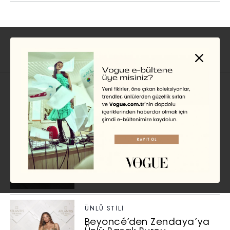
İlgili Başlıklar
GÜNDEM
Müzisyenler Neden Moda
Sektörüne Giriş Yaptı?
ÖYKÜ BADUR
ÜNLÜ STILI
Beyoncé’den Zendaya’ya