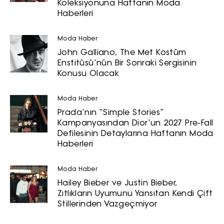
Koleksiyonuna Haftanın Moda
Haberleri
Moda Haber
John Galliano, The Met Kostüm
Turkuvaz Haberleşme ve Yayıncılık
Enstitüsü’nün Bir Sonraki Sergisinin
Konusu Olacak
A.Ş. tarafından
https://vogue.com.tr/
internet sitesi
üzerinden sunulan ürün ve
Moda Haber
hizmetlere ilişkin reklam, tanıtım,
Prada’nın “Simple Stories”
pazarlama ve kutlama/ temenni
Kampanyasından Dior’un 2027 Pre-Fall
Defilesinin Detaylarına Haftanın Moda
amaçlı her türlü e-bülten/ ticari
Haberleri
elektronik ileti gönderiminin e-posta
yoluyla tarafıma yapılmasına onay
ve bu kapsamda/ amaçla ad/
Moda Haber
soyad ve e-posta adresi verilerimin
Hailey Bieber ve Justin Bieber,
Zıtlıkların Uyumunu Yansıtan Kendi Çift
işlenmesine açık rıza veriyorum.
Stillerinden Vazgeçmiyor
KAYDET
KAPAT