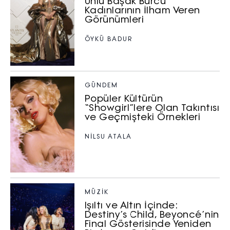
Ünlü Başak Burcu
Kadınlarının İlham Veren
Görünümleri
ÖYKÜ BADUR
GÜNDEM
Popüler Kültürün
“Showgirl”lere Olan Takıntısı
ve Geçmişteki Örnekleri
NILSU ATALA
MÜZİK
Işıltı ve Altın İçinde:
Destiny’s Child, Beyoncé’nin
Final Gösterisinde Yeniden