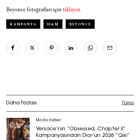
Beyonce fotoğrafları için
tıklayın.
KAMPANYA
H&M
BEYONCE
Haftalık E-Bülten
Moda dünyasında neler oluyor? Yeni
fikirler, öne çıkan koleksiyonlar, en
vogue trendler, ünlülerden güzelllik
sırları ve en popüler partilerden
Daha Fazlası
Tümü
haberdar olmak için haftalık e-
bültenimize kaydolun.
Moda Haber
Versace’nin “Obsessed, Chapter II”
Kampanyasından Dior’un 2026 “Qixi”