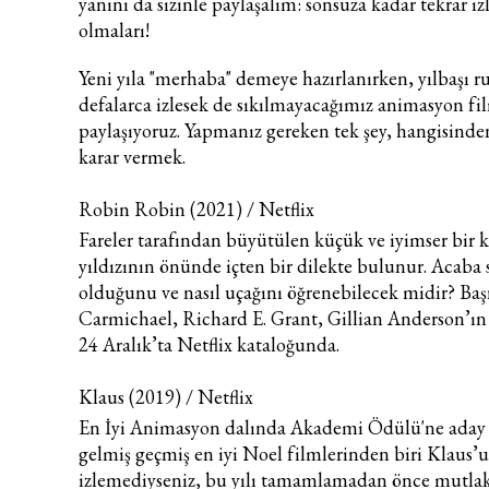
yanını da sizinle paylaşalım: sonsuza kadar tekrar iz
olmaları!
Yeni yıla "merhaba" demeye hazırlanırken, yılbaşı r
defalarca izlesek de sıkılmayacağımız animasyon fi
paylaşıyoruz. Yapmanız gereken tek şey, hangisinde
karar vermek.
Robin Robin (2021) / Netflix
Fareler tarafından büyütülen küçük ve iyimser bir 
yıldızının önünde içten bir dilekte bulunur. Acab
olduğunu ve nasıl uçağını öğrenebilecek midir? Ba
Carmichael, Richard E. Grant, Gillian Anderson’ın y
24 Aralık’ta Netflix kataloğunda.
Klaus (2019) / Netflix
En İyi Animasyon dalında Akademi Ödülü'ne aday g
gelmiş geçmiş en iyi Noel filmlerinden biri Klaus’u
izlemediyseniz, bu yılı tamamlamadan önce mutlaka