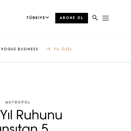
TÜRKIYE
ABONE OL
VOGUE BUSINESS
15. YIL ÖZEL
METROPOL
 Yıl Ruhunu
nsıtan 5