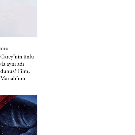
Turkuvaz Haberleşme ve Yayıncılık A.Ş. tarafından
https://vogue.com.tr/
internet sitesi üzerinden sunulan
ürün ve hizmetlere ilişkin reklam, tanıtım, pazarlama ve
kutlama/ temenni amaçlı her türlü e-bülten/ ticari
rime
elektronik ileti gönderiminin e-posta yoluyla tarafıma
h Carey’nin ünlü
yapılmasına onay ve bu kapsamda/ amaçla ad/ soyad
yla aynı adı
ve e-posta adresi verilerimin işlenmesine açık rıza
ydunuz? Film,
veriyorum.
 Mariah’nın
KAYDET
KAPAT