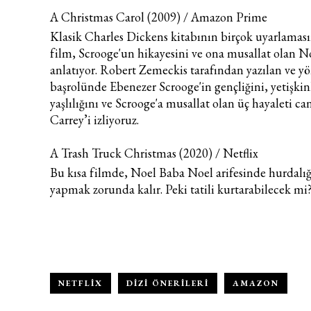
A Christmas Carol (2009) / Amazon Prime
Klasik Charles Dickens kitabının birçok uyarlaması
film, Scrooge'un hikayesini ve ona musallat olan No
anlatıyor. Robert Zemeckis tarafından yazılan ve yö
başrolünde Ebenezer Scrooge'in gençliğini, yetişkinl
yaşlılığını ve Scrooge'a musallat olan üç hayaleti c
Carrey’i izliyoruz.
A Trash Truck Christmas (2020) / Netflix
Bu kısa filmde, Noel Baba Noel arifesinde hurdalığa
yapmak zorunda kalır. Peki tatili kurtarabilecek mi
NETFLIX
DIZI ÖNERILERI
AMAZON