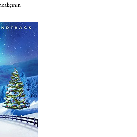
uncakçının
Haftalık E-Bülten
Moda dünyasında neler oluyor? Yeni fikirler, öne çıkan
koleksiyonlar, en vogue trendler, ünlülerden güzelllik sırları
ve en popüler partilerden haberdar olmak için haftalık e-
bültenimize kaydolun.