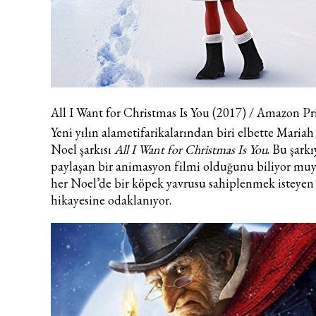
All I Want for Christmas Is You (2017) / Amazon P
Yeni yılın alametifarikalarından biri elbette Maria
Noel şarkısı
All I Want for Christmas Is You
. Bu şarkı
paylaşan bir animasyon filmi olduğunu biliyor mu
her Noel’de bir köpek yavrusu sahiplenmek isteyen
hikayesine odaklanıyor.