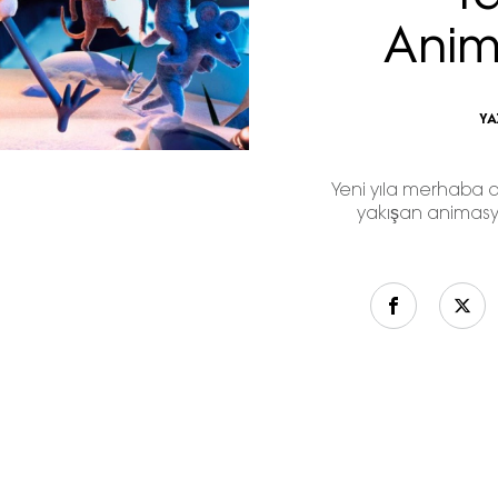
Anim
YA
Yeni yıla merhaba d
yakışan animasyo