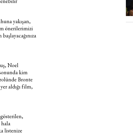
lenebilir
uhuna yakışan,
lm önerilerimizi
n başlayacağınıza
kuş, Noel
a sonunda kim
şrolünde Bronte
er aldığı film,
österilen,
 hala
 listenize