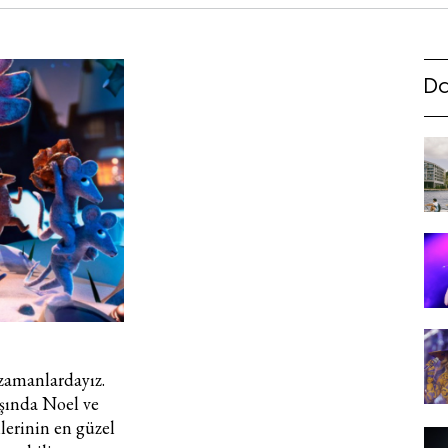
Da
i zamanlardayız.
aşında Noel ve
mlerinin en güzel