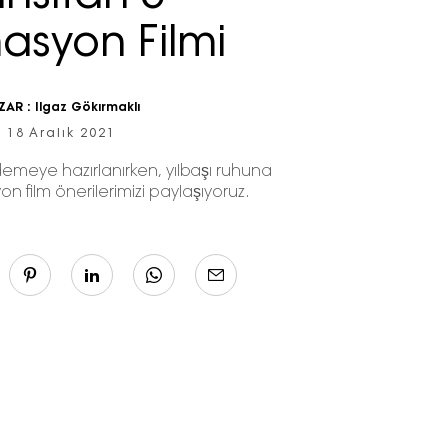
asyon Filmi
ZAR :
Ilgaz Gökırmaklı
18 Aralık 2021
emeye hazırlanırken, yılbaşı ruhuna
n film önerilerimizi paylaşıyoruz.