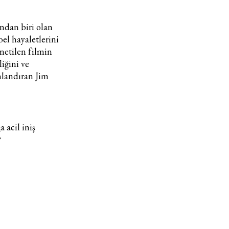
ndan biri olan
el hayaletlerini
netilen filmin
iğini ve
anlandıran Jim
 acil iniş
?