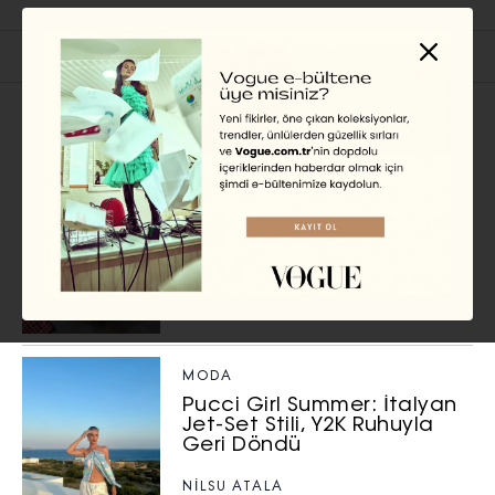
İlgili Başlıklar
YEME-İÇME
İstanbul’un En İyi 15 İtalyan
Restoranı
NILSU ATALA
MODA
Pucci Girl Summer: İtalyan
Jet-Set Stili, Y2K Ruhuyla
Geri Döndü
NILSU ATALA