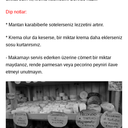
Dip notlar:
* Mantarı karabiberle sotelerseniz lezzetini artırır.
* Krema olur da keserse, bir miktar krema daha eklerseniz
sosu kurtarırsınız.
Haftalık E-Bülten
- Makarnayı servis ederken üzerine cömert bir miktar
maydanoz, rende parmesan veya pecorino peyniri ilave
Moda dünyasında neler oluyor? Yeni
etmeyi unutmayın.
fikirler, öne çıkan koleksiyonlar, en
vogue trendler, ünlülerden güzelllik
sırları ve en popüler partilerden
haberdar olmak için haftalık e-
bültenimize kaydolun.