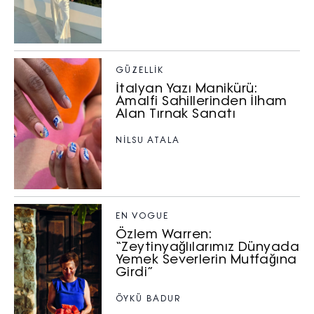
GÜZELLIK
İtalyan Yazı Manikürü:
Amalfi Sahillerinden İlham
Alan Tırnak Sanatı
NILSU ATALA
EN VOGUE
Özlem Warren:
“Zeytinyağlılarımız Dünyada
Yemek Severlerin Mutfağına
Girdi”
ÖYKÜ BADUR