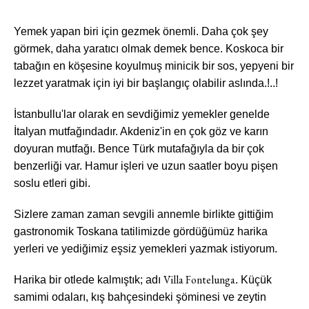
Yemek yapan biri için gezmek önemli. Daha çok şey
görmek, daha yaratıcı olmak demek bence. Koskoca bir
tabağın en köşesine koyulmuş minicik bir sos, yepyeni bir
lezzet yaratmak için iyi bir başlangıç olabilir aslında.!..!
İstanbullu'lar olarak en sevdiğimiz yemekler genelde
İtalyan mutfağındadır. Akdeniz'in en çok göz ve karın
doyuran mutfağı. Bence Türk mutafağıyla da bir çok
benzerliği var. Hamur işleri ve uzun saatler boyu pişen
soslu etleri gibi.
Sizlere zaman zaman sevgili annemle birlikte gittiğim
gastronomik Toskana tatilimizde gördüğümüz harika
yerleri ve yediğimiz eşsiz yemekleri yazmak istiyorum.
Villa Fontelunga
Harika bir otlede kalmıştık; adı
. Küçük
samimi odaları, kış bahçesindeki şöminesi ve zeytin