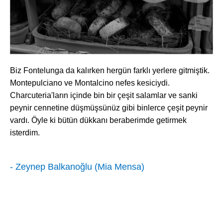
Turkuvaz Haberleşme ve Yayıncılık
A.Ş. tarafından
Biz Fontelunga da kalırken hergün farklı yerlere gitmiştik.
https://vogue.com.tr/
internet sitesi
Montepulciano ve Montalcino nefes kesiciydi.
üzerinden sunulan ürün ve
Charcuteria'ların içinde bin bir çeşit salamlar ve sanki
hizmetlere ilişkin reklam, tanıtım,
peynir cennetine düşmüşsünüz gibi binlerce çeşit peynir
pazarlama ve kutlama/ temenni
vardı. Öyle ki bütün dükkanı beraberimde getirmek
amaçlı her türlü e-bülten/ ticari
isterdim.
elektronik ileti gönderiminin e-posta
yoluyla tarafıma yapılmasına onay
ve bu kapsamda/ amaçla ad/
- Zeynep Balkanoğlu
(Mia Mensa)
soyad ve e-posta adresi verilerimin
işlenmesine açık rıza veriyorum.
KAYDET
KAPAT