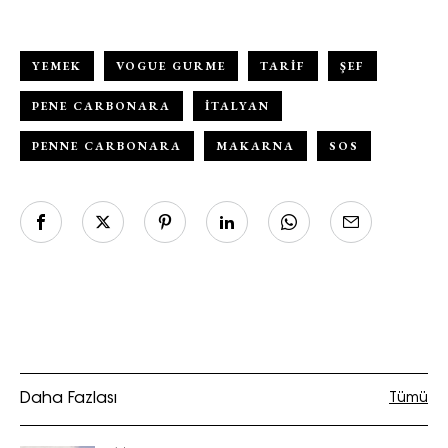
YEMEK
VOGUE GURME
TARIF
ŞEF
PENE CARBONARA
ITALYAN
PENNE CARBONARA
MAKARNA
SOS
Daha Fazlası
Tümü