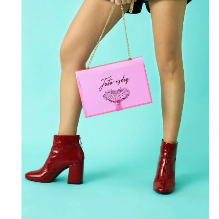
Moda dünyasında neler oluyor? Yeni
fikirler, öne çıkan koleksiyonlar, en
vogue trendler, ünlülerden güzelllik
sırları ve en popüler partilerden
haberdar olmak için haftalık e-
bültenimize kaydolun.
Turkuvaz Haberleşme ve Yayıncılık
A.Ş. tarafından
https://vogue.com.tr/
internet sitesi
üzerinden sunulan ürün ve