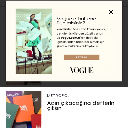
İlgili Başlıklar
KİTAP
Vogue Kitap Kulübü Aralık'23
DUYGU ÖZDEMIR
METROPOL
Adın çıkacağına defterin
çıksın