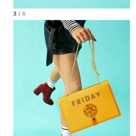
hizmetlere ilişkin reklam, tanıtım,
pazarlama ve kutlama/ temenni
3
/ 6
amaçlı her türlü e-bülten/ ticari
elektronik ileti gönderiminin e-posta
yoluyla tarafıma yapılmasına onay
ve bu kapsamda/ amaçla ad/
soyad ve e-posta adresi verilerimin
işlenmesine açık rıza veriyorum.
KAYDET
KAPAT