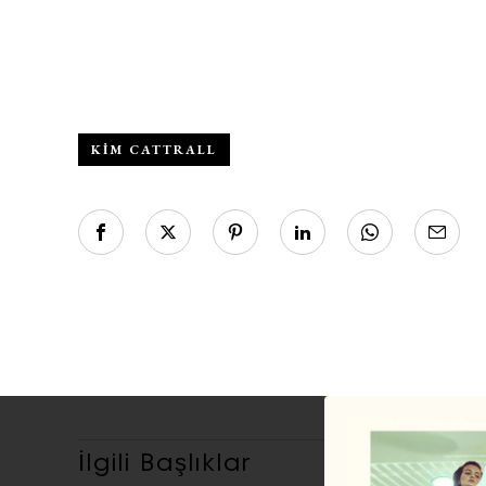
KIM CATTRALL
İlgili Başlıklar