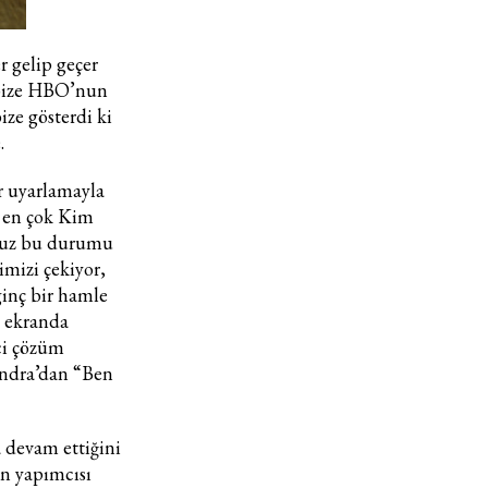
r gelip geçer
 bize HBO’nun
bize gösterdi ki
.
r uyarlamayla
k en çok Kim
Haftalık E-Bülten
umuz bu durumu
imizi çekiyor,
Moda dünyasında neler oluyor? Yeni fikirler, öne çıkan
inç bir hamle
koleksiyonlar, en vogue trendler, ünlülerden güzelllik sırları
ı ekranda
ve en popüler partilerden haberdar olmak için haftalık e-
ci çözüm
bültenimize kaydolun.
ondra’dan “Ben
 devam ettiğini
in yapımcısı