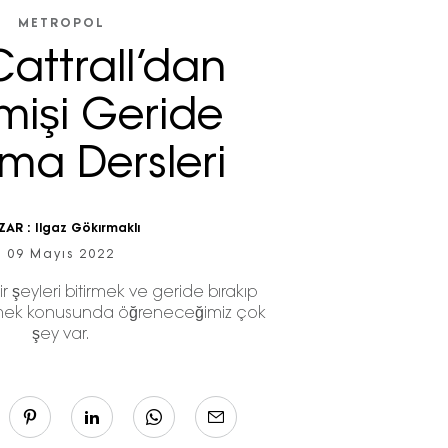
METROPOL
attrall’dan
işi Geride
ma Dersleri
ZAR :
Ilgaz Gökırmaklı
09 Mayıs 2022
ir şeyleri bitirmek ve geride bırakıp
ek konusunda öğreneceğimiz çok
şey var.