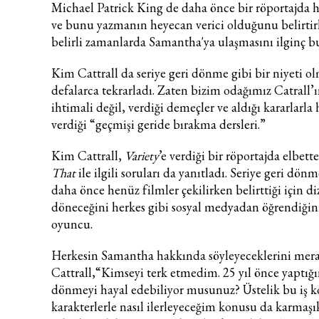
Michael Patrick King de
daha önce bir röportajda 
ve bunu yazmanın heyecan verici olduğunu belirtir
belirli zamanlarda Samantha'ya ulaşmasını ilginç
Kim Cattrall da seriye geri dönme gibi bir niyeti o
defalarca tekrarladı. Zaten bizim odağımız Catrall
ihtimali değil, verdiği demeçler ve aldığı kararlarla
verdiği “geçmişi geride bırakma dersleri.”
Kim Cattrall,
Variety
’e verdiği bir röportajda elbett
That
ile ilgili soruları da yanıtladı. Seriye geri dön
daha önce henüz filmler çekilirken belirttiği için di
döneceğini herkes gibi sosyal medyadan öğrendiğin
oyuncu.
Herkesin Samantha hakkında söyleyeceklerini merak
Cattrall,“Kimseyi terk etmedim. 25 yıl önce yaptığın
dönmeyi hayal edebiliyor musunuz? Üstelik bu iş k
karakterlerle nasıl ilerleyeceğim konusu da karmaşık