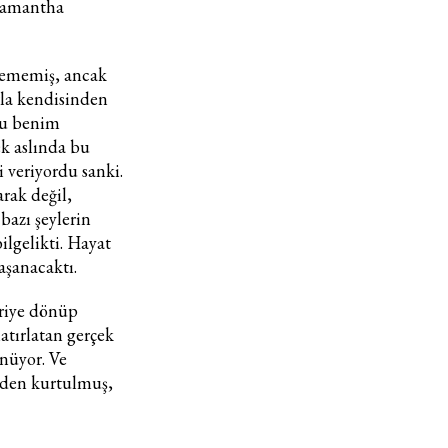
 Samantha
lememiş, ancak
rla kendisinden
Bu benim
ek aslında bu
veriyordu sanki.
arak değil,
bazı şeylerin
ilgelikti. Hayat
aşanacaktı.
eriye dönüp
atırlatan gerçek
ünüyor. Ve
inden kurtulmuş,