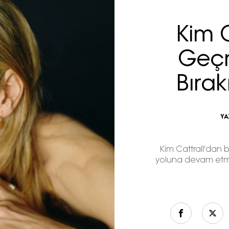
Kim C
Geçm
Bırak
YA
Kim Cattrall'dan b
yoluna devam etm