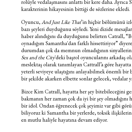
rolüyle vedalaşmasını anlattı bir kere daha. Ayrıca
karakterinin hikayesinin bittiği de sözlerine ekledi.
Oyuncu,
And Just Like That
’in hiçbir bölümünü iz
bazı şeyleri duyduğunu söyledi. Yeni dizide mesajla
haber alındığını da duyduğunu belirten Catrall, “
oynadığım Samantha'dan farklı hissettiriyor” diyer
durumdan çok da memnun olmadığının sinyallerini 
Sex and the City
'deki başrol oyuncularını arkadaş ol
meslektaş olarak tanımlayan Cattrall’a göre hayatta 
yeterli seviyeye ulaştığını anlayabilmek önemli bir b
bir şekilde akarken elbette sonlar gelecek, vedalar y
Bizce Kim Catrall, hayatta her şey bitebileceğini g
bakmanın her zaman çok da iyi bir şey olmadığını h
bir idol. Ondan öğrenecek çok şeyimiz var gibi gör
biliyoruz ki Samantha bir yerlerde, toksik ilişkiler
en mutlu haliyle hayatına devam ediyor.