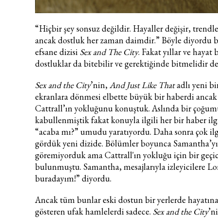
“Hiçbir şey sonsuz değildir. Hayaller değişir, trendle
ancak dostluk her zaman daimdir.” Böyle diyordu
efsane dizisi
Sex and The City
. Fakat yıllar ve hayat 
dostluklar da bitebilir ve gerektiğinde bitmelidir de
Sex and the City
’nin,
And Just Like That
adlı yeni bi
ekranlara dönmesi elbette büyük bir haberdi anca
Cattrall’ın yokluğunu konuştuk. Aslında bir çoğ
kabullenmiştik fakat konuyla ilgili her bir haber ilg
“acaba mı?” umudu yaratıyordu. Daha sonra çok ilg
gördük yeni dizide. Bölümler boyunca Samantha’y
göremiyorduk ama Cattrall'ın yokluğu için bir geçi
bulunmuştu. Samantha, mesajlarıyla izleyicilere L
buradayım!” diyordu.
Ancak tüm bunlar eski dostun bir yerlerde hayatına
gösteren ufak hamlelerdi sadece.
Sex and the City
’n