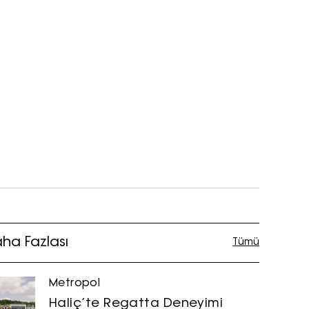
ha Fazlası
Tümü
Metropol
Haliç’te Regatta Deneyimi