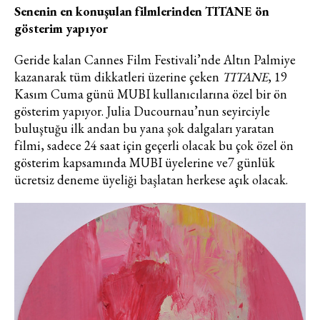
Senenin en konuşulan filmlerinden TITANE ön
gösterim yapıyor
Geride kalan Cannes Film Festivali’nde Altın Palmiye
kazanarak tüm dikkatleri üzerine çeken
TITANE
, 19
Kasım Cuma günü MUBI kullanıcılarına özel bir ön
gösterim yapıyor. Julia Ducournau’nun seyirciyle
buluştuğu ilk andan bu yana şok dalgaları yaratan
filmi, sadece 24 saat için geçerli olacak bu çok özel ön
gösterim kapsamında MUBI üyelerine ve7 günlük
ücretsiz deneme üyeliği başlatan herkese açık olacak.
Haftalık E-Bülten
Moda dünyasında neler oluyor? Yeni