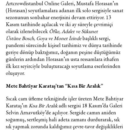
amaçlı her türlü e-bülten/ ticari
Artcrowdistanbul Online Galeri, Mustafa Horasan’ın
elektronik ileti gönderiminin e-posta
(Horasan) soyutlamalara adanan ilk solo sergisiyle sanat
yoluyla tarafıma yapılmasına onay
sezonunun sonbahar enerjisini devam ettiriyor. 13
ve bu kapsamda/ amaçla ad/
Kasım tarihinde açılacak ve iki ay süreyle çevrimiçi
soyad ve e-posta adresi verilerimin
olarak izlenebilecek
Öfke, Adalet ve Sükunet
işlenmesine açık rıza veriyorum.
Üstüne
Bosch, Goya ve Monet İzinde
başlıklı sergi,
pandemi sürecinde kişisel tarihimiz ve dünya tarihinde
KAYDET
KAPAT
geriye dönüp baktığımız, doğanın peşine düştüğümüz
günlerin ardından Horasan’ın usta ressamlara ithafen
ilk kez seyirciyle buluşturacağı soyutlama eserlerinden
oluşuyor.
Mete Bahtiyar Karataş’tan “Kısa Bir Aralık”
Sıcak cam üfleme tekniğinde işler üreten Mete Bahtiyar
Karataş’ın
Kısa Bir Aralık
adlı sergisi 18 Kasım’da Galeri
Selvin Arnavutköy’de açılıyor. Sergide camın aniden
soğumuş, sertleşmiş hali adeta zamanı durdurarak, sık
sık yapmak zorunda kaldığımız çevre-tavır değişiklikleri