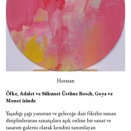
fikirler, öne çıkan koleksiyonlar, en
vogue trendler, ünlülerden güzelllik
sırları ve en popüler partilerden
haberdar olmak için haftalık e-
bültenimize kaydolun.
Horasan
Turkuvaz Haberleşme ve Yayıncılık
Öfke, Adalet ve Sükunet Üstüne Bosch, Goya ve
A.Ş. tarafından
Monet izinde
https://vogue.com.tr/
internet sitesi
üzerinden sunulan ürün ve
Yaşadığı çağı yansıtan ve geleceğe dair fikirler sunan
hizmetlere ilişkin reklam, tanıtım,
disiplinlerarası sanatçılara açık online bir sanat ve
pazarlama ve kutlama/ temenni
tasarım galerisi olarak kendini tanımlayan