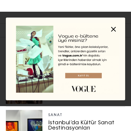
İlgili Başlıklar
MÜZİK
2026’nın İlk Aylarında
Kaçırılmaması Gereken
Festival ve Konserler
ÖYKÜ BADUR
SANAT
İstanbul’da Kültür Sanat
Destinasyonları