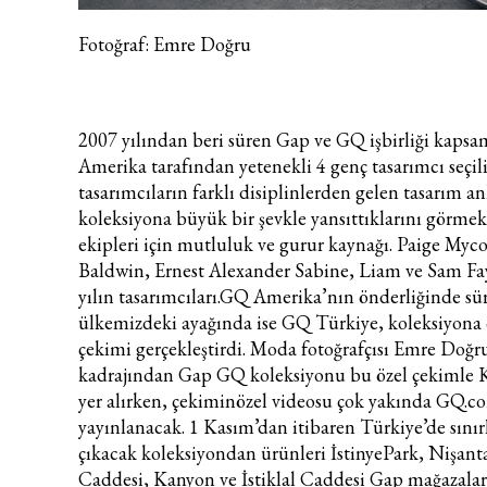
Fotoğraf: Emre Doğru
2007 yılından beri süren Gap ve GQ işbirliği kaps
Amerika tarafından yetenekli 4 genç tasarımcı seçil
tasarımcıların farklı disiplinlerden gelen tasarım an
koleksiyona büyük bir şevkle yansıttıklarını görm
ekipleri için mutluluk ve gurur kaynağı. Paige Myc
Baldwin, Ernest Alexander Sabine, Liam ve Sam Fa
yılın tasarımcıları.
GQ Amerika’nın önderliğinde sür
ülkemizdeki ayağında ise GQ Türkiye, koleksiyona 
çekimi gerçekleştirdi. Moda fotoğrafçısı Emre Doğ
kadrajından Gap GQ koleksiyonu bu özel çekimle K
yer alırken, çekimin
özel videosu çok yakında GQ.co
yayınlanacak. 1 Kasım’dan itibaren Türkiye’de sınırl
çıkacak koleksiyondan ürünleri İstinyePark, Nişant
Caddesi, Kanyon ve İstiklal Caddesi Gap mağazala