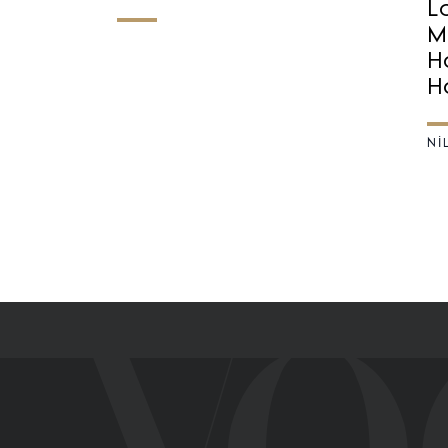
L
M
H
H
NI