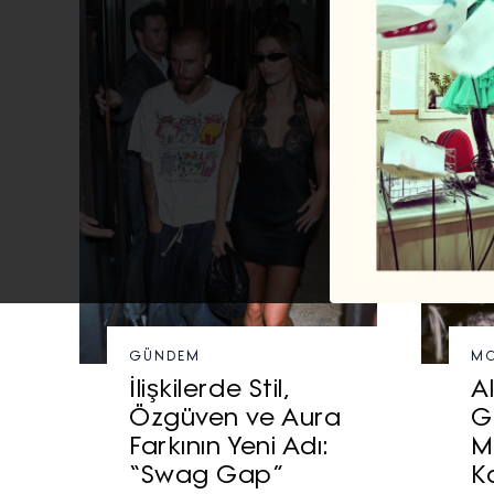
GÜNDEM
MO
İlişkilerde Stil,
A
Özgüven ve Aura
G
Farkının Yeni Adı:
M
“Swag Gap”
K