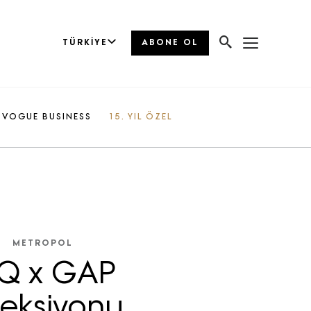
TÜRKIYE
ABONE OL
VOGUE BUSINESS
15. YIL ÖZEL
METROPOL
Q x GAP
leksiyonu