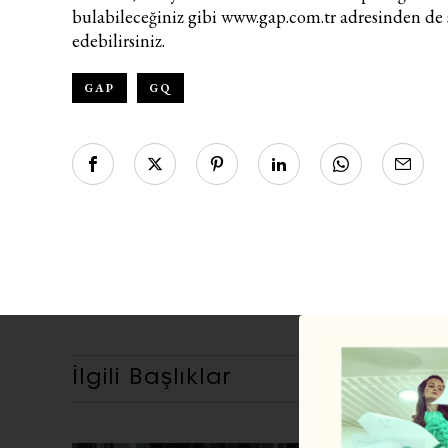
bulabileceğiniz gibi
www.gap.com.tr
adresinden de 
edebilirsiniz.
GAP
GQ
İlgili Başlıklar