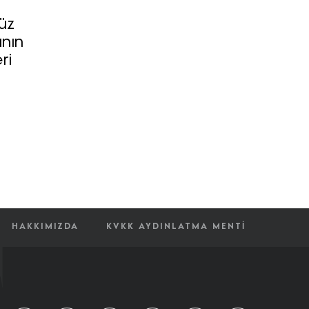
Yüz
nın
ri
HAKKIMIZDA
KVKK AYDINLATMA MENTI