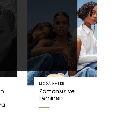
MODA HABER
in
Zamansız ve
Feminen
ya
n