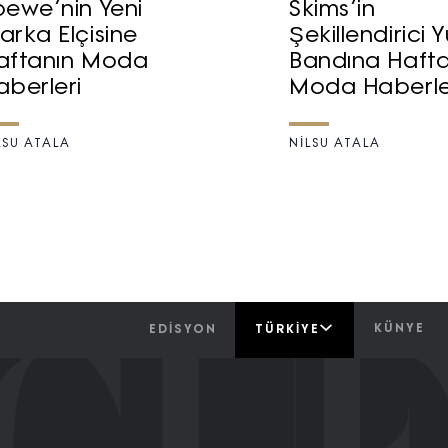
oewe’nin Yeni
Skims’in
arka Elçisine
Şekillendirici 
aftanın Moda
Bandına Hafta
aberleri
Moda Haberle
LSU ATALA
NILSU ATALA
KÜNYE
EDİSYON
TÜRKIYE