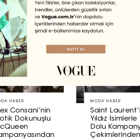
DA HABER
MODA HABER
lex Consani’nin
Saint Laurent’
otik Dokunuşlu
Yıldız İsimlerle
cQueen
Dolu Kampan
ampanyasından
Çekimlerinde