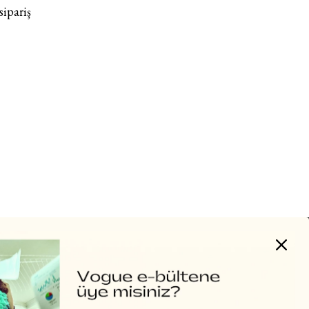
https://vogue.com.tr/
internet sitesi üzerinden sunulan
sipariş
ürün ve hizmetlere ilişkin reklam, tanıtım, pazarlama ve
kutlama/ temenni amaçlı her türlü e-bülten/ ticari
elektronik ileti gönderiminin e-posta yoluyla tarafıma
yapılmasına onay ve bu kapsamda/ amaçla ad/ soyad
ve e-posta adresi verilerimin işlenmesine açık rıza
veriyorum.
KAYDET
KAPAT