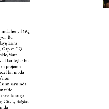
Haftalık E-Bülten
amında her yıl GQ
iyor. Bu
Moda dünyasında neler oluyor? Yeni fikirler, öne çıkan
layışlarını
koleksiyonlar, en vogue trendler, ünlülerden güzelllik sırları
ek, Gap ve GQ
ve en popüler partilerden haberdar olmak için haftalık e-
oskie,Matt
bültenimize kaydolun.
yed kardeşler bu
en projenin
özel bir moda
ru’nun
asım sayısında
m.tr’de
ı sayıda satışa
aşı
City’s, Bağdat
Turkuvaz Haberleşme ve Yayıncılık A.Ş. tarafından
rında