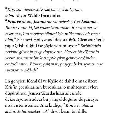
“
Kris, son derece sofistike bir zevk anlayışına
sahip”
diyor
Waldo Fernandez
.
“
Prouve
divan,
Jeanneret
sandalyeler,
Les Lalanne
...
Bunlar onun kişisel koleksiyonundan. Bu ev, sanat ve
tasarım aşkını sergileyebilmesi için mükemmel bir fırsat
oldu.
” Efsanevi Hollywood dekoratörü,
Clements’
lerle
yaptığı işbirliğini ise şöyle yorumluyor: “
Birbirimizin
zevkine güvenip saygı duyuyoruz. Herkes bir diğerinin
yersiz, uyumsuz bir konseptle çıkıp gelmeyeceğinden
emindi zaten. Birlikte çalışmak, projeye bakış açımızı taze
tutmamızı sağladı.
”
En gençleri
Kendall
ve
Kylie
de dahil olmak üzere
Kris’in çocuklarının kurdukları o muhteşem evleri
düşününce,
Jenner/Kardashian
ailesinde
dekorasyonun adeta bir yarış olduğunu düşünüyor
insan ister istemez. Ana kraliçe, “
Konu ev olunca
aramızda hiç rekabet yok
” diyor kesin bir dille.