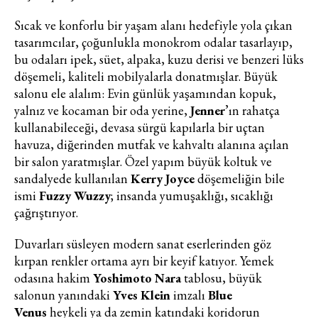
Sıcak ve konforlu bir yaşam alanı hedefiyle yola çıkan
tasarımcılar, çoğunlukla monokrom odalar tasarlayıp,
bu odaları ipek, süet, alpaka, kuzu derisi ve benzeri lüks
döşemeli, kaliteli mobilyalarla donatmışlar. Büyük
salonu ele alalım: Evin günlük yaşamından kopuk,
yalnız ve kocaman bir oda yerine,
Jenner
’ın rahatça
kullanabileceği, devasa sürgü kapılarla bir uçtan
havuza, diğerinden mutfak ve kahvaltı alanına açılan
bir salon yaratmışlar. Özel yapım büyük koltuk ve
sandalyede kullanılan
Kerry Joyce
döşemeliğin bile
ismi
Fuzzy Wuzzy
; insanda yumuşaklığı, sıcaklığı
çağrıştırıyor.
Duvarları süsleyen modern sanat eserlerinden göz
kırpan renkler ortama ayrı bir keyif katıyor. Yemek
odasına hakim
Yoshimoto Nara
tablosu, büyük
salonun yanındaki
Yves Klein
imzalı
Blue
Venus
heykeli ya da zemin katındaki koridorun