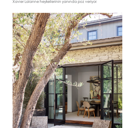
Xavier Lalanne heykellerinin yanında poz veriyor.
Turkuvaz Haberleşme ve Yayıncılık
A.Ş. tarafından
https://vogue.com.tr/
internet sitesi
üzerinden sunulan ürün ve
hizmetlere ilişkin reklam, tanıtım,
pazarlama ve kutlama/ temenni
amaçlı her türlü e-bülten/ ticari
elektronik ileti gönderiminin e-posta
yoluyla tarafıma yapılmasına onay
ve bu kapsamda/ amaçla ad/
soyad ve e-posta adresi verilerimin
işlenmesine açık rıza veriyorum.
KAYDET
KAPAT