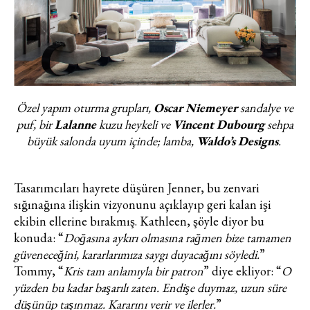
Özel yapım oturma grupları,
Oscar Niemeyer
sandalye ve
puf, bir
Lalanne
kuzu heykeli ve
Vincent Dubourg
sehpa
büyük salonda uyum içinde; lamba,
Waldo’s Designs
.
Tasarımcıları hayrete düşüren Jenner, bu zenvari
sığınağına ilişkin vizyonunu açıklayıp geri kalan işi
ekibin ellerine bırakmış. Kathleen, şöyle diyor bu
konuda: “
Doğasına aykırı olmasına rağmen bize tamamen
güveneceğini, kararlarımıza saygı duyacağını söyledi.
”
Tommy, “
Kris tam anlamıyla bir patron
” diye ekliyor: “
O
yüzden bu kadar başarılı zaten. Endişe duymaz, uzun süre
düşünüp taşınmaz. Kararını verir ve ilerler.
”