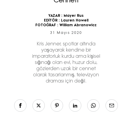
Cenneti
YAZAR :
Mayer Rus
EDİTÖR :
Lauren Howell
FOTOĞRAF :
William Abranowicz
31 Mayıs 2020
Kris Jenner, spotlar altında
yaşayarak kendine bir
imparatorluk kurdu ama kişisel
sığınağı olan evi, huzur dolu,
gözlerden uzak bir cennet
olarak tasarlanmış, televizyon
draması için değil.