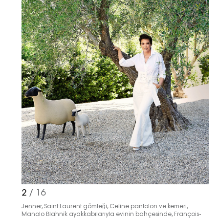
Haftalık E-Bülten
Moda dünyasında neler oluyor? Yeni
fikirler, öne çıkan koleksiyonlar, en
vogue trendler, ünlülerden güzelllik
sırları ve en popüler partilerden
haberdar olmak için haftalık e-
bültenimize kaydolun.
2
/ 16
Jenner, Saint Laurent gömleği, Celine pantolon ve kemeri,
Manolo Blahnik ayakkabılarıyla evinin bahçesinde, François-