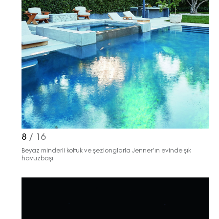
8
/ 16
Beyaz minderli koltuk ve şezlonglarla Jenner’ın evinde şık
havuzbaşı.