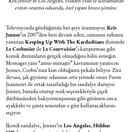
Kris Jenner’ın Los Angeles, Hidden Hills’te konumlanan
evinin oturma odasında, özel yapım bronz şömine.
Televizyonda gördüğünüz her şeye inanmayın.
Kris
Jenner
’ın 2007’den beri devam eden, zamanın ruhunu
yansıtan
Keeping Up With The Kardashians
dizisinde
Le Corbusier
ile
Le Courvoisier
’ı karıştırması gibi
komik durumların gerçek olmadığını bilin örneğin.
Momager yani “anne-menajer” kavramının yaratıcısı
Jenner, Corbu’nun kim olduğunu pekala biliyor. Zira
devasa, şık giyinme odasının orta yerinde onun Pierre
Jeanneret ile ortak tasarladığı bir sandalye duruyor.
Jenner, burada oturup renk seçenekleriyle çiçek
dürbününden bakıyormuşsunuz gibi görünen onca
ayakkabı ve çanta arasından o gün kullanacaklarını
seçiyor.
İkonik sandalye, Jenner’ın
Los Angeles, Hidden