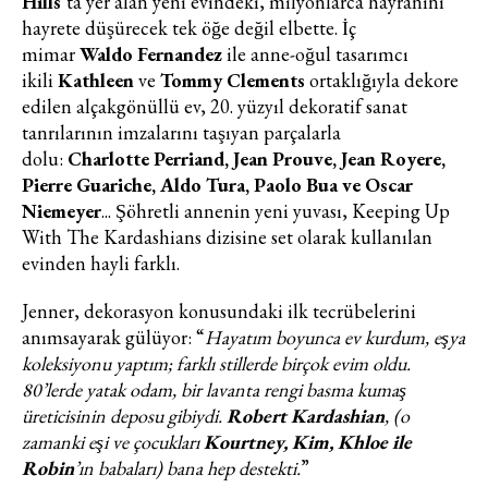
Hills
’ta yer alan yeni evindeki, milyonlarca hayranını
hayrete düşürecek tek öğe değil elbette. İç
mimar
Waldo Fernandez
ile anne-oğul tasarımcı
ikili
Kathleen
ve
Tommy Clements
ortaklığıyla dekore
edilen alçakgönüllü ev, 20. yüzyıl dekoratif sanat
tanrılarının imzalarını taşıyan parçalarla
dolu:
Charlotte Perriand, Jean Prouve, Jean Royere,
Pierre Guariche, Aldo Tura, Paolo Bua ve Oscar
Niemeyer
... Şöhretli annenin yeni yuvası, Keeping Up
With The Kardashians dizisine set olarak kullanılan
evinden hayli farklı.
Jenner, dekorasyon konusundaki ilk tecrübelerini
anımsayarak gülüyor: “
Hayatım boyunca ev kurdum, eşya
koleksiyonu yaptım; farklı stillerde birçok evim oldu.
80’lerde yatak odam, bir lavanta rengi basma kumaş
üreticisinin deposu gibiydi.
Robert Kardashian
, (o
zamanki eşi ve çocukları
Kourtney, Kim, Khloe ile
Robin
’ın babaları) bana hep destekti.
”