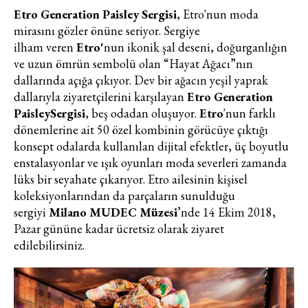
Etro Generation Paisley
Sergisi
, Etro'nun moda
mirasını gözler önüne seriyor. Sergiye
ilham veren
Etro'
nun ikonik şal deseni, doğurganlığın
ve uzun ömrün sembolü olan “Hayat Ağacı”nın
dallarında açığa çıkıyor. Dev bir ağacın yeşil yaprak
dallarıyla ziyaretçilerini karşılayan
Etro Generation
Paisley
Sergisi
, beş odadan oluşuyor.
Etro
'nun farklı
dönemlerine ait 50 özel kombinin görücüye çıktığı
konsept odalarda kullanılan dijital efektler, üç boyutlu
enstalasyonlar ve ışık oyunları moda severleri zamanda
lüks bir seyahate çıkarıyor. Etro ailesinin kişisel
koleksiyonlarından da parçaların sunulduğu
sergiyi
Milano MUDEC Müzesi
’nde 14 Ekim 2018,
Pazar gününe kadar ücretsiz olarak ziyaret
edilebilirsiniz.