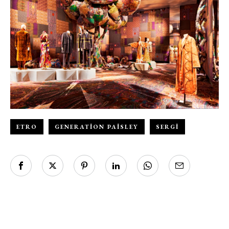
Haftalık E-Bülten
Moda dünyasında neler oluyor? Yeni
fikirler, öne çıkan koleksiyonlar, en
vogue trendler, ünlülerden güzelllik
sırları ve en popüler partilerden
haberdar olmak için haftalık e-
bültenimize kaydolun.
ETRO
GENERATION PAISLEY
SERGI
Turkuvaz Haberleşme ve Yayıncılık
A.Ş. tarafından
https://vogue.com.tr/
internet sitesi
üzerinden sunulan ürün ve