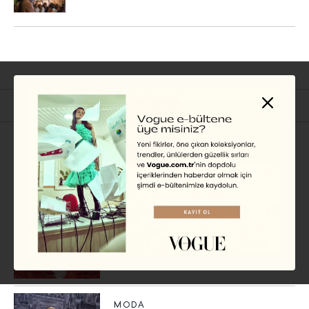
İlgili Başlıklar
SANAT
Semiha Berksoy’un “Tüm
Renklerin Aryası” Sergisi
İstanbul Modern’de
MELIDA TÜZÜNOĞLU
MODA