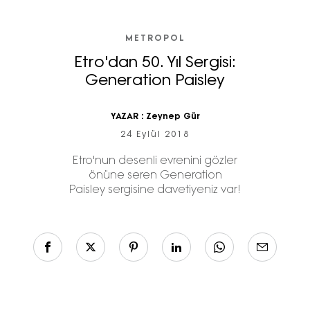
METROPOL
Etro'dan 50. Yıl Sergisi:
Generation Paisley
YAZAR :
Zeynep Gür
24 Eylül 2018
Etro'nun desenli evrenini gözler
önüne seren Generation
Paisley sergisine davetiyeniz var!