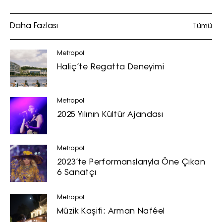
hizmetlere ilişkin reklam, tanıtım,
pazarlama ve kutlama/ temenni
Daha Fazlası
Tümü
amaçlı her türlü e-bülten/ ticari
elektronik ileti gönderiminin e-posta
Metropol
yoluyla tarafıma yapılmasına onay
Haliç’te Regatta Deneyimi
ve bu kapsamda/ amaçla ad/
soyad ve e-posta adresi verilerimin
işlenmesine açık rıza veriyorum.
Metropol
2025 Yılının Kültür Ajandası
KAYDET
KAPAT
Metropol
2023’te Performanslarıyla Öne Çıkan
6 Sanatçı
Metropol
Müzik Kaşifi: Arman Naféel