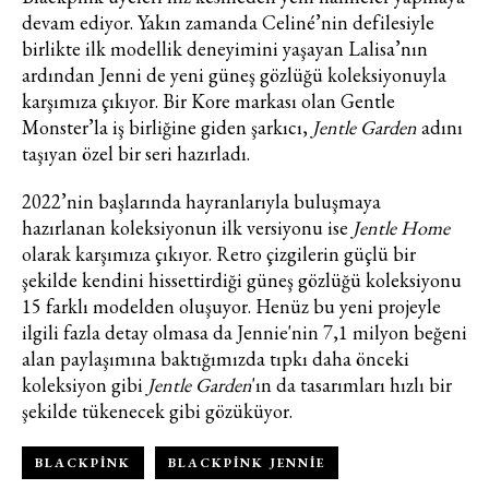
devam ediyor. Yakın zamanda Celiné’nin defilesiyle
birlikte ilk modellik deneyimini yaşayan Lalisa’nın
ardından Jenni de yeni güneş gözlüğü koleksiyonuyla
karşımıza çıkıyor. Bir Kore markası olan Gentle
Monster’la iş birliğine giden şarkıcı,
Jentle Garden
adını
taşıyan özel bir seri hazırladı.
Haftalık E-Bülten
2022’nin başlarında hayranlarıyla buluşmaya
Moda dünyasında neler oluyor? Yeni
hazırlanan koleksiyonun ilk versiyonu ise
Jentle Home
fikirler, öne çıkan koleksiyonlar, en
olarak karşımıza çıkıyor. Retro çizgilerin güçlü bir
vogue trendler, ünlülerden güzelllik
sırları ve en popüler partilerden
şekilde kendini hissettirdiği güneş gözlüğü koleksiyonu
haberdar olmak için haftalık e-
15 farklı modelden oluşuyor. Henüz bu yeni projeyle
bültenimize kaydolun.
ilgili fazla detay olmasa da Jennie'nin 7,1 milyon beğeni
alan paylaşımına baktığımızda tıpkı daha önceki
koleksiyon gibi
Jentle Garden
'ın da tasarımları hızlı bir
şekilde tükenecek gibi gözüküyor.
BLACKPINK
BLACKPINK JENNIE