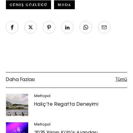
GÜNEŞ GÖZLÜĞÜ
MODA
Turkuvaz Haberleşme ve Yayıncılık
A.Ş. tarafından
https://vogue.com.tr/
internet sitesi
üzerinden sunulan ürün ve
hizmetlere ilişkin reklam, tanıtım,
pazarlama ve kutlama/ temenni
amaçlı her türlü e-bülten/ ticari
elektronik ileti gönderiminin e-posta
yoluyla tarafıma yapılmasına onay
ve bu kapsamda/ amaçla ad/
Daha Fazlası
Tümü
soyad ve e-posta adresi verilerimin
işlenmesine açık rıza veriyorum.
Metropol
Haliç’te Regatta Deneyimi
KAYDET
KAPAT
Metropol
2025 Yılının Kültür Ajandası