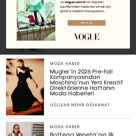
MODA HABER
Hailey Bieber’ın Gap
İşbirliğinden Celine’in Yeni
Sonbahar Kampanyasına,
Haftanın Moda Haberleri
GÜLİZAR NEHİR GÜLKANAT
MODA HABER
Mugler’in 2026 Pre-Fall
Kampanyasından
Moschino’nun Yeni Kreatif
Direktörlerine Haftanın
Moda Haberleri
GÜLİZAR NEHİR GÜLKANAT
MODA HABER
Bottega Veneta’nın İlk