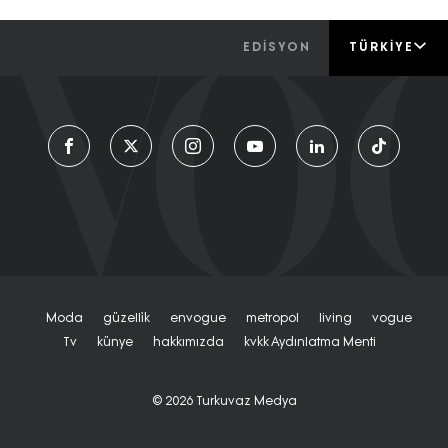
EDİSYON
TÜRKIYE
Moda
Güzelli̇k
Envogue
Metropol
Living
Vogue
Tv
Künye
Hakkımızda
Kvkk Aydınlatma Menti
© 2026
Turkuvaz Medya