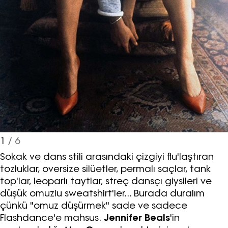
1
/ 6
Sokak ve dans stili arasındaki çizgiyi flu'laştıran
tozluklar, oversize silüetler, permalı saçlar, tank
top'lar, leoparlı taytlar, streç dansçı giysileri ve
düşük omuzlu sweatshirt'ler... Burada duralım
çünkü "omuz düşürmek" sade ve sadece
Flashdance'e mahsus.
Jennifer Beals
'in