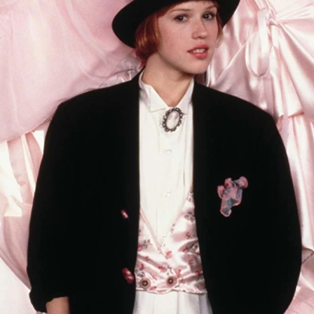
vogue trendler, ünlülerden güzelllik
sırları ve en popüler partilerden
haberdar olmak için haftalık e-
bültenimize kaydolun.
Turkuvaz Haberleşme ve Yayıncılık
A.Ş. tarafından
https://vogue.com.tr/
internet sitesi
üzerinden sunulan ürün ve
hizmetlere ilişkin reklam, tanıtım,
pazarlama ve kutlama/ temenni
amaçlı her türlü e-bülten/ ticari