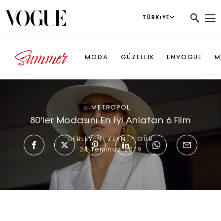
TÜRKIYE
MODA
GÜZELLİK
ENVOGUE
M
METROPOL
80'ler Modasını En İyi Anlatan 6 Film
DERLEYEN:
ZEYNEP GÜR
24 Temmuz 2019