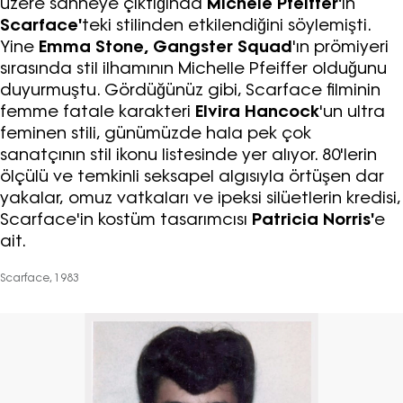
üzere sahneye çıktığında
Michele Pfeiffer'
ın
Scarface'
teki stilinden etkilendiğini söylemişti.
Yine
Emma Stone, Gangster Squad
'ın prömiyeri
sırasında stil ilhamının Michelle Pfeiffer olduğunu
duyurmuştu. Gördüğünüz gibi, Scarface filminin
femme fatale karakteri
Elvira Hancock
'un ultra
feminen stili, günümüzde hala pek çok
sanatçının stil ikonu listesinde yer alıyor. 80'lerin
ölçülü ve temkinli seksapel algısıyla örtüşen dar
yakalar, omuz vatkaları ve ipeksi silüetlerin kredisi,
Scarface'in kostüm tasarımcısı
Patricia Norris'
e
ait.
Scarface, 1983