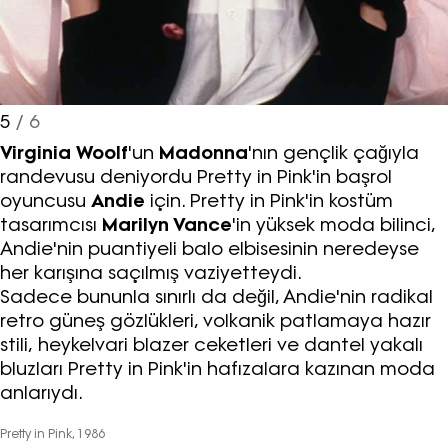
elektronik ileti gönderiminin e-posta
yoluyla tarafıma yapılmasına onay
ve bu kapsamda/ amaçla ad/
soyad ve e-posta adresi verilerimin
işlenmesine açık rıza veriyorum.
5
/ 6
Virginia Woolf
'un
Madonna
'nın gençlik çağıyla
KAYDET
KAPAT
randevusu deniyordu Pretty in Pink'in başrol
oyuncusu
Andie
için. Pretty in Pink'in kostüm
tasarımcısı
Marilyn Vance
'in yüksek moda bilinci,
Andie'nin puantiyeli balo elbisesinin neredeyse
her karışına saçılmış vaziyetteydi.
Sadece bununla sınırlı da değil, Andie'nin radikal
retro güneş gözlükleri, volkanik patlamaya hazır
stili, heykelvari blazer ceketleri ve dantel yakalı
bluzları Pretty in Pink'in hafızalara kazınan moda
anlarıydı.
Pretty in Pink, 1986