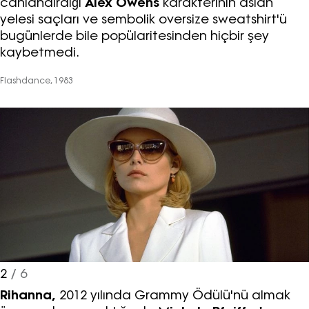
canlandırdığı
Alex Owens
karakterinin aslan
yelesi saçları ve sembolik oversize sweatshirt'ü
bugünlerde bile popülaritesinden hiçbir şey
kaybetmedi.
Flashdance, 1983
2
/ 6
Rihanna,
2012 yılında Grammy Ödülü'nü almak