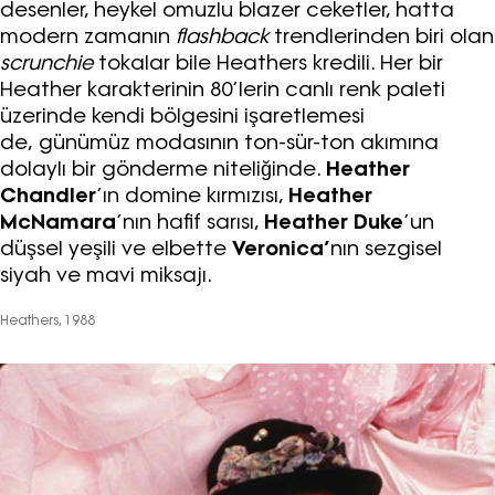
desenler, heykel omuzlu blazer ceketler, hatta
modern zamanın
flashback
trendlerinden biri olan
scrunchie
tokalar bile Heathers kredili. Her bir
Heather karakterinin 80’lerin canlı renk paleti
üzerinde kendi bölgesini işaretlemesi
de, günümüz modasının ton-sür-ton akımına
dolaylı bir gönderme niteliğinde.
Heather
Chandler
’ın domine kırmızısı,
Heather
McNamara
’nın hafif sarısı,
Heather Duke
’un
düşsel yeşili ve elbette
Veronica’
nın sezgisel
siyah ve mavi miksajı.
Heathers, 1988
Haftalık E-Bülten
Moda dünyasında neler oluyor? Yeni
fikirler, öne çıkan koleksiyonlar, en