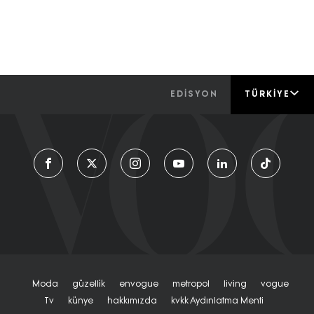
EDİSYON
TÜRKIYE
Moda
Güzelli̇k
Envogue
Metropol
Living
Vogue
Tv
Künye
Hakkımızda
Kvkk Aydınlatma Menti