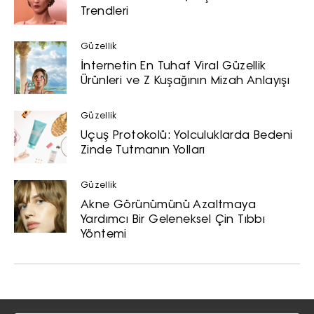
Trendleri
yoluyla tarafıma yapılmasına onay
ve bu kapsamda/ amaçla ad/
soyad ve e-posta adresi verilerimin
Güzellik
işlenmesine açık rıza veriyorum.
İnternetin En Tuhaf Viral Güzellik
Ürünleri ve Z Kuşağının Mizah Anlayışı
KAYDET
KAPAT
Güzellik
Uçuş Protokolü: Yolculuklarda Bedeni
Zinde Tutmanın Yolları
Güzellik
Akne Görünümünü Azaltmaya
Yardımcı Bir Geleneksel Çin Tıbbı
Yöntemi