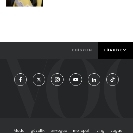
EDİSYON
TÜRKIYE
Moda
Güzelli̇k
Envogue
Metropol
Living
Vogue