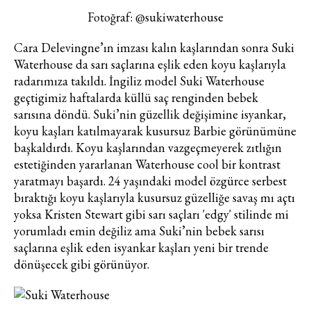
Fotoğraf: @sukiwaterhouse
Cara Delevingne
’ın imzası kalın kaşlarından sonra
Suki
Waterhouse
da sarı saçlarına eşlik eden koyu kaşlarıyla
radarımıza takıldı. İngiliz model Suki Waterhouse
geçtigimiz haftalarda küllü saç renginden bebek
sarısına döndü. Suki’nin güzellik değişimine isyankar,
koyu kaşları katılmayarak kusursuz Barbie görünümüne
başkaldırdı. Koyu kaşlarından vazgeçmeyerek zıtlığın
estetiğinden yararlanan Waterhouse cool bir kontrast
yaratmayı başardı. 24 yaşındaki model özgürce serbest
bıraktığı koyu kaşlarıyla kusursuz güzelliğe savaş mı açtı
yoksa
Kristen Stewart
gibi sarı saçları 'edgy' stilinde mi
yorumladı emin değiliz ama Suki’nin bebek sarısı
saçlarına eşlik eden isyankar kaşları yeni bir trende
Haftalık E-Bülten
dönüşecek gibi görünüyor.
Moda dünyasında neler oluyor? Yeni
fikirler, öne çıkan koleksiyonlar, en