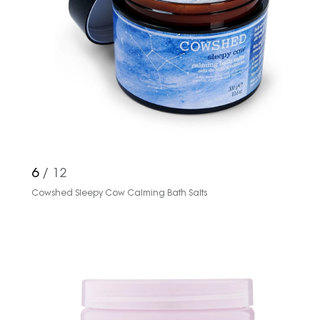
Turkuvaz Haberleşme ve Yayıncılık
A.Ş. tarafından
https://vogue.com.tr/
internet sitesi
üzerinden sunulan ürün ve
hizmetlere ilişkin reklam, tanıtım,
pazarlama ve kutlama/ temenni
amaçlı her türlü e-bülten/ ticari
elektronik ileti gönderiminin e-posta
yoluyla tarafıma yapılmasına onay
6
/ 12
ve bu kapsamda/ amaçla ad/
Cowshed Sleepy Cow Calming Bath Salts
soyad ve e-posta adresi verilerimin
işlenmesine açık rıza veriyorum.
KAYDET
KAPAT