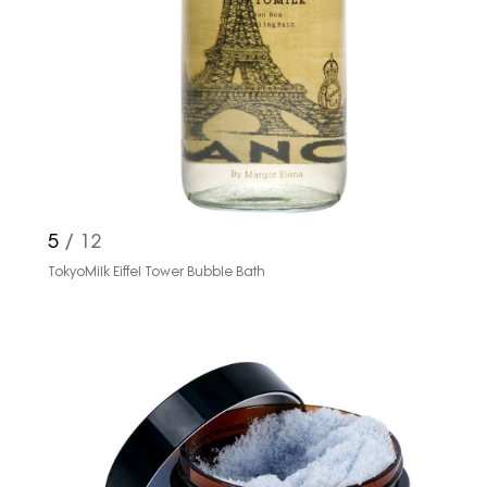
Haftalık E-Bülten
Moda dünyasında neler oluyor? Yeni
fikirler, öne çıkan koleksiyonlar, en
vogue trendler, ünlülerden güzelllik
5
/ 12
sırları ve en popüler partilerden
TokyoMilk Eiffel Tower Bubble Bath
haberdar olmak için haftalık e-
bültenimize kaydolun.