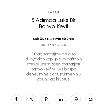
BAKIM
5 Adımda Lüks Bir
Banyo Keyfi
EDİTÖR :
E. Şevval Yürüten
30 Ocak 2018
Birkaç saatliğine de olsa
dünyadan kopup tüm haftanın
stresini üzerinizden atacağınız
banyo keyfini, lüks bir spa
deneyimine dönüştürmenin 5
yolunu açıklıyoruz.