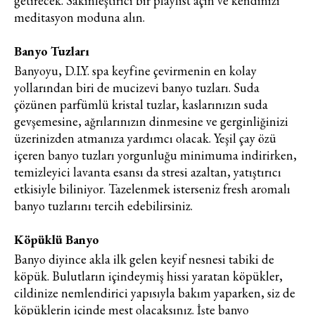
getirecek. Sakinleştirici bir playlist açın ve kendinizi
meditasyon moduna alın.
Banyo Tuzları
Banyoyu, D.I.Y. spa keyfine çevirmenin en kolay
yollarından biri de mucizevi banyo tuzları. Suda
çözünen parfümlü kristal tuzlar, kaslarınızın suda
gevşemesine, ağrılarınızın dinmesine ve gerginliğinizi
üzerinizden atmanıza yardımcı olacak. Yeşil çay özü
içeren banyo tuzları yorgunluğu minimuma indirirken,
temizleyici lavanta esansı da stresi azaltan, yatıştırıcı
etkisiyle biliniyor. Tazelenmek isterseniz fresh aromalı
banyo tuzlarını tercih edebilirsiniz.
Köpüklü Banyo
Banyo diyince akla ilk gelen keyif nesnesi tabiki de
köpük. Bulutların içindeymiş hissi yaratan köpükler,
cildinize nemlendirici yapısıyla bakım yaparken, siz de
köpüklerin içinde mest olacaksınız. İşte banyo