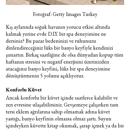
Fotoğraf: Getty Images Turkey
Kış aylarında soğuk havanın yorucu etkisi altında
kalmak yerine evde D.I.Y. bir spa deneyimine ne
dersiniz? Bu pazar bedeninizi ve ruhunuzu
dinlendireceğiniz lüks bir banyo keyfiyle kendinizi
şımartın. Birkaç saatliğine de olsa dünyadan kopup tüm
haftanın stresini ve negatif enerjisini üzerinizden
atacağınız banyo keyfini, lüks bir spa deneyimine
dönüştürmenin 5 yolunu açıklıyoruz.
Konforlu Küvet
Ancak konforlu bir küvet içinde saatlerce kalabilir ve
zen evresine ulaşabilirsiniz. Gevşemeye çalışırken tam
tersi eklem ağrılarına sahip olmamak adına küvet
yastığı, banyo keyfinin olmazsa olmaz şartı. Suyun
içindeyken küvette kitap okumak, şarap içmek ya da bir