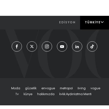
EDİSYON
TÜRKIYE
Moda
Güzelli̇k
Envogue
Metropol
Living
Vogue
Tv
Künye
Hakkımızda
Kvkk Aydınlatma Menti
© 2026
Turkuvaz Medya