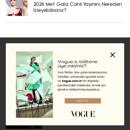
2026 Met Gala Canlı Yayınını Nereden
İzleyebilirsiniz?
İlgili Başlıklar
TV
Victoria Beckham Kendi
Belgesel Dizisini Çekiyor
NILSU ATALA