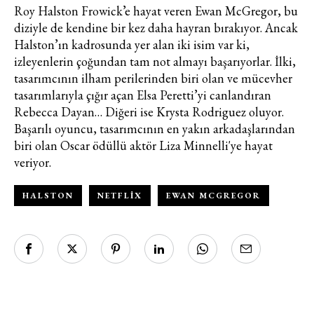
Roy Halston Frowick’e hayat veren Ewan McGregor, bu
https://vogue.com.tr/
internet sitesi
diziyle de kendine bir kez daha hayran bırakıyor. Ancak
üzerinden sunulan ürün ve
Halston’ın kadrosunda yer alan iki isim var ki,
hizmetlere ilişkin reklam, tanıtım,
izleyenlerin çoğundan tam not almayı başarıyorlar. İlki,
pazarlama ve kutlama/ temenni
tasarımcının ilham perilerinden biri olan ve mücevher
amaçlı her türlü e-bülten/ ticari
tasarımlarıyla çığır açan Elsa Peretti’yi canlandıran
elektronik ileti gönderiminin e-posta
Rebecca Dayan… Diğeri ise Krysta Rodriguez oluyor.
yoluyla tarafıma yapılmasına onay
Başarılı oyuncu, tasarımcının en yakın arkadaşlarından
ve bu kapsamda/ amaçla ad/
biri olan Oscar ödüllü aktör Liza Minnelli'ye hayat
soyad ve e-posta adresi verilerimin
veriyor.
işlenmesine açık rıza veriyorum.
HALSTON
NETFLIX
EWAN MCGREGOR
KAYDET
KAPAT