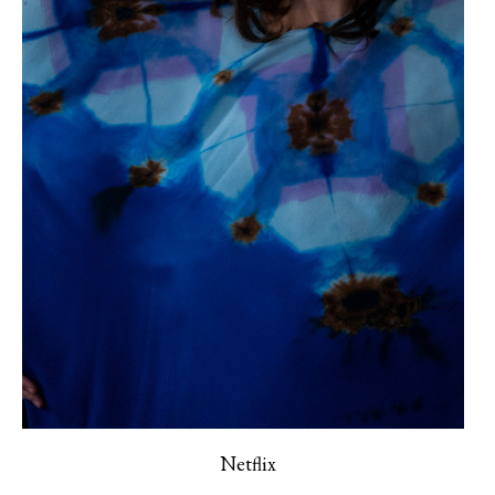
Haftalık E-Bülten
Moda dünyasında neler oluyor? Yeni
fikirler, öne çıkan koleksiyonlar, en
vogue trendler, ünlülerden güzelllik
sırları ve en popüler partilerden
haberdar olmak için haftalık e-
bültenimize kaydolun.
Turkuvaz Haberleşme ve Yayıncılık
Netflix
A.Ş. tarafından