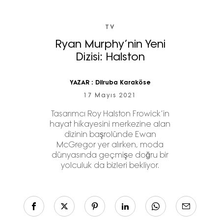
TV
Ryan Murphy’nin Yeni
Dizisi: Halston
YAZAR :
Dilruba Karaköse
17 Mayıs 2021
Tasarımcı Roy Halston Frowick’in
hayat hikayesini merkezine alan
dizinin başrolünde Ewan
McGregor yer alırken, moda
dünyasında geçmişe doğru bir
yolculuk da bizleri bekliyor.