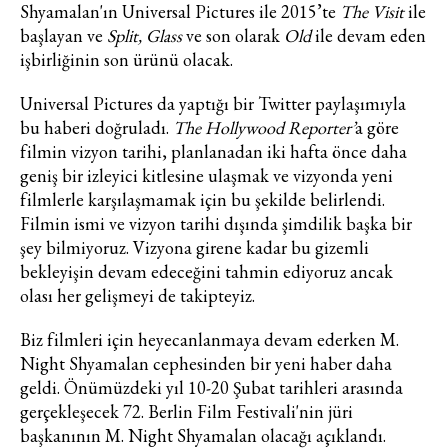
Shyamalan'ın Universal
Pictures ile 2015’te
The Visit
ile
Haftalık E-Bülten
başlayan ve
Split, Glass
ve son olarak
Old
ile devam eden
işbirliğinin son ürünü olacak.
Moda dünyasında neler oluyor? Yeni
fikirler, öne çıkan koleksiyonlar, en
Universal Pictures da yaptığı bir Twitter paylaşımıyla
vogue trendler, ünlülerden güzelllik
sırları ve en popüler partilerden
bu haberi doğruladı.
The Hollywood Reporter’
a göre
haberdar olmak için haftalık e-
filmin vizyon tarihi, planlanadan iki hafta önce daha
bültenimize kaydolun.
geniş bir izleyici kitlesine ulaşmak ve vizyonda yeni
filmlerle karşılaşmamak için bu şekilde belirlendi.
Filmin ismi ve vizyon tarihi dışında şimdilik başka bir
şey bilmiyoruz. Vizyona girene kadar bu gizemli
bekleyişin devam edeceğini tahmin ediyoruz ancak
olası her gelişmeyi de takipteyiz.
Biz filmleri için heyecanlanmaya devam ederken M.
Night Shyamalan cephesinden bir yeni haber daha
Turkuvaz Haberleşme ve Yayıncılık
geldi. Önümüzdeki yıl 10-20 Şubat tarihleri arasında
A.Ş. tarafından
gerçekleşecek 72. Berlin Film Festivali'nin jüri
https://vogue.com.tr/
internet sitesi
başkanının M. Night Shyamalan olacağı açıklandı.
üzerinden sunulan ürün ve