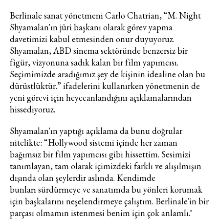
hizmetlere ilişkin reklam, tanıtım,
Berlinale sanat yönetmeni Carlo Chatrian, “M. Night
pazarlama ve kutlama/ temenni
Shyamalan'ın jüri başkanı olarak görev yapma
amaçlı her türlü e-bülten/ ticari
davetimizi kabul etmesinden onur duyuyoruz.
elektronik ileti gönderiminin e-posta
Shyamalan, ABD sinema sektöründe benzersiz bir
yoluyla tarafıma yapılmasına onay
figür, vizyonuna sadık kalan bir film yapımcısı.
ve bu kapsamda/ amaçla ad/
Seçimimizde aradığımız şey de kişinin idealine olan bu
soyad ve e-posta adresi verilerimin
dürüstlüktür.” ifadelerini kullanırken yönetmenin de
işlenmesine açık rıza veriyorum.
yeni görevi için heyecanlandığını açıklamalarından
hissediyoruz.
KAYDET
KAPAT
Shyamalan'ın yaptığı açıklama da bunu doğrular
nitelikte: “Hollywood sistemi içinde her zaman
bağımsız bir film yapımcısı gibi hissettim. Sesimizi
tanımlayan, tam olarak içimizdeki farklı ve alışılmışın
dışında olan şeylerdir aslında. Kendimde
bunları sürdürmeye ve sanatımda bu yönleri korumak
için başkalarını neşelendirmeye çalıştım. Berlinale'in bir
parçası olmamın istenmesi benim için çok anlamlı."