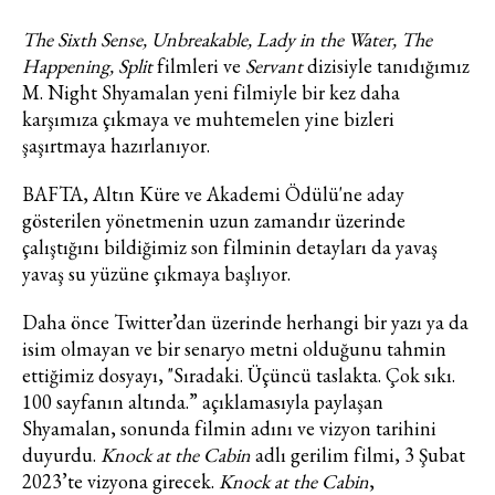
The Sixth Sense, Unbreakable, Lady in the Water, The
Happening, Split
filmleri ve
Servant
dizisiyle tanıdığımız
M. Night Shyamalan yeni filmiyle bir kez daha
karşımıza çıkmaya ve muhtemelen yine bizleri
şaşırtmaya hazırlanıyor.
BAFTA, Altın Küre ve Akademi Ödülü'ne aday
gösterilen yönetmenin uzun zamandır üzerinde
çalıştığını bildiğimiz son filminin detayları da yavaş
yavaş su yüzüne çıkmaya başlıyor.
Daha önce Twitter’dan üzerinde herhangi bir yazı ya da
isim olmayan ve bir senaryo metni olduğunu tahmin
ettiğimiz dosyayı, "Sıradaki. Üçüncü taslakta. Çok sıkı.
100 sayfanın altında.” açıklamasıyla paylaşan
Shyamalan, sonunda filmin adını ve vizyon tarihini
duyurdu.
Knock at the Cabin
adlı gerilim filmi, 3 Şubat
2023’te vizyona girecek.
Knock at the Cabin
,