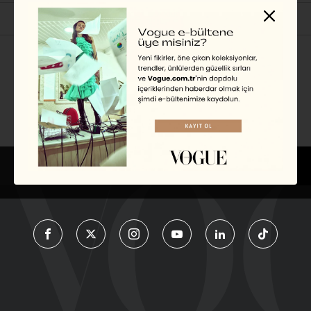
İlgili Başlıklar
EDİSYON
TÜRKIYE