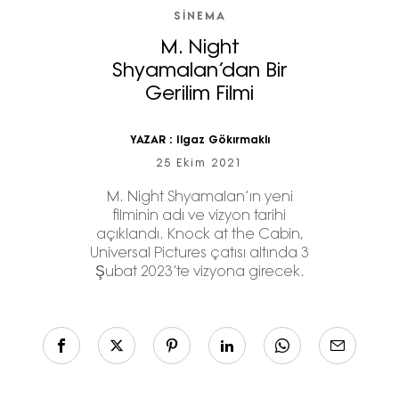
SİNEMA
M. Night
Shyamalan’dan Bir
Gerilim Filmi
YAZAR :
Ilgaz Gökırmaklı
25 Ekim 2021
M. Night Shyamalan’ın yeni
filminin adı ve vizyon tarihi
açıklandı. Knock at the Cabin,
Universal Pictures çatısı altında 3
Şubat 2023’te vizyona girecek.