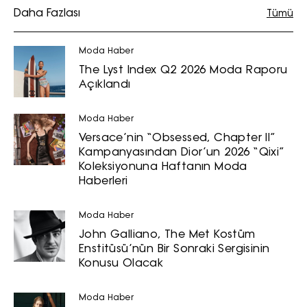
soyad ve e-posta adresi verilerimin
Daha Fazlası
Tümü
işlenmesine açık rıza veriyorum.
Moda Haber
KAYDET
KAPAT
The Lyst Index Q2 2026 Moda Raporu
Açıklandı
Moda Haber
Versace’nin “Obsessed, Chapter II”
Kampanyasından Dior’un 2026 “Qixi”
Koleksiyonuna Haftanın Moda
Haberleri
Moda Haber
John Galliano, The Met Kostüm
Enstitüsü’nün Bir Sonraki Sergisinin
Konusu Olacak
Moda Haber