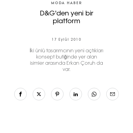
MODA HABER
D&G'den yeni bir
platform
17 Eylül 2010
İki ünlü tasarımcının yeni açtıkları
konsept butiğinde yer alan
isimler arasında Erkan Çoruh da
var.