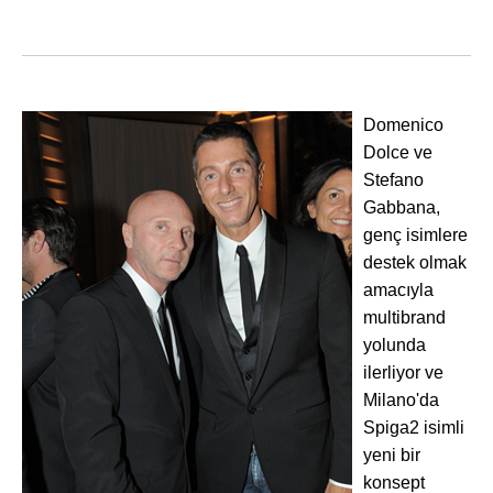
Domenico
Dolce ve
Stefano
Gabbana,
genç isimlere
destek olmak
amacıyla
multibrand
yolunda
ilerliyor ve
Milano'da
Spiga2 isimli
yeni bir
konsept