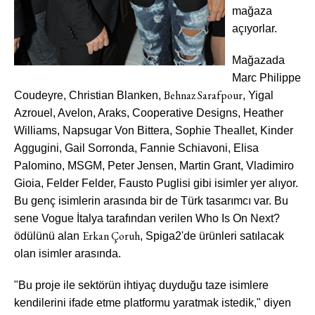
mağaza
açıyorlar.
Mağazada
Marc Philippe
Behnaz Sarafpour
Coudeyre, Christian Blanken,
, Yigal
Azrouel, Avelon, Araks, Cooperative Designs, Heather
Williams, Napsugar Von Bittera, Sophie Theallet, Kinder
Aggugini, Gail Sorronda, Fannie Schiavoni, Elisa
Palomino, MSGM, Peter Jensen, Martin Grant, Vladimiro
Gioia, Felder Felder, Fausto Puglisi gibi isimler yer alıyor.
Bu genç isimlerin arasında bir de Türk tasarımcı var. Bu
sene Vogue İtalya tarafından verilen Who Is On Next?
Haftalık E-Bülten
Erkan Çoruh
ödülünü alan
, Spiga2'de ürünleri satılacak
Moda dünyasında neler oluyor? Yeni
olan isimler arasında.
fikirler, öne çıkan koleksiyonlar, en
vogue trendler, ünlülerden güzelllik
"Bu proje ile sektörün ihtiyaç duyduğu taze isimlere
sırları ve en popüler partilerden
kendilerini ifade etme platformu yaratmak istedik," diyen
haberdar olmak için haftalık e-