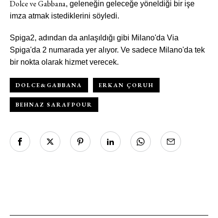
Dolce ve Gabbana
, geleneğin geleceğe yöneldiği bir işe
bültenimize kaydolun.
imza atmak istediklerini söyledi.
Spiga2, adından da anlaşıldığı gibi Milano'da Via
Spiga'da 2 numarada yer alıyor. Ve sadece Milano'da tek
bir nokta olarak hizmet verecek.
DOLCE&GABBANA
ERKAN ÇORUH
BEHNAZ SARAFPOUR
Turkuvaz Haberleşme ve Yayıncılık
A.Ş. tarafından
https://vogue.com.tr/
internet sitesi
üzerinden sunulan ürün ve
hizmetlere ilişkin reklam, tanıtım,
pazarlama ve kutlama/ temenni
amaçlı her türlü e-bülten/ ticari
elektronik ileti gönderiminin e-posta
yoluyla tarafıma yapılmasına onay
ve bu kapsamda/ amaçla ad/