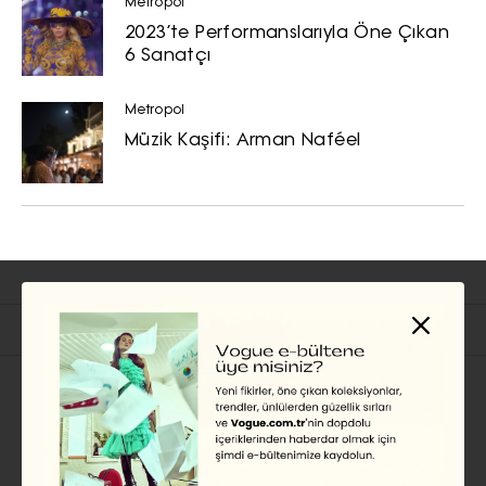
Metropol
2023’te Performanslarıyla Öne Çıkan
6 Sanatçı
Metropol
Müzik Kaşifi: Arman Naféel
İlgili Başlıklar
MODA HABER
Saint Laurent’in Yıldız
İsimlerle Dolu Kampanya