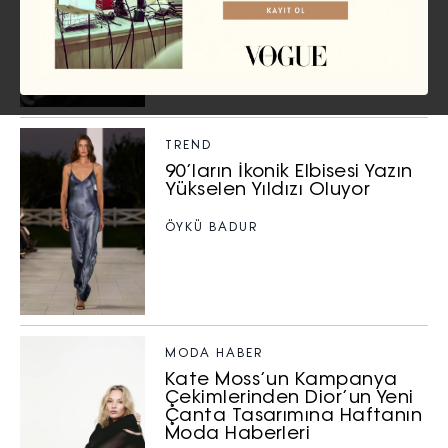
Çekimlerinden Skims’in
Şekillendirici Yüz Bandına
Haftanın Moda Haberleri
NILSU ATALA
TREND
90’ların İkonik Elbisesi Yazın
Yükselen Yıldızı Oluyor
ÖYKÜ BADUR
MODA HABER
Kate Moss’un Kampanya
Çekimlerinden Dior’un Yeni
Çanta Tasarımına Haftanın
Moda Haberleri