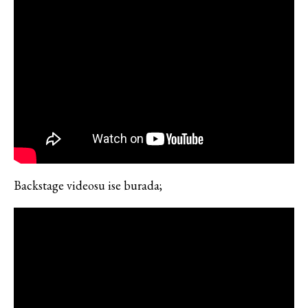
Backstage videosu ise burada;
Haftalık E-Bülten
Moda dünyasında neler oluyor? Yeni
fikirler, öne çıkan koleksiyonlar, en
vogue trendler, ünlülerden güzelllik
sırları ve en popüler partilerden
haberdar olmak için haftalık e-
bültenimize kaydolun.