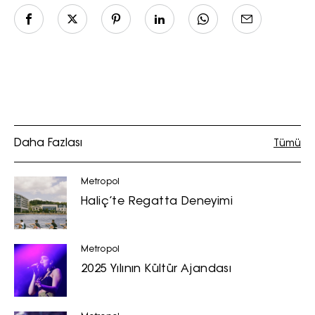
işlenmesine açık rıza veriyorum.
KAYDET
KAPAT
Daha Fazlası
Tümü
Metropol
Haliç’te Regatta Deneyimi
Metropol
2025 Yılının Kültür Ajandası