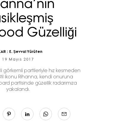
hanna’nın
asikleşmiş
ood Güzelliği
ZAR :
E. Şevval Yürüten
19 Mayıs 2017
li görkemli partileriyle hız kesmeden
til ikonu Rihanna, kendi onuruna
rd partisinde güzellik radarımıza
yakalandı.