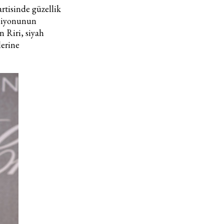
tisinde güzellik
siyonunun
n Riri, siyah
lerine
Haftalık E-Bülten
Moda dünyasında neler oluyor? Yeni fikirler, öne çıkan
koleksiyonlar, en vogue trendler, ünlülerden güzelllik sırları
ve en popüler partilerden haberdar olmak için haftalık e-
bültenimize kaydolun.