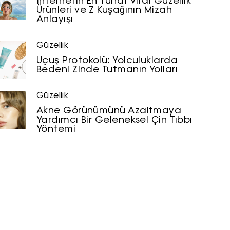
İnternetin En Tuhaf Viral Güzellik
Ürünleri ve Z Kuşağının Mizah
Anlayışı
Güzellik
Uçuş Protokolü: Yolculuklarda
Bedeni Zinde Tutmanın Yolları
Güzellik
Akne Görünümünü Azaltmaya
Yardımcı Bir Geleneksel Çin Tıbbı
Yöntemi