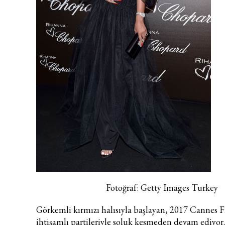
Fotoğraf: Getty Images Turkey
Görkemli kırmızı halısıyla başlayan,
2017 Cannes Fi
ihtişamlı partileriyle soluk kesmeden devam ediyor.