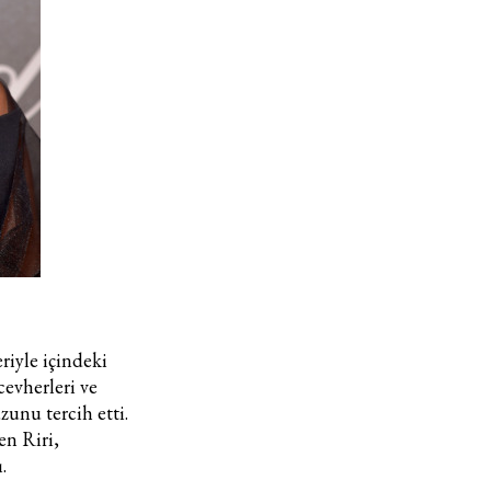
Turkuvaz Haberleşme ve Yayıncılık A.Ş. tarafından
https://vogue.com.tr/
internet sitesi üzerinden sunulan
ürün ve hizmetlere ilişkin reklam, tanıtım, pazarlama ve
kutlama/ temenni amaçlı her türlü e-bülten/ ticari
elektronik ileti gönderiminin e-posta yoluyla tarafıma
yapılmasına onay ve bu kapsamda/ amaçla ad/ soyad
ve e-posta adresi verilerimin işlenmesine açık rıza
veriyorum.
KAYDET
KAPAT
eriyle içindeki
evherleri ve
uzunu
tercih etti.
en Riri,
.