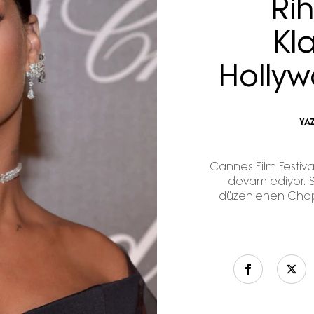
Ri
Kl
Hollyw
YA
Cannes Film Festiva
devam ediyor. S
düzenlenen Chopa