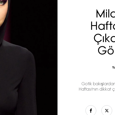
Mil
Haft
Çıka
Gö
Y
Gotik bakışlardan
Haftası'nın dikkat