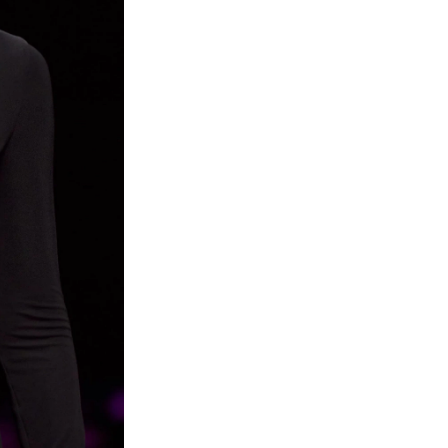
Turkuvaz Haberleşme ve Yayıncılık A.Ş. tarafından
https://vogue.com.tr/
internet sitesi üzerinden sunulan
ürün ve hizmetlere ilişkin reklam, tanıtım, pazarlama ve
kutlama/ temenni amaçlı her türlü e-bülten/ ticari
elektronik ileti gönderiminin e-posta yoluyla tarafıma
yapılmasına onay ve bu kapsamda/ amaçla ad/ soyad
ve e-posta adresi verilerimin işlenmesine açık rıza
veriyorum.
KAYDET
KAPAT