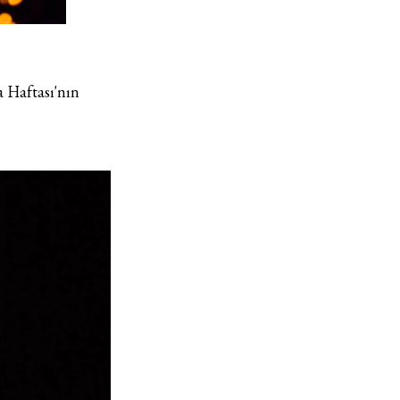
 Haftası'nın
Haftalık E-Bülten
Moda dünyasında neler oluyor? Yeni fikirler, öne çıkan
koleksiyonlar, en vogue trendler, ünlülerden güzelllik sırları
ve en popüler partilerden haberdar olmak için haftalık e-
bültenimize kaydolun.