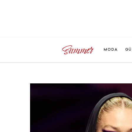
MODA
GÜ