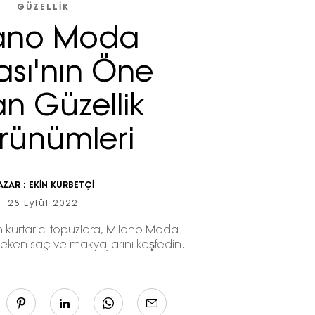
GÜZELLIK
ano Moda
ası'nın Öne
n Güzellik
rünümleri
AZAR :
EKİN KURBETÇİ
28 Eylül 2022
 kurtarıcı topuzlara, Milano Moda
 çeken saç ve makyajlarını keşfedin.