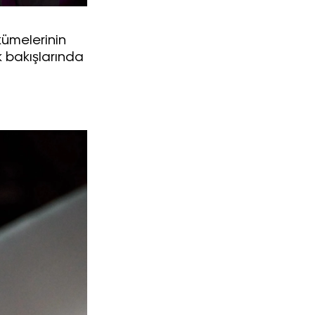
kümelerinin
k bakışlarında