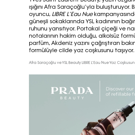
Yves Saint Laurent Beauty, yazın özgürlü
ışığını Afra Saraçoğlu’yla buluşturuyor. B
oyuncu,
LIBRE L’Eau Nue
kampanyasında
güneşli sokaklarında YSL kadınının bağı
ruhunu yansıtıyor. Portakal çiçeği ve n
notalarının hakim olduğu, alkolsüz form
parfüm, Akdeniz yazını çağrıştıran bakım
formülüyle cilde yaz coşkusunu taşıyor.
Afra Saraçoğlu ve YSL Beauty LIBRE L’Eau Nue Yaz Coşkusun