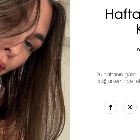
Hafta
Y
Bu haftanın güzelli
sağlarken ince tel