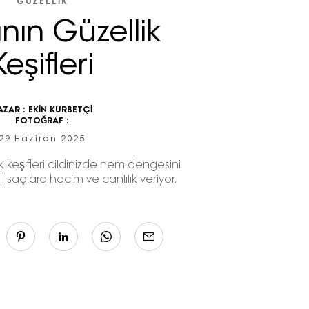
GÜZELLIK
nın Güzellik
Keşifleri
AZAR :
EKİN KURBETÇİ
FOTOĞRAF :
29 Haziran 2025
k keşifleri cildinizde nem dengesini
li saçlara hacim ve canlılık veriyor.