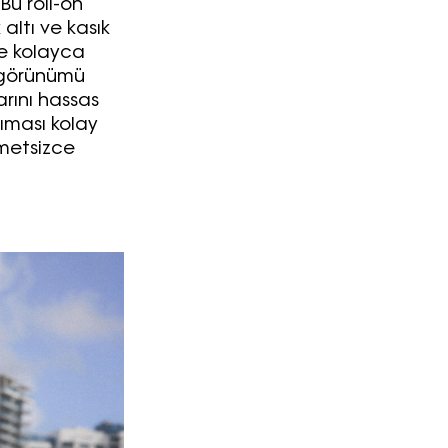
Bu roll-on
 altı ve kasık
re kolayca
t görünümü
rını hassas
şıması kolay
hmetsizce
Haftalık E-Bülten
Moda dünyasında neler oluyor? Yeni fikirler, öne çıkan
koleksiyonlar, en vogue trendler, ünlülerden güzelllik sırları
ve en popüler partilerden haberdar olmak için haftalık e-
bültenimize kaydolun.