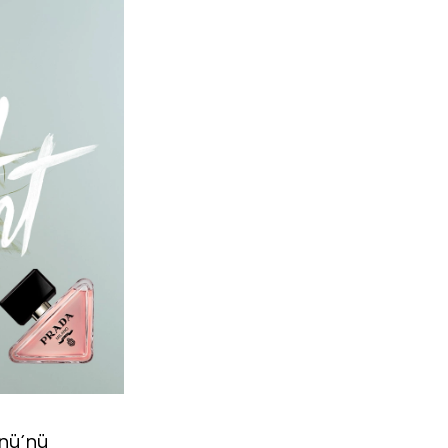
ünü’nü