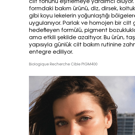
cilt tonunu eşitlemeye yardımcı oluyor. 
formdaki bakım ürünü, diz, dirsek, koltuk
gibi koyu lekelerin yoğunlaştığı bölgele
uygulanıyor. Parlak ve homojen bir cil
hedefleyen formülü, pigment bozuklukla
ama etkili şekilde azaltıyor. Bu ürün, ta
yapısıyla günlük cilt bakım rutinine za
entegre ediliyor.
Biologique Recherche Cible PIGM400