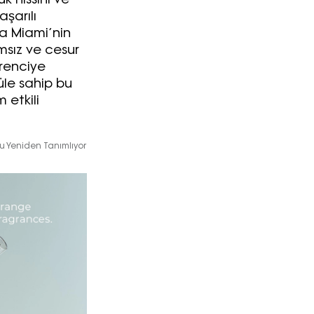
k hissini ve
aşarılı
 Miami’nin
msız ve cesur
arenciye
üle sahip bu
 etkili
u Yeniden Tanımlıyor