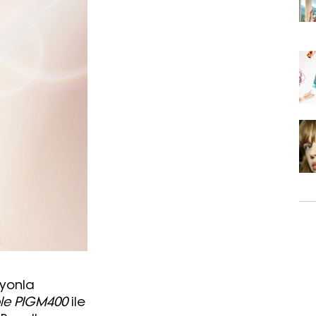
syonla
le PIGM400
ile