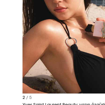
2
/ 5