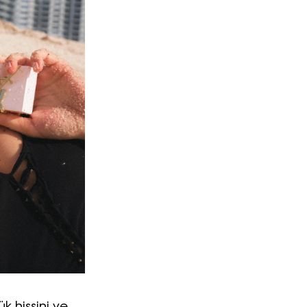
Turkuvaz Haberleşme ve Yayıncılık A.Ş. tarafından
https://vogue.com.tr/
internet sitesi üzerinden sunulan
ürün ve hizmetlere ilişkin reklam, tanıtım, pazarlama ve
kutlama/ temenni amaçlı her türlü e-bülten/ ticari
elektronik ileti gönderiminin e-posta yoluyla tarafıma
yapılmasına onay ve bu kapsamda/ amaçla ad/ soyad
ve e-posta adresi verilerimin işlenmesine açık rıza
veriyorum.
KAYDET
KAPAT