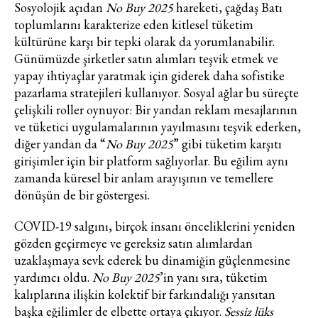
Sosyolojik açıdan
No Buy 2025
hareketi, çağdaş Batı
toplumlarını karakterize eden kitlesel tüketim
kültürüne karşı bir tepki olarak da yorumlanabilir.
Günümüzde şirketler satın alımları teşvik etmek ve
yapay ihtiyaçlar yaratmak için giderek daha sofistike
pazarlama stratejileri kullanıyor. Sosyal ağlar bu süreçte
Haftalık E-Bülten
çelişkili roller oynuyor: Bir yandan reklam mesajlarının
ve tüketici uygulamalarının yayılmasını teşvik ederken,
Moda dünyasında neler oluyor? Yeni
diğer yandan da “
No Buy 2025
” gibi tüketim karşıtı
fikirler, öne çıkan koleksiyonlar, en
girişimler için bir platform sağlıyorlar. Bu eğilim aynı
vogue trendler, ünlülerden güzelllik
zamanda küresel bir anlam arayışının ve temellere
sırları ve en popüler partilerden
haberdar olmak için haftalık e-
dönüşün de bir göstergesi.
bültenimize kaydolun.
COVID-19 salgını, birçok insanı önceliklerini yeniden
gözden geçirmeye ve gereksiz satın alımlardan
uzaklaşmaya sevk ederek bu dinamiğin güçlenmesine
yardımcı oldu.
No Buy 2025
’in yanı sıra, tüketim
kalıplarına ilişkin kolektif bir farkındalığı yansıtan
başka eğilimler de elbette ortaya çıkıyor.
Sessiz lüks