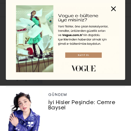
İlgili Başlıklar
GÜNDEM
Dijital Çağda İlham Vermek:
Görünürlük, Gizemi Nasıl Yok
Ediyor?
AYKUN TAŞDÖNER
GÜNDEM
İyi Hisler Peşinde: Cemre
Baysel