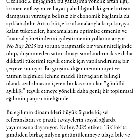
Özellikle Z kuşağında bu yaklaşıma yönelik artan ilgi,
kısmen enflasyon ve hayat pahalılığındaki genel artışın
damgasını vurduğu belirsiz bir ekonomik bağlamla da
açıklanabilir. Artan bütçe kısıtlamalarıyla karşı karşıya
kalan tüketiciler, harcamalarını optimize etmenin ve
finansal yönetimlerini iyileştirmenin yollarını arıyor.
No Buy 2025
bu soruna pragmatik bir yanıt niteliğinde
olup, düşünmeden satın almayı sınırlandırmak ve daha
dikkatli tüketimi teşvik etmek için yapılandırılmış bir
çerçeve sunuyor. Bu girişim, diğer memnuniyet ve
tatmin biçimleri lehine maddi ihtiyaçların bilinçli
olarak azaltılmasını içeren bir kavram olan “gönüllü
ayıklığı” teşvik etmeye yönelik daha geniş bir toplumsal
eğilimin parçası niteliğinde.
Bu eğilimin dinamikleri büyük ölçüde kişisel
referansların ve pratik tavsiyelerin sosyal ağlarda
yayılmasına dayanıyor. NoBuy2025 etiketi TikTok’ta
şimdiden birkaç milyon görüntülenmeye ulaştı bile ve