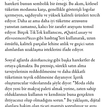
hareketi bunun sembolik bir örneği. Bu akım, kitlesel
tüketim modasına karşı, genellikle gösterişli logolar
Turkuvaz Haberleşme ve Yayıncılık
içermeyen, sağduyulu ve yüksek kaliteli ürünleri tercih
A.Ş. tarafından
ediyor. Daha az ama daha iyi tüketme arzusunu
https://vogue.com.tr/
internet sitesi
yansıtan zamansız, kalıcı bir zarafet arayışını temsil
üzerinden sunulan ürün ve
ediyor. Birçok TikTok kullanıcısı,
#QuietLuxury
ve
hizmetlere ilişkin reklam, tanıtım,
#InvestmentPieces
gibi hashtag’leri kullanarak, uzun
pazarlama ve kutlama/ temenni
ömürlü, kaliteli parçalar lehine anlık ve geçici satın
amaçlı her türlü e-bülten/ ticari
alımlardan uzaklaşma isteklerini ifade ediyor.
elektronik ileti gönderiminin e-posta
yoluyla tarafıma yapılmasına onay
Sosyal ağlarda
deinfluencing
gibi başka hareketler de
ve bu kapsamda/ amaçla ad/
ortaya çıkmakta. Bu prensip, sürekli satın alma
soyad ve e-posta adresi verilerimin
tavsiyelerinin reddedilmesine ve daha dikkatli
işlenmesine açık rıza veriyorum.
tüketimin teşvik edilmesine dayanıyor. İçerik
oluşturucular videolarında şöyle diyor: “Moda oldu
diye yeni bir makyaj paleti almak yerine, zaten sahip
KAYDET
KAPAT
olduklarınızı kullanın ve kendinize buna gerçekten
ihtiyacınız olup olmadığını sorun.” Bu yaklaşım, dijital
alanlara hakim olan ticari mantığı sorguluyor ve aynı