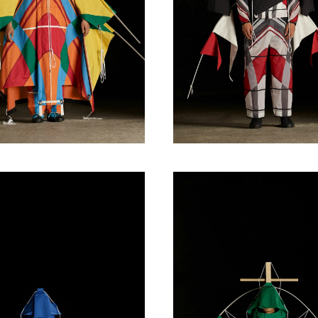
Turkuvaz Haberleşme ve Yayıncılık A.Ş. tarafından
https://vogue.com.tr/
internet sitesi üzerinden sunulan
ürün ve hizmetlere ilişkin reklam, tanıtım, pazarlama ve
kutlama/ temenni amaçlı her türlü e-bülten/ ticari
elektronik ileti gönderiminin e-posta yoluyla tarafıma
yapılmasına onay ve bu kapsamda/ amaçla ad/ soyad
ve e-posta adresi verilerimin işlenmesine açık rıza
veriyorum.
KAYDET
KAPAT