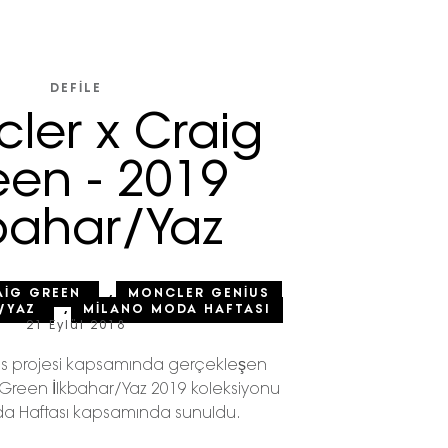
DEFILE
ler x Craig
en - 2019
kbahar/Yaz
AIG GREEN
,
MONCLER GENIUS
R/YAZ
,
MILANO MODA HAFTASI
21 Eylül 2018
s projesi kapsamında gerçekleşen
 Green İlkbahar/Yaz 2019 koleksiyonu
a Haftası kapsamında sunuldu.