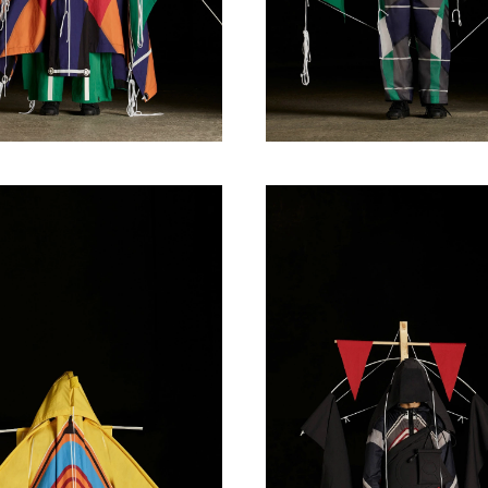
Haftalık E-Bülten
Moda dünyasında neler oluyor? Yeni fikirler, öne çıkan
koleksiyonlar, en vogue trendler, ünlülerden güzelllik sırları
ve en popüler partilerden haberdar olmak için haftalık e-
bültenimize kaydolun.