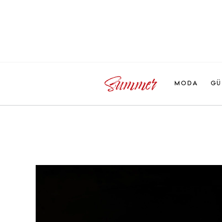
MODA
GÜ