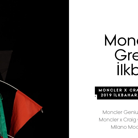
Monc
Gre
İl
MONCLER X CR
,
2019 İLKBAHA
Moncler Geniu
Moncler x Craig
Milano Mod