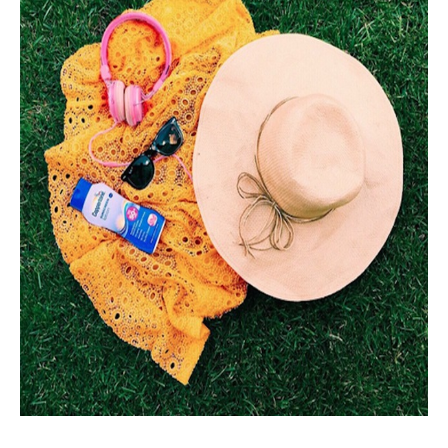
Haftalık E-Bülten
Moda dünyasında neler oluyor? Yeni
fikirler, öne çıkan koleksiyonlar, en
vogue trendler, ünlülerden güzelllik
sırları ve en popüler partilerden
haberdar olmak için haftalık e-
bültenimize kaydolun.