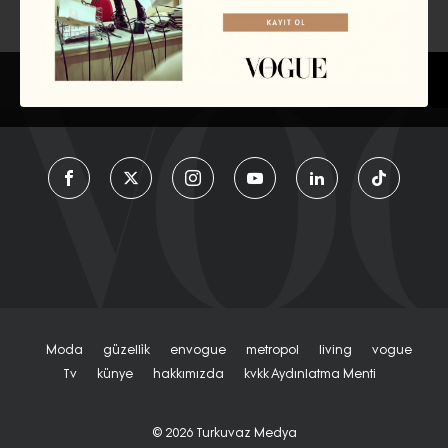
EDİSYON
TÜRKIYE
Moda
Güzelli̇k
Envogue
Metropol
Living
Vogue
Tv
Künye
Hakkımızda
Kvkk Aydınlatma Menti
© 2026
Turkuvaz Medya