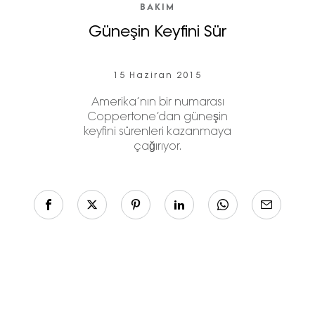
BAKIM
Güneşin Keyfini Sür
15 Haziran 2015
Amerika’nın bir numarası
Coppertone’dan güneşin
keyfini sürenleri kazanmaya
çağırıyor.