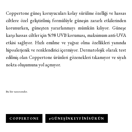
Coppertone güneş koruyucuları kolay sürülme özelliği ve hassas
ciltlere özel geliştirilmiş formülüyle güneşin zararlı etkilerinden
Turkuvaz Haberleşme ve Yayıncılık
A.Ş. tarafından
korunurken, güneşten yararlanmayı mümkün kılıyor.
Güneşe
https://vogue.com.tr/
internet sitesi
karşı hassas ciltler için %98 UVB koruması, maksimum anti-UVA
üzerinden sunulan ürün ve
etkisi sağlıyor. Hızlı emilme ve yağsız olma özellikleri yanında
hizmetlere ilişkin reklam, tanıtım,
hipoalerjenik ve renklendirici içermiyor. Dermatolojik olarak test
pazarlama ve kutlama/ temenni
edilmiş olan Coppertone ürünleri gözenekleri tıkamıyor ve siyah
amaçlı her türlü e-bülten/ ticari
nokta oluşumuna yol açmıyor.
elektronik ileti gönderiminin e-posta
yoluyla tarafıma yapılmasına onay
ve bu kapsamda/ amaçla ad/
soyad ve e-posta adresi verilerimin
Bu bir tanıtımdır.
işlenmesine açık rıza veriyorum.
KAYDET
KAPAT
COPPERTONE
#GÜNEŞINKEYFINISÜRÜN