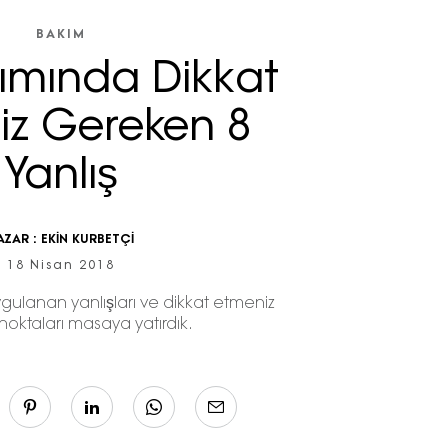
BAKIM
kımında Dikkat
iz Gereken 8
Yanlış
AZAR :
EKİN KURBETÇİ
18 Nisan 2018
ygulanan yanlışları ve dikkat etmeniz
oktaları masaya yatırdık.