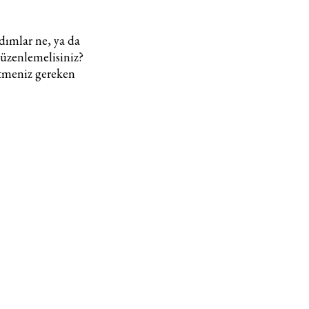
adımlar ne, ya da
 düzenlemelisiniz?
etmeniz gereken
Haftalık E-Bülten
Moda dünyasında neler oluyor? Yeni fikirler, öne çıkan
koleksiyonlar, en vogue trendler, ünlülerden güzelllik sırları
ve en popüler partilerden haberdar olmak için haftalık e-
bültenimize kaydolun.