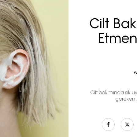
Cilt Ba
Etmen
Y
Cilt bakımında sık u
gereken n