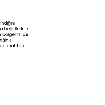
ndığını
belirtilerinin
e bölgenizi de
eğiniz
anın anahtarı.