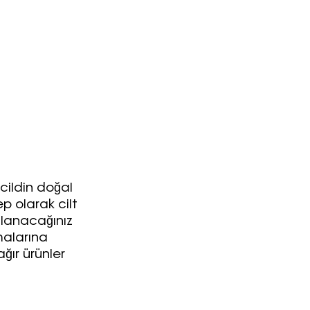
Turkuvaz Haberleşme ve Yayıncılık A.Ş. tarafından
https://vogue.com.tr/
internet sitesi üzerinden sunulan
ürün ve hizmetlere ilişkin reklam, tanıtım, pazarlama ve
kutlama/ temenni amaçlı her türlü e-bülten/ ticari
elektronik ileti gönderiminin e-posta yoluyla tarafıma
yapılmasına onay ve bu kapsamda/ amaçla ad/ soyad
ve e-posta adresi verilerimin işlenmesine açık rıza
veriyorum.
 cildin doğal
p olarak cilt
KAYDET
KAPAT
llanacağınız
malarına
ğır ürünler