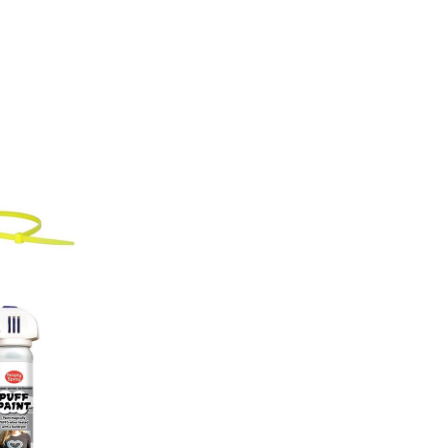
Turkuvaz Haberleşme ve Yayıncılık A.Ş. tarafından
https://vogue.com.tr/
internet sitesi üzerinden sunulan
ürün ve hizmetlere ilişkin reklam, tanıtım, pazarlama ve
kutlama/ temenni amaçlı her türlü e-bülten/ ticari
elektronik ileti gönderiminin e-posta yoluyla tarafıma
yapılmasına onay ve bu kapsamda/ amaçla ad/ soyad
ve e-posta adresi verilerimin işlenmesine açık rıza
veriyorum.
KAYDET
KAPAT