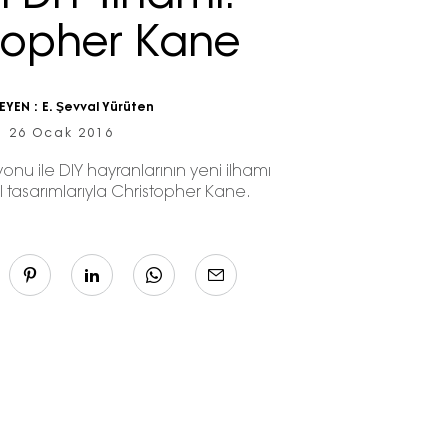
topher Kane
EYEN :
E. Şevval Yürüten
26 Ocak 2016
iyonu ile DIY hayranlarının yeni ilhamı
l tasarımlarıyla Christopher Kane.