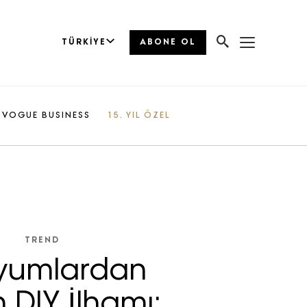
TÜRKIYE
ABONE OL
VOGUE BUSINESS
15. YIL ÖZEL
TREND
yumlardan
 DIY İlhamı: