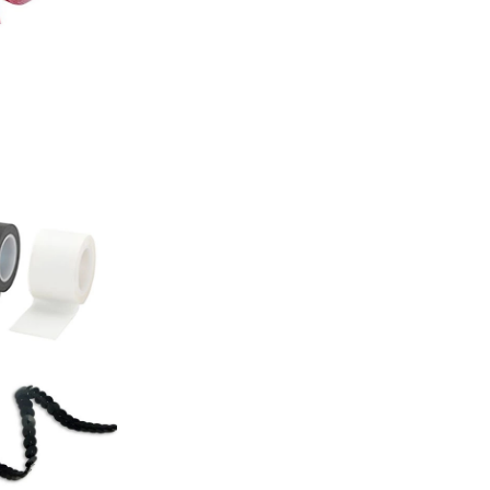
Haftalık E-Bülten
Moda dünyasında neler oluyor? Yeni fikirler, öne çıkan
koleksiyonlar, en vogue trendler, ünlülerden güzelllik sırları
ve en popüler partilerden haberdar olmak için haftalık e-
bültenimize kaydolun.