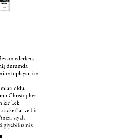
devam ederken,
emiş durumda.
erine toplayan ise
ımları oldu.
ımı Christopher
n ki? Tek
sticker'lar ve bir
inizi, siyah
i giyebilirsiniz.