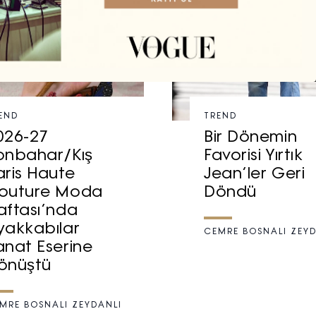
END
TREND
026-27
Bir Dönemin
onbahar/Kış
Favorisi Yırtık
aris Haute
Jean’ler Geri
outure Moda
Döndü
aftası’nda
yakkabılar
CEMRE BOSNALI ZEYD
anat Eserine
önüştü
MRE BOSNALI ZEYDANLI