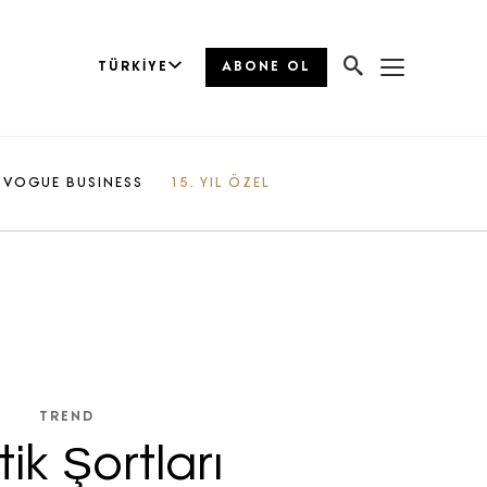
TÜRKIYE
ABONE OL
VOGUE BUSINESS
15. YIL ÖZEL
TREND
tik Şortları