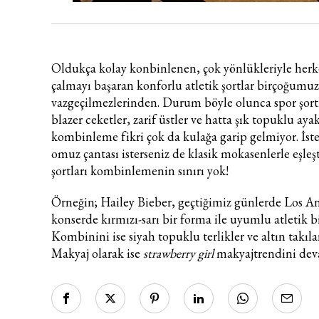
Oldukça kolay konbinlenen, çok yönlükleriyle herk
çalmayı başaran konforlu atletik şortlar birçoğumu
vazgeçilmezlerinden. Durum böyle olunca spor şortl
blazer ceketler, zarif üstler ve hatta şık topuklu aya
kombinleme fikri çok da kulağa garip gelmiyor. İste
omuz çantası isterseniz de klasik mokasenlerle eşleşt
şortları kombinlemenin sınırı yok!
Örneğin; Hailey Bieber, geçtiğimiz günlerde Los An
konserde kırmızı-sarı bir forma ile uyumlu atletik bir
Kombinini ise siyah topuklu terlikler ve altın takıl
Makyaj olarak ise
strawberry girl
makyaj
trendini dev