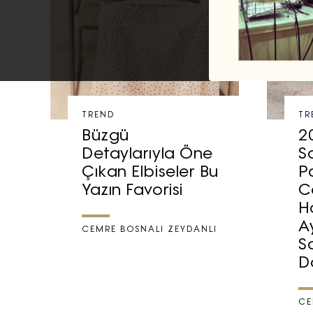
TREND
TR
Büzgü
2
Detaylarıyla Öne
S
Çıkan Elbiseler Bu
P
Yazın Favorisi
C
H
A
CEMRE BOSNALI ZEYDANLI
S
D
CE