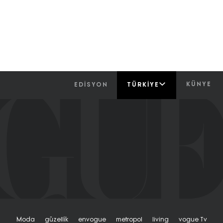
KÜNYE
EDİSYON
TÜRKIYE
Moda
Güzelli̇k
Envogue
Metropol
Living
Vogue Tv