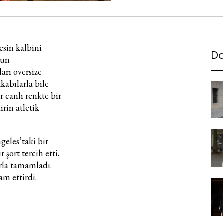
esin kalbini
Da
zun
arı oversize
kkabılarla bile
r canlı renkte bir
irin atletik
Haftalık E-Bülten
geles’taki bir
 şort tercih etti.
Moda dünyasında neler oluyor? Yeni fikirler, öne çıkan
arla tamamladı.
koleksiyonlar, en vogue trendler, ünlülerden güzelllik sırları
ve en popüler partilerden haberdar olmak için haftalık e-
am ettirdi.
bültenimize kaydolun.