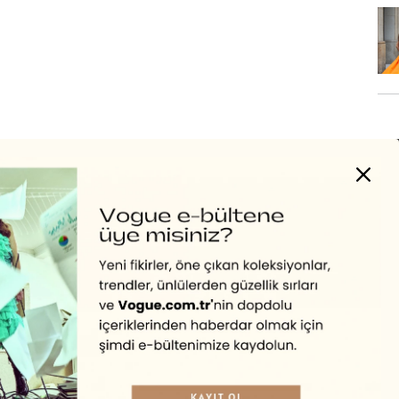
Turkuvaz Haberleşme ve Yayıncılık A.Ş. tarafından
https://vogue.com.tr/
internet sitesi üzerinden sunulan
ürün ve hizmetlere ilişkin reklam, tanıtım, pazarlama ve
kutlama/ temenni amaçlı her türlü e-bülten/ ticari
elektronik ileti gönderiminin e-posta yoluyla tarafıma
yapılmasına onay ve bu kapsamda/ amaçla ad/ soyad
ve e-posta adresi verilerimin işlenmesine açık rıza
veriyorum.
KAYDET
KAPAT