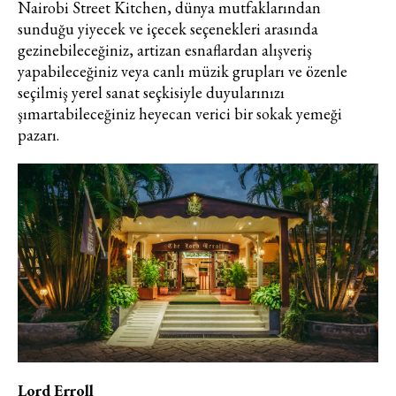
Nairobi Street Kitchen, dünya mutfaklarından
elektronik ileti gönderiminin e-posta
sunduğu yiyecek ve içecek seçenekleri arasında
yoluyla tarafıma yapılmasına onay
gezinebileceğiniz, artizan esnaflardan alışveriş
ve bu kapsamda/ amaçla ad/
yapabileceğiniz veya canlı müzik grupları ve özenle
soyad ve e-posta adresi verilerimin
seçilmiş yerel sanat seçkisiyle duyularınızı
işlenmesine açık rıza veriyorum.
şımartabileceğiniz heyecan verici bir sokak yemeği
pazarı.
KAYDET
KAPAT
Lord Erroll