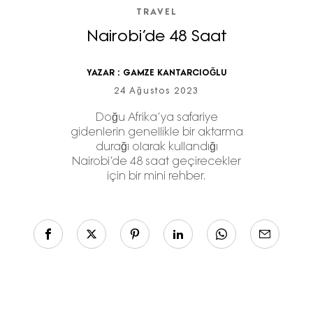
TRAVEL
Nairobi’de 48 Saat
YAZAR :
GAMZE KANTARCIOĞLU
24 Ağustos 2023
Doğu Afrika’ya safariye
gidenlerin genellikle bir aktarma
durağı olarak kullandığı
Nairobi’de 48 saat geçirecekler
için bir mini rehber.