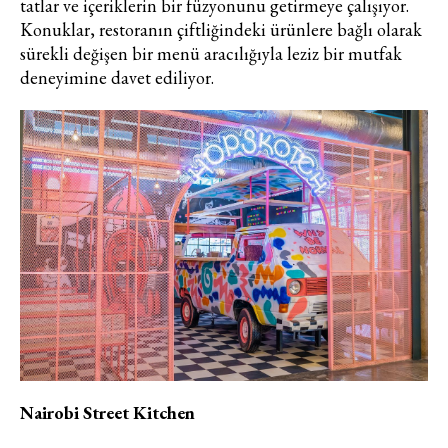
tatlar ve içeriklerin bir füzyonunu getirmeye çalışıyor.
fikirler, öne çıkan koleksiyonlar, en
Konuklar, restoranın çiftliğindeki ürünlere bağlı olarak
vogue trendler, ünlülerden güzelllik
sürekli değişen bir menü aracılığıyla leziz bir mutfak
sırları ve en popüler partilerden
deneyimine davet ediliyor.
haberdar olmak için haftalık e-
bültenimize kaydolun.
Turkuvaz Haberleşme ve Yayıncılık
A.Ş. tarafından
https://vogue.com.tr/
internet sitesi
üzerinden sunulan ürün ve
hizmetlere ilişkin reklam, tanıtım,
Nairobi Street Kitchen
pazarlama ve kutlama/ temenni
amaçlı her türlü e-bülten/ ticari