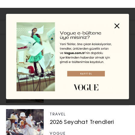
İlgili Başlıklar
TRAVEL
Karayipler’in Katmanlı Yüzü:
Porto Riko Gezi Rehberi
CEMRE BOSNALI ZEYDANLI
TRAVEL
2026 Seyahat Trendleri
VOGUE