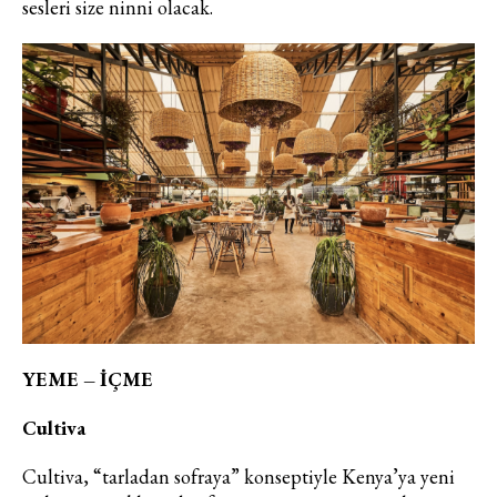
sesleri size ninni olacak.
YEME – İÇME
Cultiva
Haftalık E-Bülten
Cultiva, “tarladan sofraya” konseptiyle Kenya’ya yeni
Moda dünyasında neler oluyor? Yeni