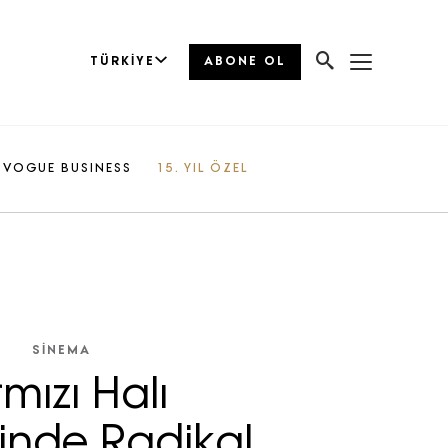
TÜRKIYE
ABONE OL
VOGUE BUSINESS
15. YIL ÖZEL
SİNEMA
rmızı Halı
inde Radikal