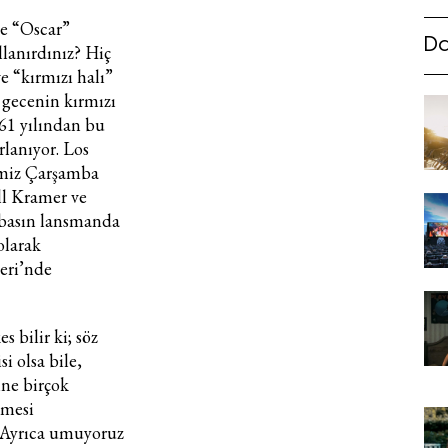
ne “Oscar”
Da
llanırdınız? Hiç
e “kırmızı halı”
 gecenin kırmızı
961 yılından bu
rlanıyor. Los
imiz Çarşamba
l Kramer ve
 basın lansmanda
olarak
eri’nde
s bilir ki; söz
i olsa bile,
ine birçok
imesi
. Ayrıca umuyoruz