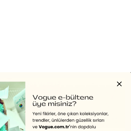
yapılmasına onay ve bu kapsamda/ amaçla ad/ soyad
ve e-posta adresi verilerimin işlenmesine açık rıza
veriyorum.
KAYDET
KAPAT