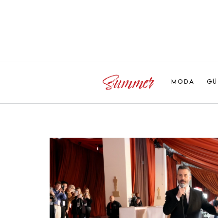
MODA
GÜ