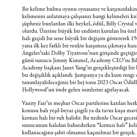
Bir kelime bulma oyunu oynasanız ve karşınızdaki
kelimesini anlatmaya çalışsanız hangi kelimeleri ku
şüphesiz bunlardan ilki heykel, ödül, Billy Crystal v
olurdu. Üzerine büyük bir endüstri kurulan bu özel
halı geçidi bu sene büyük bir değişim göstererek 1
yana ilk kez farklı bir renkte karşımıza çıkmaya hazı
Angeles’taki Dolby Tiyatrosu’nun girişinde geçtiğ
günü sunucu Jimmy Kimmel, Academy CEO’su Bil
Academy başkanı Janet Yang’in gerçekleştirdiği bir
bu değişiklik açıklandı. Şampanya ya da kum rengi 
tanımlayabileceğiniz bir bej tonu 2023 Oscar Ödüll
Hollywood’un önde gelen isimlerini ağırlayacak.
Vanity Fair’in meşhur Oscar partilerine katılan herke
konusu halı yeşil-beyaz çizgili ya da tavus kuşu mavis
kırmızı halı bir ruh halidir. Bu nedenle Oscar geces
sunucunun halıdan bahsederken “kırmızı halı” kel
kullanacağına şahit olmamız kaçınılmaz bir gerçek