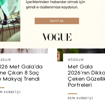
ZELLIK
GÜZELLIK
026 Met Gala’da
Met Gala
ne Çıkan 8 Saç
2026’nın Dikk
e Makyaj Trendi
Çeken Güzelli
Portreleri
İN KURBETÇİ
EKİN KURBETÇİ