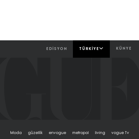
KÜNYE
EDİSYON
TÜRKIYE
Moda
Güzelli̇k
Envogue
Metropol
Living
Vogue Tv