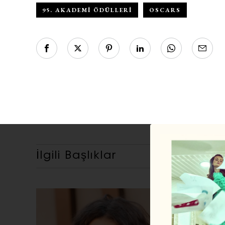
95. AKADEMI ÖDÜLLERI
OSCARS
İlgili Başlıklar