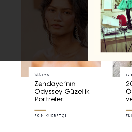
MAKYAJ
GÜ
Zendaya’nın
2
Odyssey Güzellik
Ö
Portreleri
v
EKİN KURBETÇİ
EK