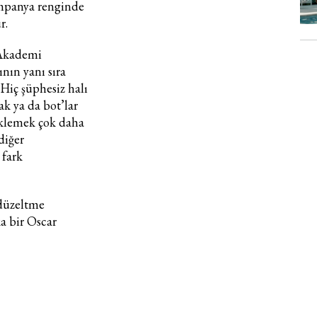
şampanya renginde
r.
Haftalık E-Bülten
: Akademi
Moda dünyasında neler oluyor? Yeni fikirler, öne çıkan
ının yanı sıra
koleksiyonlar, en vogue trendler, ünlülerden güzelllik sırları
ve en popüler partilerden haberdar olmak için haftalık e-
Hiç şüphesiz halı
bültenimize kaydolun.
ak ya da bot’lar
 eklemek çok daha
diğer
 fark
 düzeltme
a bir Oscar
Turkuvaz Haberleşme ve Yayıncılık A.Ş. tarafından
https://vogue.com.tr/
internet sitesi üzerinden sunulan
ürün ve hizmetlere ilişkin reklam, tanıtım, pazarlama ve
kutlama/ temenni amaçlı her türlü e-bülten/ ticari
elektronik ileti gönderiminin e-posta yoluyla tarafıma