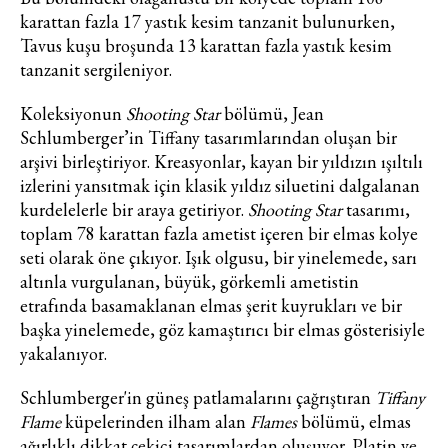
karattan fazla 17 yastık kesim tanzanit bulunurken,
Turkuvaz Haberleşme ve Yayıncılık
Tavus kuşu broşunda 13 karattan fazla yastık kesim
A.Ş. tarafından
tanzanit sergileniyor.
https://vogue.com.tr/
internet sitesi
üzerinden sunulan ürün ve
Koleksiyonun
Shooting Star
bölümü, Jean
hizmetlere ilişkin reklam, tanıtım,
Schlumberger’in Tiffany tasarımlarından oluşan bir
pazarlama ve kutlama/ temenni
arşivi birleştiriyor. Kreasyonlar, kayan bir yıldızın ışıltılı
amaçlı her türlü e-bülten/ ticari
izlerini yansıtmak için klasik yıldız siluetini dalgalanan
elektronik ileti gönderiminin e-posta
kurdelelerle bir araya getiriyor.
Shooting Star
tasarımı,
yoluyla tarafıma yapılmasına onay
toplam 78 karattan fazla ametist içeren bir elmas kolye
ve bu kapsamda/ amaçla ad/
seti olarak öne çıkıyor. Işık olgusu, bir yinelemede, sarı
soyad ve e-posta adresi verilerimin
altınla vurgulanan, büyük, görkemli ametistin
işlenmesine açık rıza veriyorum.
etrafında basamaklanan elmas şerit kuyrukları ve bir
başka yinelemede, göz kamaştırıcı bir elmas gösterisiyle
KAYDET
KAPAT
yakalanıyor.
Schlumberger'in güneş patlamalarını çağrıştıran
Tiffany
Flame
küpelerinden ilham alan
Flames
bölümü, elmas
ağırlıklı dikkat çekici tasarımlardan oluşuyor. Platin ve