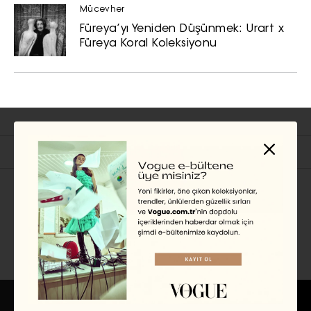
Mücevher
Füreya’yı Yeniden Düşünmek: Urart x
Füreya Koral Koleksiyonu
İlgili Başlıklar
EDİSYON
TÜRKIYE