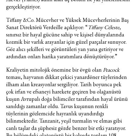
gerçekleştiriyor.
Tiffany &Co. Mücevher ve Yüksek Mücevherlerinin Baş
Sanat Direktörü Verdeille açıklıyor: “
Tiffany Céleste
,
Haftalık E-Bülten
sınırsız bir hayal gücüne sahip ve kişisel dünyalarında
kozmik bir varlık arayanlar için güzel parçalar sunuyor.
Moda dünyasında neler oluyor? Yeni
Göz alıcı şekilleri ve görüntüleri yan yana getiriyor ve
fikirler, öne çıkan koleksiyonlar, en
ardından onları harika yaratımlara dönüştürüyor.”
vogue trendler, ünlülerden güzelllik
sırları ve en popüler partilerden
Kraliyetin mitolojik önemine bir övgü olan
Peacock
haberdar olmak için haftalık e-
teması, hayvanın dikkat çekici yanardöner tüylerinden
bültenimize kaydolun.
ilham alan kreasyonlar sergiliyor. Tarih boyunca pek
çok irfan ve efsaneyi harekete geçiren bu olağanüstü
kuşun Avrupalı doğa bilimciler tarafından hayal ürünü
sanıldığı zamanlar oldu. Tavus kuşunun renkli
tüylerinin gözlemcide hayranlık uyandırdığı
bilinmektedir. Tanzanit, yeşil turmalin ve elmas gibi
canlı taşlar da şüphesiz gözde benzer bir etki yaratıyor.
Bu bölümdeki olağanüstü bir kolyede toplam 108