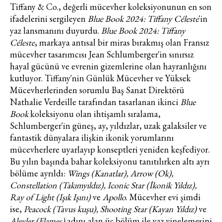
Tiffany & Co., değerli mücevher koleksiyonunun en son
ifadelerini sergileyen
Blue Book 2024: Tiffany Céleste
'in
yaz lansmanını duyurdu.
Blue Book 2024: Tiffany
Céleste
, markaya antısal bir miras bırakmış olan Fransız
mücevher tasarımcısı Jean Schlumberger'in sınırsız
hayal gücünü ve evrenin gizemlerine olan hayranlığını
kutluyor. Tiffany'nin Günlük Mücevher ve Yüksek
Mücevherlerinden sorumlu Baş Sanat Direktörü
Nathalie Verdeille tarafından tasarlanan ikinci
Blue
Book
koleksiyonu olan ihtişamlı sıralama,
Schlumberger'in güneş, ay, yıldızlar, uzak galaksiler ve
fantastik dünyalara ilişkin ikonik yorumlarını
mücevherlere uyarlayıp konseptleri yeniden keşfediyor.
Bu yılın başında bahar koleksiyonu tanıtılırken altı ayrı
bölüme ayrıldı:
Wings (Kanatlar), Arrow (Ok),
Constellation (Takımyıldız), Iconic Star (İkonik Yıldız),
Ray of Light (Işık Işını)
ve
Apollo
. Mücevher evi şimdi
ise,
Peacock (Tavus kuşu), Shooting Star (Kayan Yıldız)
ve
Alevler (Flames)
adını alan üç bölüm ile yaz yinelemesini